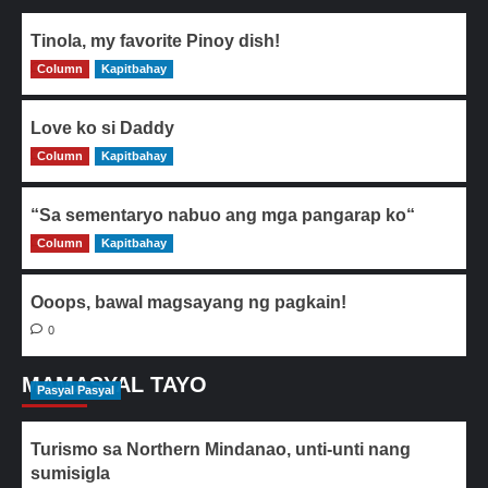
Tinola, my favorite Pinoy dish!
Column
0
Kapitbahay
Love ko si Daddy
Column
0
Kapitbahay
“Sa sementaryo nabuo ang mga pangarap ko“
Column
0
Kapitbahay
Ooops, bawal magsayang ng pagkain!
0
MAMASYAL TAYO
Pasyal Pasyal
Turismo sa Northern Mindanao, unti-unti nang
sumisigla