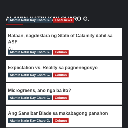
ALAMIN NATIN KAY CHARO G.
Alamin Natin Kay Charo G.
Local news
Bataan, nagdeklara ng State of Calamity dahil sa
ASF
0
Alamin Natin Kay Charo G.
Column
Expectation vs. Reality sa pagnenegosyo
Alamin Natin Kay Charo G.
0
Column
Microgreens, ano nga ba ito?
Alamin Natin Kay Charo G.
0
Column
Ang Sansibar Blade sa makabagong panahon
Alamin Natin Kay Charo G.
0
Column