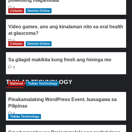
puwedeng magambala
0
Column
Dentist Online
Video games, ano ang kinalaman nito sa oral health
at glaucoma?
0
Column
Dentist Online
Sa gilagid makikita kung fresh ang hininga mo
0
TUKLAS TECHNOLOGY
National
Tuklas Technology
Pinakamalaking WordPress Event, Isasagawa sa
Pilipinas
0
Tuklas Technology