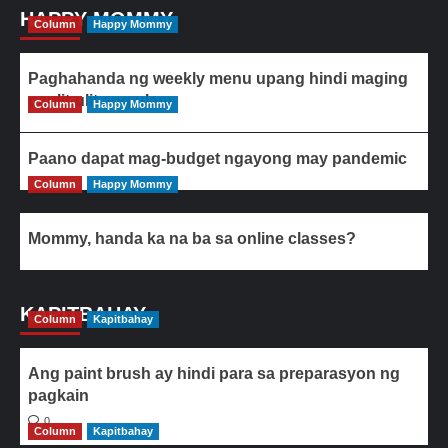
HAPPY MOMMY
Column
Happy Mommy
Paghahanda ng weekly menu upang hindi maging
paulit-ulit ang ulam
Column
Happy Mommy
Paano dapat mag-budget ngayong may pandemic
Column
Happy Mommy
Mommy, handa ka na ba sa online classes?
KAPITBAHAY
Column
Kapitbahay
Ang paint brush ay hindi para sa preparasyon ng
pagkain
0
Column
Kapitbahay