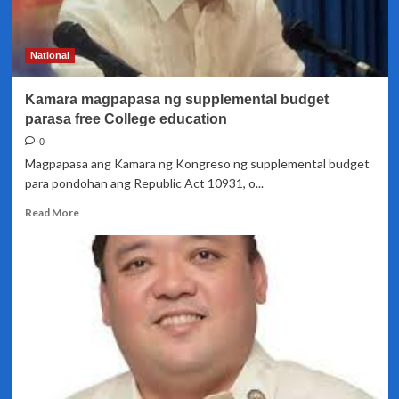
ng
Dengvaxia,
ipinamamadali
National
sa
Senado
Kamara magpapasa ng supplemental budget
parasa free College education
0
Magpapasa ang Kamara ng Kongreso ng supplemental budget
para pondohan ang Republic Act 10931, o...
Read
Read More
more
about
Kamara
magpapasa
ng
supplemental
budget
parasa
free
College
education