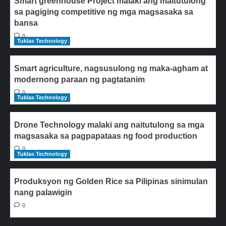
Smart greenhouse Project malaki ang maitutulong
sa pagiging competitive ng mga magsasaka sa
bansa
0
Tuklas Technology
Smart agriculture, nagsusulong ng maka-agham at
modernong paraan ng pagtatanim
0
Tuklas Technology
Drone Technology malaki ang naitutulong sa mga
magsasaka sa pagpapataas ng food production
0
Tuklas Technology
Produksyon ng Golden Rice sa Pilipinas sinimulan
nang palawigin
0