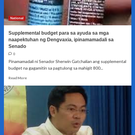
Bongbong
Marcos
Jr.,
National
para
madagdagan
Supplemental budget para sa ayuda sa mga
ang
calamity
naapektuhan ng Dengvaxia, ipinamamadali sa
fund
Senado
ng
0
pamahalaan
Pinamamadali ni Senador Sherwin Gatchalian ang supplemental
budget na gagamitin sa pagtulong sa mahigit 800...
Read
Read More
more
about
Supplemental
budget
para
sa
ayuda
sa
mga
naapektuhan