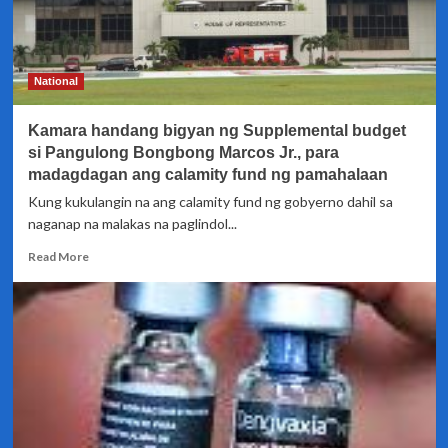
National
Kamara handang bigyan ng Supplemental budget
si Pangulong Bongbong Marcos Jr., para
madagdagan ang calamity fund ng pamahalaan
Kung kukulangin na ang calamity fund ng gobyerno dahil sa
naganap na malakas na paglindol...
Read
Read More
more
about
Kamara
handang
bigyan
ng
Supplemental
budget
si
Pangulong