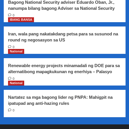
Bagong National Security adviser Eduardo Oban, Jr.,
City,
nanumpa bilang bagong Adviser sa National Security
inihain
sa
0
IBANG BANSA
Kamara
Iran, wala pang nakatakdang petsa para sa susunod na
round ng negosasyon sa US
0
National
Renewable energy projects minamadali ng DOE para sa
alternatibong mapagkukunan ng enerhiya – Palasyo
0
National
Nartatez sa mga bagong lider ng PNPA: Mahigpit na
ipatupad ang anti-hazing rules
0