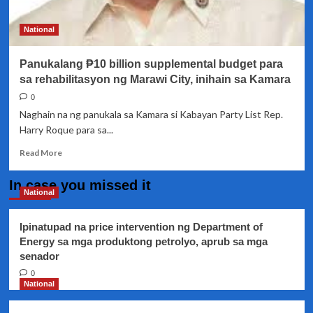
National
Panukalang ₱10 billion supplemental budget para
sa rehabilitasyon ng Marawi City, inihain sa Kamara
0
Naghain na ng panukala sa Kamara si Kabayan Party List Rep.
Harry Roque para sa...
Read
Read More
more
about
In case you missed it
Panukalang
National
₱10
billion
Ipinatupad na price intervention ng Department of
supplemental
Energy sa mga produktong petrolyo, aprub sa mga
budget
senador
para
sa
0
rehabilitasyon
National
ng
Marawi