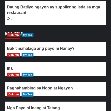
Dating Batilyo ngayon ay supplier ng isda sa mga
restaurant
0
MY TEA
Column
My Tea
Bakit mahalaga ang payo ni Nanay?
Column
My Tea
Ina
Column
My Tea
Paghahambing sa Noon at Ngayon
Column
My Tea
Mga Payo ni Inang at Tatang