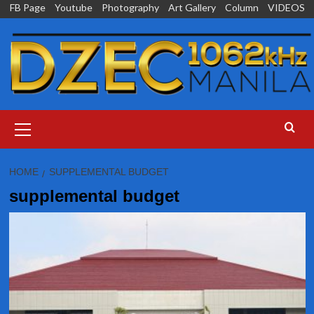
Skip
FB Page
Youtube
Photography
Art Gallery
Column
VIDEOS
to
content
Primary
Menu
HOME
SUPPLEMENTAL BUDGET
supplemental budget