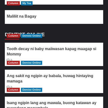
Column
My Tea
Maliliit na Bagay
DENTIST ONLINE
Column
Dentist Online
Tooth decay ni baby maiiwasan kapag maagap si
Mommy
0
Column
Dentist Online
Ang sakit ng ngipin ay babala, huwag hintaying
mamaga
0
Column
Dentist Online
Isang ngipin lang ang mawala, buong katawan ay