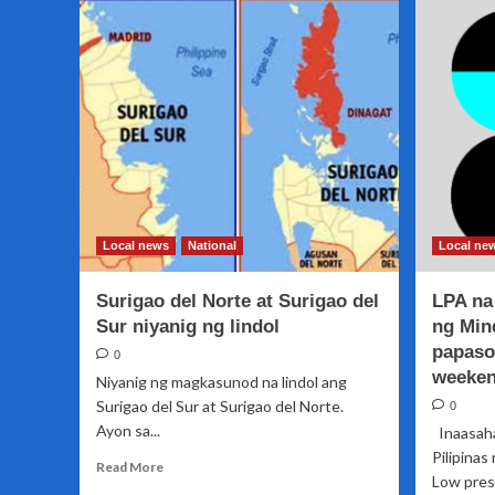
about
Pangulong
Duterte
maaring
maharap
sa
reklamong
impeachment
kapag
ipinilit
ang
pagpapasara
Local news
National
Local ne
sa
Kapa
Surigao del Norte at Surigao del
LPA na
Community
Ministry
Sur niyanig ng lindol
ng Min
International
papaso
0
Inc.
weeke
Niyanig ng magkasunod na lindol ang
Surigao del Sur at Surigao del Norte.
0
Ayon sa...
Inaasaha
Pilipina
Read
Read More
Low press
more