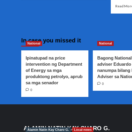
about
Read Mor
Surigao
del
Norte
at
Surigao
del
In case you missed it
Sur
National
National
niyanig
ng
Ipinatupad na price
Bagong National
lindol
intervention ng Department
adviser Eduardo 
of Energy sa mga
nanumpa bilang
produktong petrolyo, aprub
Adviser sa Natio
sa mga senador
0
0
ALAMIN NATIN KAY CHARO G.
Alamin Natin Kay Charo G.
Local news