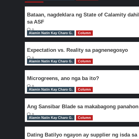
Bataan, nagdeklara ng State of Calamity dahi
sa ASF
0
Alamin Natin Kay Charo G.
Column
Expectation vs. Reality sa pagnenegosyo
0
Alamin Natin Kay Charo G.
Column
Microgreens, ano nga ba ito?
0
Alamin Natin Kay Charo G.
Column
Ang Sansibar Blade sa makabagong panahon
0
Alamin Natin Kay Charo G.
Column
Dating Batilyo ngayon ay supplier ng isda sa