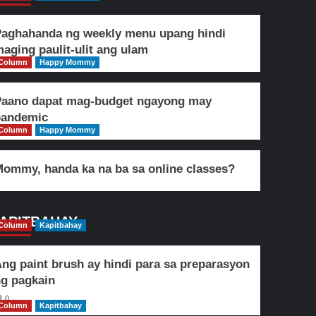
aghahanda ng weekly menu upang hindi
aging paulit-ulit ang ulam
Column
Happy Mommy
Paano dapat mag-budget ngayong may
pandemic
Column
Happy Mommy
ommy, handa ka na ba sa online classes?
APITBAHAY
Column
Kapitbahay
ng paint brush ay hindi para sa preparasyon
g pagkain
0
Column
Kapitbahay