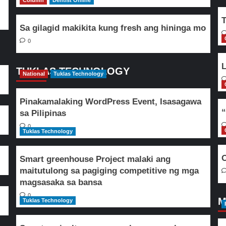
Column
Dentist Online
T
Sa gilagid makikita kung fresh ang hininga mo
0
L
TUKLAS TECHNOLOGY
National
Tuklas Technology
Pinakamalaking WordPress Event, Isasagawa
“
sa Pilipinas
0
Tuklas Technology
O
Smart greenhouse Project malaki ang
maitutulong sa pagiging competitive ng mga
magsasaka sa bansa
0
M
Tuklas Technology