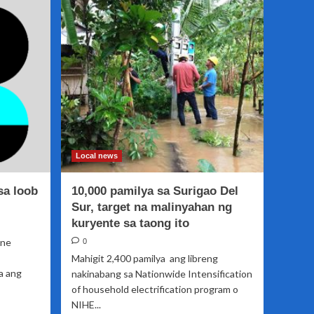
niyanig
ng
lindol
Local news
sa loob
10,000 pamilya sa Surigao Del
Sur, target na malinyahan ng
kuryente sa taong ito
ine
0
Mahigit 2,400 pamilya ang libreng
a ang
nakinabang sa Nationwide Intensification
of household electrification program o
NIHE...