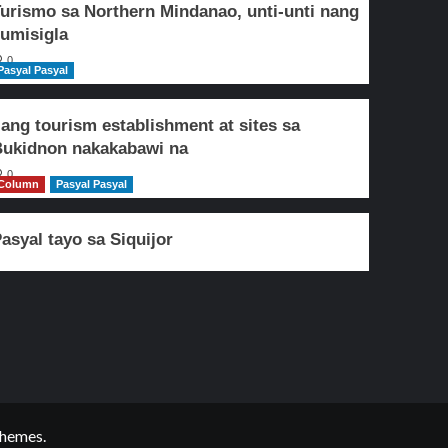
urismo sa Northern Mindanao, unti-unti nang
umisigla
0
Pasyal Pasyal
lang tourism establishment at sites sa
ukidnon nakakabawi na
0
Column
Pasyal Pasyal
asyal tayo sa Siquijor
hemes.