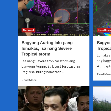
National
Headline
Bagyong Auring lalu pang
Bagyon
lumakas, isa nang Severe
Tropic
Tropical storm
Lumakas p
ang bagy
Isa nang Severe tropical storm ang
Atmosphe
bagyong Auring. Sa latest forecast ng
Pag-Asa, huling namataan...
Read Mor
Read
Read More
more
about
Bagyong
Auring
lalu
pang