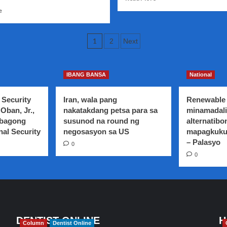
more
Read
e
about
more
Dalawng
about
LPA,
Posts
LPA
1
2
Next
namataan
na
pagination
sa
namataan
loob
sa
at
IBANG BANSA
National
Silangan
labas
ng
ng
Mindanao,
 Security
Iran, wala pang
Renewable 
Pilipinas
inaasahang
Oban, Jr.,
nakatakdang petsa para sa
minamadali
papasok
 bagong
susunod na round ng
alternatibo
sa
nal Security
negosasyon sa US
mapagkuku
Pilipinas
– Palasyo
ngayong
0
weekend
0
DENTIST ONLINE
H
Column
Dentist Online