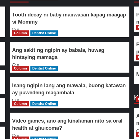
l
Tooth decay ni baby maiiwasan kapag maagap
P
si Mommy
m
0
Column
Dentist Online
Ang sakit ng ngipin ay babala, huwag
hintaying mamaga
0
Column
Dentist Online
M
Isang ngipin lang ang mawala, buong katawan
ay puwedeng magambala
K
0
Column
Dentist Online
A
Video games, ano ang kinalaman nito sa oral
n
health at glaucoma?
0