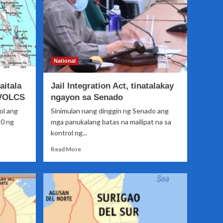
National
aitala
Jail Integration Act, tinatalakay
IVOLCS
ngayon sa Senado
ol ang
Sinimulan nang dinggin ng Senado ang
10 ng
mga panukalang batas na mailipat na sa
kontrol ng...
Read
Read More
more
about
Jail
Integration
Act,
tinatalakay
ngayon