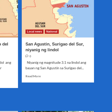
sa
Senado
Local news
National
 del
San Agustin, Surigao del Sur,
niyanig ng lindol
0
ndol ang
Niyanig ng magnitude 3.1 na lindol ang
r
bayan ng San Agustin sa Surigao del...
Read
Read More
more
about
San
Agustin,
Surigao
del
Sur,