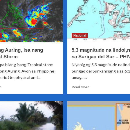
s
National
g Auring, isa nang
5.3 magnitude na lindol,n
al Storm
sa Surigao del Sur – PH
a bilang isang Tropical storm
Niyanig ng 5.3 magnitude na lind
ong Auring. Ayon sa Philippine
Surigao del Sur kaninang alas 6:
ric Geophysical and...
umaga....
Read
Read
e
Read More
more
more
about
about
Bagyong
5.3
Auring,
magnitude
isa
na
nang
lindol,naitala
Tropical
sa