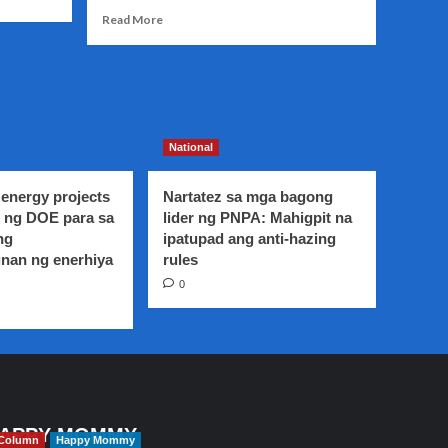
Read
Read More
more
about
10,000
pamilya
sa
Surigao
National
Del
Sur,
target
energy projects
Nartatez sa mga bagong
na
 ng DOE para sa
lider ng PNPA: Mahigpit na
malinyahan
ng
ipatupad ang anti-hazing
ng
nan ng enerhiya
rules
kuryente
sa
0
taong
ito
APPY MOMMY
Column
Happy Mommy