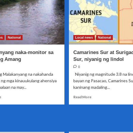
Storm
Surigao
del
Sur
–
PHIVOLCS
ws
National
Local news
National
nyang naka-monitor sa
Camarines Sur at Surigao
ng Amang
Sur, niyanig ng lindol
0
ng Malakanyang na nakahanda
Niyanig ng magnitude 3.8 na li
t ng mga kinauukulang ahensiya
bayan ng Pasacao, Camarines Su
laan na may...
kaninang madaling...
Read
Read
e
Read More
more
more
about
about
Malakanyang
Camarines
naka-
Sur
monitor
at
sa
Surigao