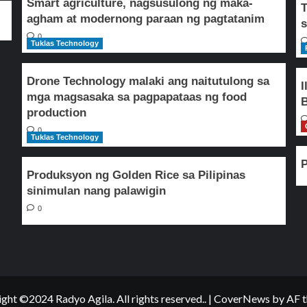
Smart agriculture, nagsusulong ng maka-
T
agham at modernong paraan ng pagtatanim
s
0
Tuklas Technology
Drone Technology malaki ang naitutulong sa
I
mga magsasaka sa pagpapataas ng food
B
production
0
Tuklas Technology
P
Produksyon ng Golden Rice sa Pilipinas
sinimulan nang palawigin
0
ght ©2024 Radyo Agila. All rights reserved..
|
CoverNews
by AF t