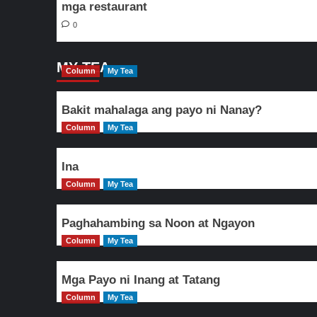
mga restaurant
0
MY TEA
Column
My Tea
Bakit mahalaga ang payo ni Nanay?
Column
My Tea
Ina
Column
My Tea
Paghahambing sa Noon at Ngayon
Column
My Tea
Mga Payo ni Inang at Tatang
Column
My Tea