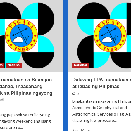
bagyong
del
Amang
Sur,
niyanig
ng
lindol
ws
National
National
 namataan sa Silangan
Dalawng LPA, namataan 
danao, inaasahang
at labas ng Pilipinas
k sa Pilipinas ngayong
0
nd
Binabantayan ngayon ng Philipp
Atmospheric Geophysical and
Astronomical Services o Pag-As
ng papasok sa teritoryo ng
dalawang low pressure...
s ngayong weekend ang isang
ure area o...
Read
Read More