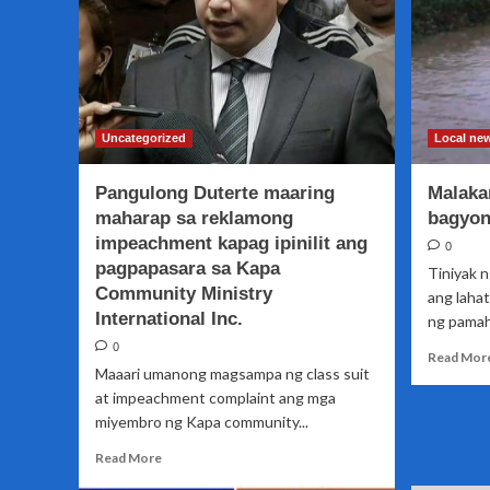
lumakas,
isa
nang
Severe
Tropical
storm
Uncategorized
Local ne
Pangulong Duterte maaring
Malaka
maharap sa reklamong
bagyo
impeachment kapag ipinilit ang
0
pagpapasara sa Kapa
Tiniyak 
Community Ministry
ang laha
International Inc.
ng pamaha
0
Read Mor
Maaari umanong magsampa ng class suit
at impeachment complaint ang mga
miyembro ng Kapa community...
Read
Read More
more