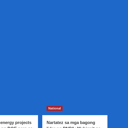
National
energy projects
Nartatez sa mga bagong