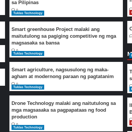
“
sa Pilipinas
0
Tuklas Technology
O
Smart greenhouse Project malaki ang
maitutulong sa pagiging competitive ng mga
magsasaka sa bansa
0
M
Tuklas Technology
Smart agriculture, nagsusulong ng maka-
T
agham at modernong paraan ng pagtatanim
s
0
Tuklas Technology
Drone Technology malaki ang naitutulong sa
I
mga magsasaka sa pagpapataas ng food
B
production
0
Tuklas Technology