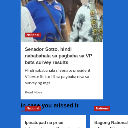
National
Senador Sotto, hindi
nababahala sa pagbaba sa VP
bets survey results
Hindi nababahala si Senate president
Vicente Sotto III sa pagbaba niya sa
survey ng mga...
Read
Read More
more
about
In case you missed it
Senador
National
National
Sotto,
hindi
Ipinatupad na price
Bagong National
nababahala