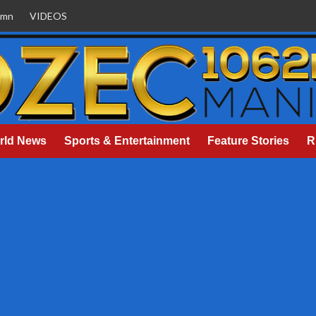
umn
VIDEOS
rld News
Sports & Entertainment
Feature Stories
R