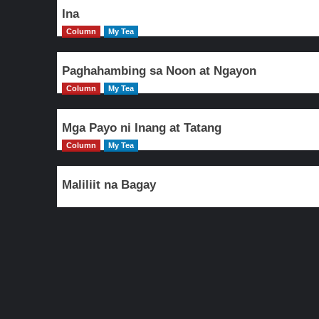
Ina
Column
My Tea
Paghahambing sa Noon at Ngayon
Column
My Tea
Mga Payo ni Inang at Tatang
Column
My Tea
Maliliit na Bagay