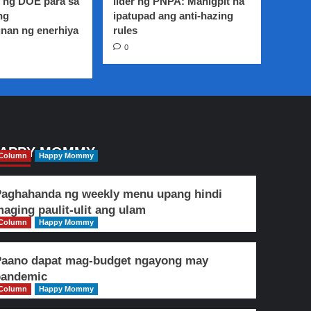
 ng DOE para sa
lider ng PNPA: Mahigpit na
ng
ipatupad ang anti-hazing
nan ng enerhiya
rules
0
APPY MOMMY
Column
Happy Mommy
aghahanda ng weekly menu upang hindi
aging paulit-ulit ang ulam
Column
Happy Mommy
Paano dapat mag-budget ngayong may
pandemic
Column
Happy Mommy