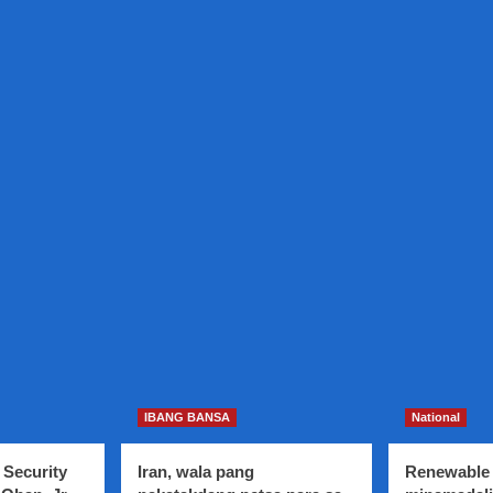
IBANG BANSA
National
 Security
Iran, wala pang
Renewable 