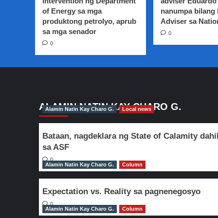
intervention ng Department
adviser Eduardo 
sa
of Energy sa mga
nanumpa bilang
pagbaba
produktong petrolyo, aprub
sa
Adviser sa Natio
VP
sa mga senador
0
bets
0
survey
results
ALAMIN NATIN KAY CHARO G.
Alamin Natin Kay Charo G.
Local news
Bataan, nagdeklara ng State of Calamity dahi
sa ASF
0
Alamin Natin Kay Charo G.
Column
Expectation vs. Reality sa pagnenegosyo
0
Alamin Natin Kay Charo G.
Column