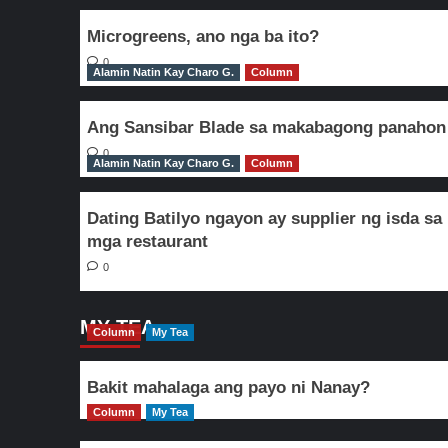
Microgreens, ano nga ba ito?
0
Alamin Natin Kay Charo G.
Column
Ang Sansibar Blade sa makabagong panahon
0
Alamin Natin Kay Charo G.
Column
Dating Batilyo ngayon ay supplier ng isda sa
mga restaurant
0
MY TEA
Column
My Tea
Bakit mahalaga ang payo ni Nanay?
Column
My Tea