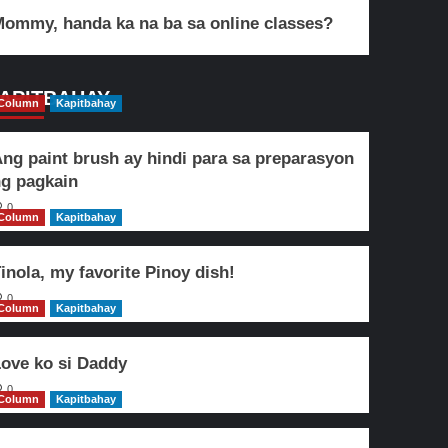
ommy, handa ka na ba sa online classes?
APITBAHAY
Column
Kapitbahay
ng paint brush ay hindi para sa preparasyon
g pagkain
0
Column
Kapitbahay
inola, my favorite Pinoy dish!
0
Column
Kapitbahay
ove ko si Daddy
0
Column
Kapitbahay