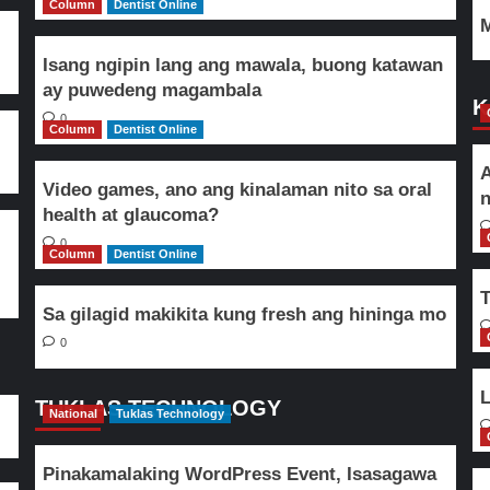
Column
Dentist Online
M
Isang ngipin lang ang mawala, buong katawan
ay puwedeng magambala
K
0
Column
Dentist Online
A
Video games, ano ang kinalaman nito sa oral
n
health at glaucoma?
0
Column
Dentist Online
T
Sa gilagid makikita kung fresh ang hininga mo
0
L
TUKLAS TECHNOLOGY
National
Tuklas Technology
Pinakamalaking WordPress Event, Isasagawa