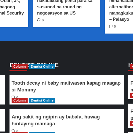
Oban, Jr.,
nakatakdang petsa para sa
minamadali
 bagong
susunod na round ng
alternatibo
nal Security
negosasyon sa US
mapagkuku
– Palasyo
0
0
DENTIST ONLINE
H
Column
Dentist Online
l
Tooth decay ni baby maiiwasan kapag maagap
P
si Mommy
m
0
Column
Dentist Online
Ang sakit ng ngipin ay babala, huwag
hintaying mamaga
0