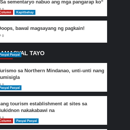
Sa sementaryo nabuo ang mga pangarap ko“
0
Column
Kapitbahay
oops, bawal magsayang ng pagkain!
0
AMASYAL TAYO
Pasyal Pasyal
urismo sa Northern Mindanao, unti-unti nang
umisigla
0
Pasyal Pasyal
lang tourism establishment at sites sa
ukidnon nakakabawi na
0
Column
Pasyal Pasyal