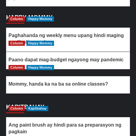
HAPPY MOMMY
Column
Happy Mommy
Paghahanda ng weekly menu upang hindi maging
paulit-ulit ang ulam
Column
Happy Mommy
Paano dapat mag-budget ngayong may pandemic
Column
Happy Mommy
Mommy, handa ka na ba sa online classes?
KAPITBAHAY
Column
Kapitbahay
Ang paint brush ay hindi para sa preparasyon ng
pagkain