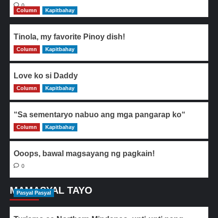
0
Column
Kapitbahay
Tinola, my favorite Pinoy dish!
Column
0
Kapitbahay
Love ko si Daddy
Column
0
Kapitbahay
“Sa sementaryo nabuo ang mga pangarap ko“
Column
0
Kapitbahay
Ooops, bawal magsayang ng pagkain!
0
MAMASYAL TAYO
Pasyal Pasyal