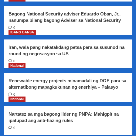
retired
NPS
Bagong National Security adviser Eduardo Oban, Jr.,
prosecutors,
nanumpa bilang bagong Adviser sa National Security
nilagdaan
na
0
IBANG BANSA
ni
PRRD
Iran, wala pang nakatakdang petsa para sa susunod na
round ng negosasyon sa US
0
National
Renewable energy projects minamadali ng DOE para sa
alternatibong mapagkukunan ng enerhiya – Palasyo
0
National
Nartatez sa mga bagong lider ng PNPA: Mahigpit na
ipatupad ang anti-hazing rules
0