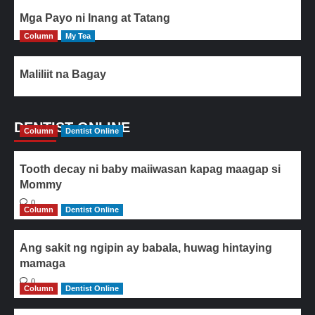
Mga Payo ni Inang at Tatang
Column
My Tea
Maliliit na Bagay
DENTIST ONLINE
Column
Dentist Online
Tooth decay ni baby maiiwasan kapag maagap si
Mommy
0
Column
Dentist Online
Ang sakit ng ngipin ay babala, huwag hintaying
mamaga
0
Column
Dentist Online