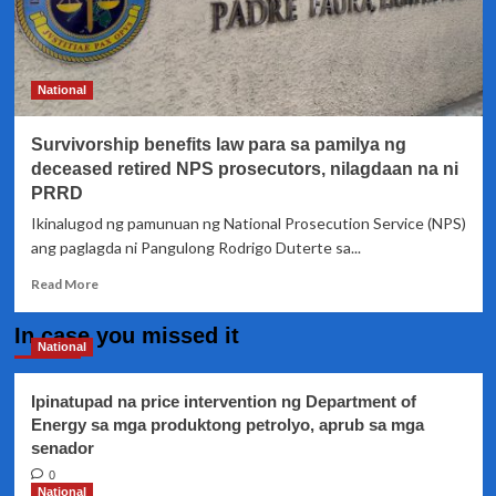
National
Survivorship benefits law para sa pamilya ng
deceased retired NPS prosecutors, nilagdaan na ni
PRRD
Ikinalugod ng pamunuan ng National Prosecution Service (NPS)
ang paglagda ni Pangulong Rodrigo Duterte sa...
Read
Read More
more
about
In case you missed it
Survivorship
National
benefits
law
Ipinatupad na price intervention ng Department of
para
Energy sa mga produktong petrolyo, aprub sa mga
sa
senador
pamilya
ng
0
deceased
National