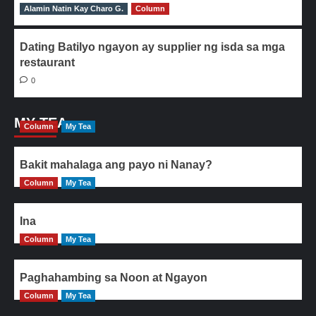
Alamin Natin Kay Charo G.
0
Column
Dating Batilyo ngayon ay supplier ng isda sa mga
restaurant
0
MY TEA
Column
My Tea
Bakit mahalaga ang payo ni Nanay?
Column
My Tea
Ina
Column
My Tea
Paghahambing sa Noon at Ngayon
Column
My Tea