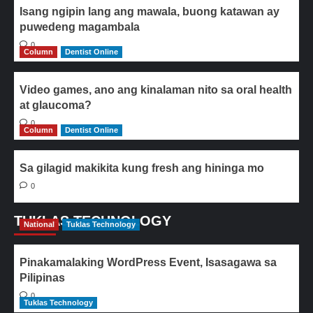
Isang ngipin lang ang mawala, buong katawan ay
puwedeng magambala
0
Column
Dentist Online
Video games, ano ang kinalaman nito sa oral health
at glaucoma?
0
Column
Dentist Online
Sa gilagid makikita kung fresh ang hininga mo
0
TUKLAS TECHNOLOGY
National
Tuklas Technology
Pinakamalaking WordPress Event, Isasagawa sa
Pilipinas
0
Tuklas Technology