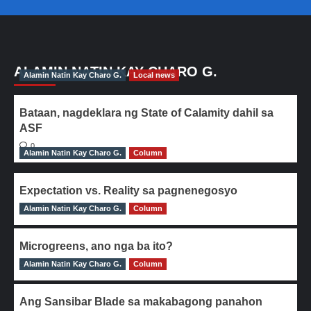
ALAMIN NATIN KAY CHARO G.
Alamin Natin Kay Charo G.
Local news
Bataan, nagdeklara ng State of Calamity dahil sa
ASF
0
Alamin Natin Kay Charo G.
Column
Expectation vs. Reality sa pagnenegosyo
Alamin Natin Kay Charo G.
0
Column
Microgreens, ano nga ba ito?
Alamin Natin Kay Charo G.
0
Column
Ang Sansibar Blade sa makabagong panahon