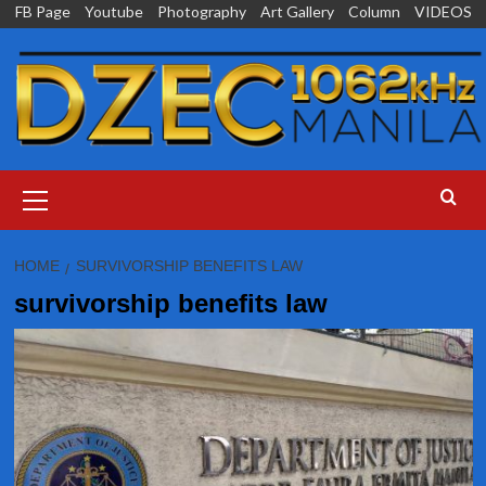
Skip
FB Page
Youtube
Photography
Art Gallery
Column
VIDEOS
to
content
Primary
Menu
HOME
SURVIVORSHIP BENEFITS LAW
survivorship benefits law