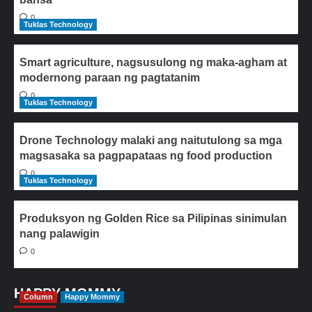
0
Tuklas Technology
Smart agriculture, nagsusulong ng maka-agham at
modernong paraan ng pagtatanim
0
Tuklas Technology
Drone Technology malaki ang naitutulong sa mga
magsasaka sa pagpapataas ng food production
0
Tuklas Technology
Produksyon ng Golden Rice sa Pilipinas sinimulan
nang palawigin
0
HAPPY MOMMY
Column
Happy Mommy