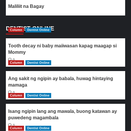
Maliliit na Bagay
DENTIST ONLINE
Column
Dentist Online
Tooth decay ni baby maiiwasan kapag maagap si
Mommy
0
Column
Dentist Online
Ang sakit ng ngipin ay babala, huwag hintaying
mamaga
0
Column
Dentist Online
Isang ngipin lang ang mawala, buong katawan ay
puwedeng magambala
0
Column
Dentist Online