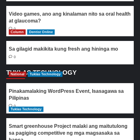
Video games, ano ang kinalaman nito sa oral health
at glaucoma?
0
Column
Dentist Online
Sa gilagid makikita kung fresh ang hininga mo
0
TUKLAS TECHNOLOGY
National
Tuklas Technology
Pinakamalaking WordPress Event, Isasagawa sa
Pilipinas
0
Tuklas Technology
Smart greenhouse Project malaki ang maitutulong
sa pagiging competitive ng mga magsasaka sa
bansa