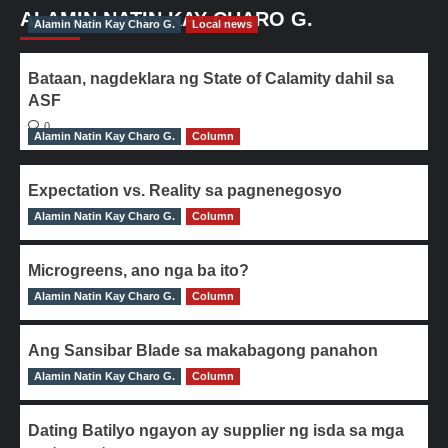
ALAMIN NATIN KAY CHARO G.
Alamin Natin Kay Charo G.
Local news
Bataan, nagdeklara ng State of Calamity dahil sa
ASF
0
Alamin Natin Kay Charo G.
Column
Expectation vs. Reality sa pagnenegosyo
Alamin Natin Kay Charo G.
0
Column
Microgreens, ano nga ba ito?
Alamin Natin Kay Charo G.
0
Column
Ang Sansibar Blade sa makabagong panahon
Alamin Natin Kay Charo G.
0
Column
Dating Batilyo ngayon ay supplier ng isda sa mga