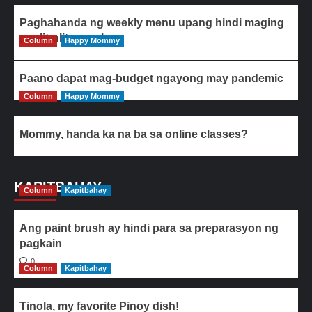
Paghahanda ng weekly menu upang hindi maging
paulit-ulit ang ulam
Column
Happy Mommy
Paano dapat mag-budget ngayong may pandemic
Column
Happy Mommy
Mommy, handa ka na ba sa online classes?
KAPITBAHAY
Column
Kapitbahay
Ang paint brush ay hindi para sa preparasyon ng
pagkain
0
Column
Kapitbahay
Tinola, my favorite Pinoy dish!