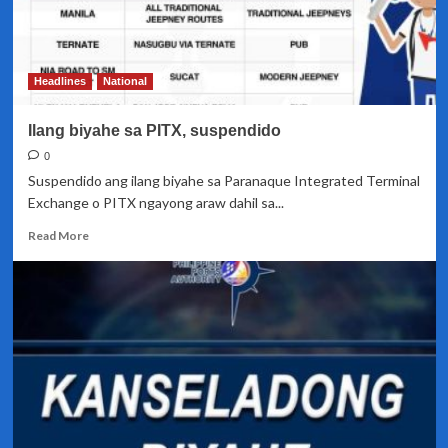
Headlines
National
Ilang biyahe sa PITX, suspendido
0
Suspendido ang ilang biyahe sa Paranaque Integrated Terminal
Exchange o PITX ngayong araw dahil sa...
Read
Read More
more
about
Ilang
biyahe
sa
PITX,
suspendido