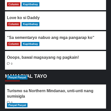
Column
0
Kapitbahay
Love ko si Daddy
Column
0
Kapitbahay
“Sa sementaryo nabuo ang mga pangarap ko“
Column
0
Kapitbahay
Ooops, bawal magsayang ng pagkain!
0
MAMASYAL TAYO
Pasyal Pasyal
Turismo sa Northern Mindanao, unti-unti nang
sumisigla
0
Pasyal Pasyal