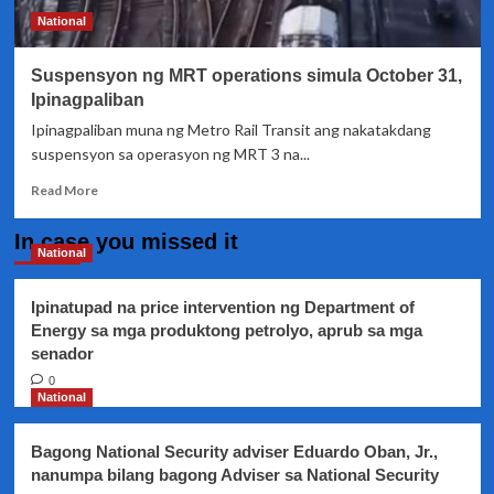
National
Suspensyon ng MRT operations simula October 31,
Ipinagpaliban
Ipinagpaliban muna ng Metro Rail Transit ang nakatakdang
suspensyon sa operasyon ng MRT 3 na...
Read
Read More
more
about
In case you missed it
Suspensyon
National
ng
MRT
Ipinatupad na price intervention ng Department of
operations
Energy sa mga produktong petrolyo, aprub sa mga
simula
senador
October
31,
0
Ipinagpaliban
National
Bagong National Security adviser Eduardo Oban, Jr.,
nanumpa bilang bagong Adviser sa National Security