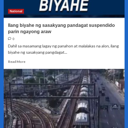
National
Ilang biyahe ng sasakyang pandagat suspendido
parin ngayong araw
0
Dahil sa masamang lagay ng panahon at malalakas na alon, ilang
biyahe ng sasakyang pangdagat...
Read
Read More
more
about
Ilang
biyahe
ng
sasakyang
pandagat
suspendido
parin
ngayong
araw