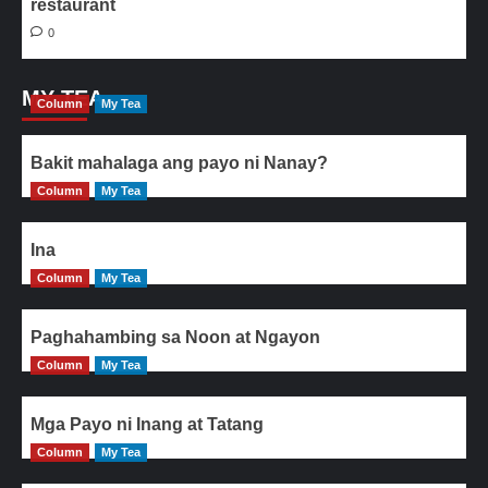
restaurant
0
MY TEA
Column
My Tea
Bakit mahalaga ang payo ni Nanay?
Column
My Tea
Ina
Column
My Tea
Paghahambing sa Noon at Ngayon
Column
My Tea
Mga Payo ni Inang at Tatang
Column
My Tea