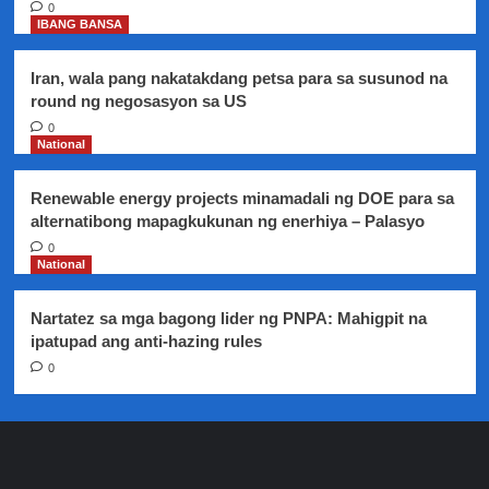
0
IBANG BANSA
Iran, wala pang nakatakdang petsa para sa susunod na
round ng negosasyon sa US
0
National
Renewable energy projects minamadali ng DOE para sa
alternatibong mapagkukunan ng enerhiya – Palasyo
0
National
Nartatez sa mga bagong lider ng PNPA: Mahigpit na
ipatupad ang anti-hazing rules
0