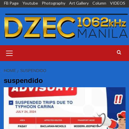
Skip
FB Page
Youtube
Photography
Art Gallery
Column
VIDEOS
to
content
Primary
Menu
HOME
SUSPENDIDO
suspendido