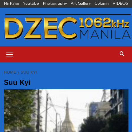
Skip
FB Page
Youtube
Photography
Art Gallery
Column
VIDEOS
to
content
Primary
Menu
HOME
SUU KYI
Suu Kyi