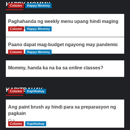
HAPPY MOMMY
Column
Happy Mommy
Paghahanda ng weekly menu upang hindi maging
paulit-ulit ang ulam
Column
Happy Mommy
Paano dapat mag-budget ngayong may pandemic
Column
Happy Mommy
Mommy, handa ka na ba sa online classes?
KAPITBAHAY
Column
Kapitbahay
Ang paint brush ay hindi para sa preparasyon ng
pagkain
0
Column
Kapitbahay