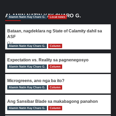
ALAMIN NATIN KAY CHARO G.
Alamin Natin Kay Charo G.
Local news
Bataan, nagdeklara ng State of Calamity dahil sa
ASF
0
Alamin Natin Kay Charo G.
Column
Expectation vs. Reality sa pagnenegosyo
Alamin Natin Kay Charo G.
0
Column
Microgreens, ano nga ba ito?
Alamin Natin Kay Charo G.
0
Column
Ang Sansibar Blade sa makabagong panahon
Alamin Natin Kay Charo G.
0
Column