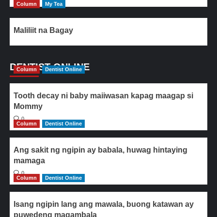
Column
My Tea
Maliliit na Bagay
DENTIST ONLINE
Column
Dentist Online
Tooth decay ni baby maiiwasan kapag maagap si
Mommy
0
Column
Dentist Online
Ang sakit ng ngipin ay babala, huwag hintaying
mamaga
0
Column
Dentist Online
Isang ngipin lang ang mawala, buong katawan ay
puwedeng magambala