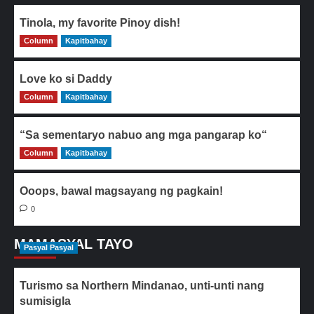
Tinola, my favorite Pinoy dish!
Column
0
Kapitbahay
Love ko si Daddy
Column
0
Kapitbahay
“Sa sementaryo nabuo ang mga pangarap ko“
Column
0
Kapitbahay
Ooops, bawal magsayang ng pagkain!
0
MAMASYAL TAYO
Pasyal Pasyal
Turismo sa Northern Mindanao, unti-unti nang
sumisigla