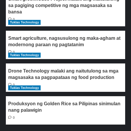
sa pagiging competitive ng mga magsasaka sa
bansa
0
Tuklas Technology
Smart agriculture, nagsusulong ng maka-agham at
modernong paraan ng pagtatanim
0
Tuklas Technology
Drone Technology malaki ang naitutulong sa mga
magsasaka sa pagpapataas ng food production
0
Tuklas Technology
Produksyon ng Golden Rice sa Pilipinas sinimulan
nang palawigin
0