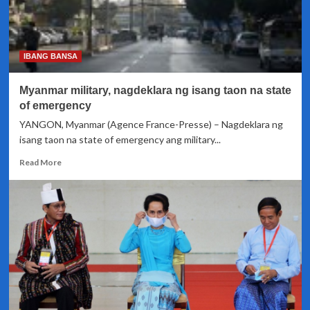
IBANG BANSA
Myanmar military, nagdeklara ng isang taon na state
of emergency
YANGON, Myanmar (Agence France-Presse) – Nagdeklara ng
isang taon na state of emergency ang military...
Read
Read More
more
about
Myanmar
military,
nagdeklara
ng
isang
taon
na
state
of