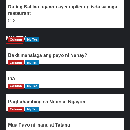
Dating Batilyo ngayon ay supplier ng isda sa mga
restaurant
0
MY TEA
Column
My Tea
Bakit mahalaga ang payo ni Nanay?
Column
My Tea
Ina
Column
My Tea
Paghahambing sa Noon at Ngayon
Column
My Tea
Mga Payo ni Inang at Tatang