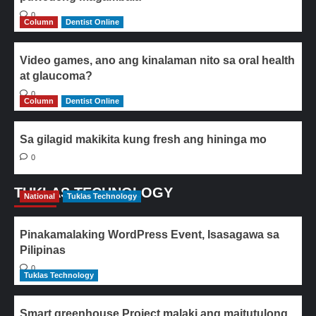
0
Column
Dentist Online
Video games, ano ang kinalaman nito sa oral health
at glaucoma?
0
Column
Dentist Online
Sa gilagid makikita kung fresh ang hininga mo
0
TUKLAS TECHNOLOGY
National
Tuklas Technology
Pinakamalaking WordPress Event, Isasagawa sa
Pilipinas
0
Tuklas Technology
Smart greenhouse Project malaki ang maitutulong