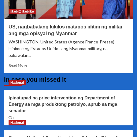
emergency
IBANG BANSA
US, nagbabalang kikilos matapos iditini ng militar
ang mga opisyal ng Myanmar
WASHINGTON, United States (Agence France-Presse) –
Hinimok ng Estados Unidos ang Myanmar military, na
pakawalan...
Read
Read More
more
about
In case you missed it
US,
National
nagbabalang
kikilos
Ipinatupad na price intervention ng Department of
matapos
Energy sa mga produktong petrolyo, aprub sa mga
iditini
senador
ng
militar
0
ang
National
mga
opisyal