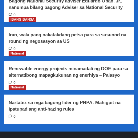
Bagong National Security adviser Eduardo Oban, Jr.,
ng
nanumpa bilang bagong Adviser sa National Security
Myanmar
0
IBANG BANSA
Iran, wala pang nakatakdang petsa para sa susunod na
round ng negosasyon sa US
0
National
Renewable energy projects minamadali ng DOE para sa
alternatibong mapagkukunan ng enerhiya – Palasyo
0
National
Nartatez sa mga bagong lider ng PNPA: Mahigpit na
ipatupad ang anti-hazing rules
0