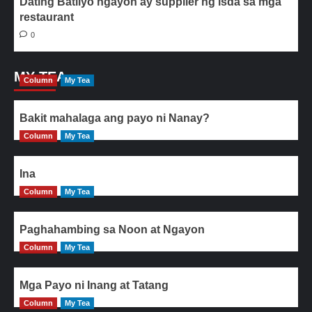
Dating Batilyo ngayon ay supplier ng isda sa mga
restaurant
0
MY TEA
Column
My Tea
Bakit mahalaga ang payo ni Nanay?
Column
My Tea
Ina
Column
My Tea
Paghahambing sa Noon at Ngayon
Column
My Tea
Mga Payo ni Inang at Tatang
Column
My Tea