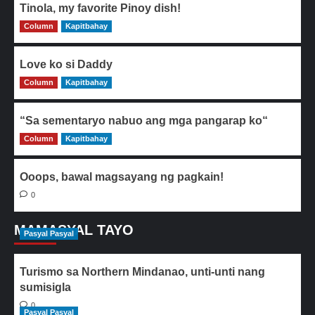
Tinola, my favorite Pinoy dish!
Column
0
Kapitbahay
Love ko si Daddy
Column
0
Kapitbahay
“Sa sementaryo nabuo ang mga pangarap ko“
Column
0
Kapitbahay
Ooops, bawal magsayang ng pagkain!
0
MAMASYAL TAYO
Pasyal Pasyal
Turismo sa Northern Mindanao, unti-unti nang
sumisigla
0
Pasyal Pasyal