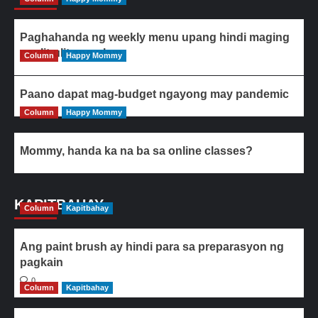
Paghahanda ng weekly menu upang hindi maging
paulit-ulit ang ulam
Column
Happy Mommy
Paano dapat mag-budget ngayong may pandemic
Column
Happy Mommy
Mommy, handa ka na ba sa online classes?
KAPITBAHAY
Column
Kapitbahay
Ang paint brush ay hindi para sa preparasyon ng
pagkain
0
Column
Kapitbahay