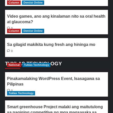
0
Column
Dentist Online
Video games, ano ang kinalaman nito sa oral health
at glaucoma?
0
Column
Dentist Online
Sa gilagid makikita kung fresh ang hininga mo
0
TUKLAS TECHNOLOGY
National
Tuklas Technology
Pinakamalaking WordPress Event, Isasagawa sa
Pilipinas
0
Tuklas Technology
Smart greenhouse Project malaki ang maitutulong
sa pagiging competitive ng mga magsasaka sa