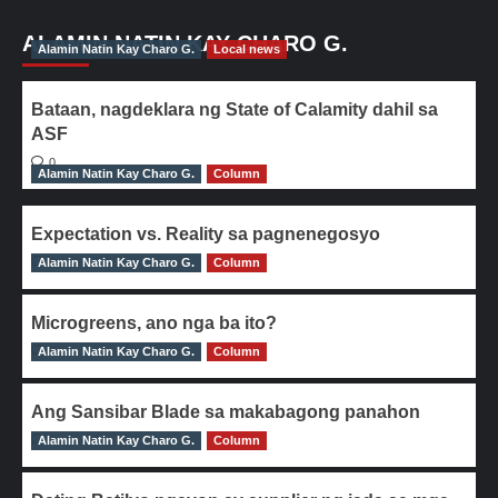
ALAMIN NATIN KAY CHARO G.
Alamin Natin Kay Charo G.
Local news
Bataan, nagdeklara ng State of Calamity dahil sa
ASF
0
Alamin Natin Kay Charo G.
Column
Expectation vs. Reality sa pagnenegosyo
Alamin Natin Kay Charo G.
0
Column
Microgreens, ano nga ba ito?
Alamin Natin Kay Charo G.
0
Column
Ang Sansibar Blade sa makabagong panahon
Alamin Natin Kay Charo G.
0
Column