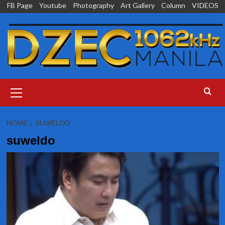
Skip
FB Page
Youtube
Photography
Art Gallery
Column
VIDEOS
to
content
Primary
Menu
HOME
SUWELDO
suweldo