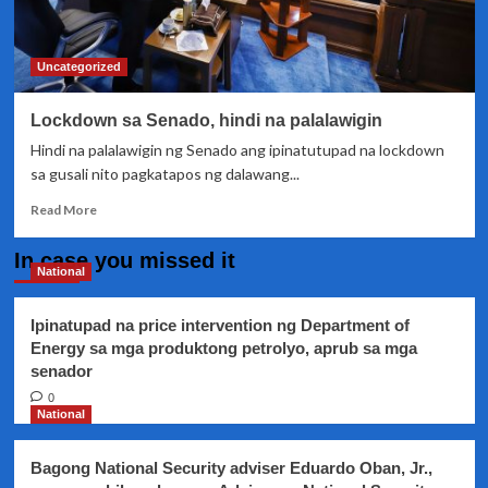
,
isinusulong
ng
Uncategorized
isang
Senador
Lockdown sa Senado, hindi na palalawigin
Hindi na palalawigin ng Senado ang ipinatutupad na lockdown
sa gusali nito pagkatapos ng dalawang...
Read
Read More
more
about
In case you missed it
Lockdown
National
sa
Senado,
Ipinatupad na price intervention ng Department of
hindi
Energy sa mga produktong petrolyo, aprub sa mga
na
senador
palalawigin
0
National
Bagong National Security adviser Eduardo Oban, Jr.,