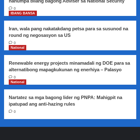
nanumpa bilang bagong Adviser sa National Security
0
IBANG BANSA
Iran, wala pang nakatakdang petsa para sa susunod na
round ng negosasyon sa US
0
National
Renewable energy projects minamadali ng DOE para sa
alternatibong mapagkukunan ng enerhiya – Palasyo
0
National
Nartatez sa mga bagong lider ng PNPA: Mahigpit na
ipatupad ang anti-hazing rules
0