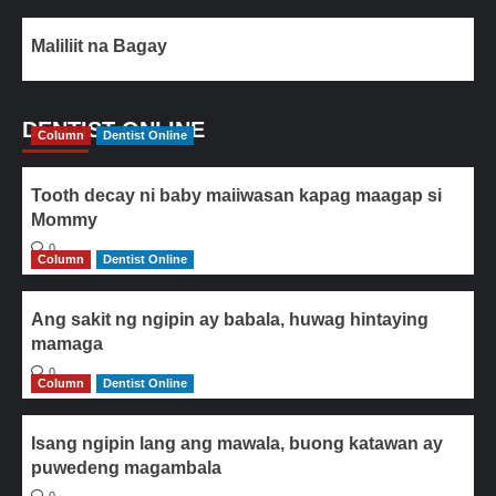
Maliliit na Bagay
DENTIST ONLINE
Column
Dentist Online
Tooth decay ni baby maiiwasan kapag maagap si
Mommy
0
Column
Dentist Online
Ang sakit ng ngipin ay babala, huwag hintaying
mamaga
0
Column
Dentist Online
Isang ngipin lang ang mawala, buong katawan ay
puwedeng magambala