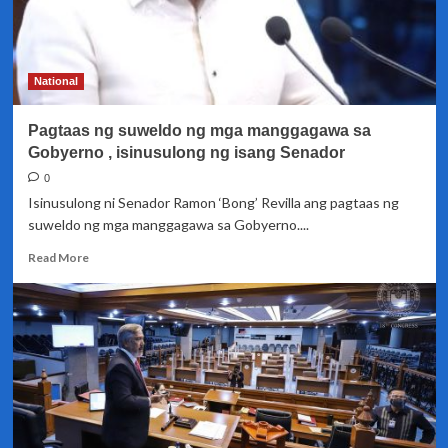
National
Pagtaas ng suweldo ng mga manggagawa sa
Gobyerno , isinusulong ng isang Senador
0
Isinusulong ni Senador Ramon ‘Bong’ Revilla ang pagtaas ng
suweldo ng mga manggagawa sa Gobyerno....
Read
Read More
more
about
Pagtaas
ng
suweldo
ng
mga
manggagawa
sa
Gobyerno