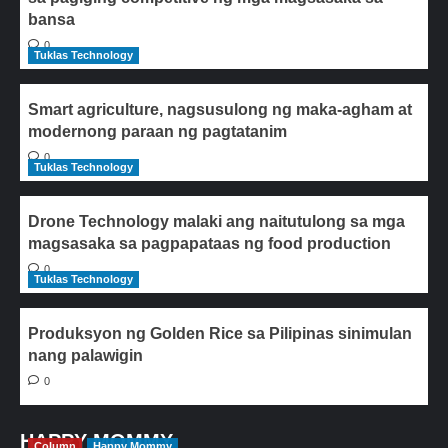
bansa
0
Tuklas Technology
Smart agriculture, nagsusulong ng maka-agham at
modernong paraan ng pagtatanim
0
Tuklas Technology
Drone Technology malaki ang naitutulong sa mga
magsasaka sa pagpapataas ng food production
0
Tuklas Technology
Produksyon ng Golden Rice sa Pilipinas sinimulan
nang palawigin
0
HAPPY MOMMY
Column
Happy Mommy