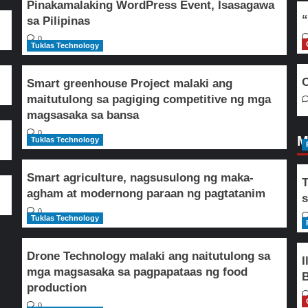
Pinakamalaking WordPress Event, Isasagawa
“
sa Pilipinas
0
Tuklas Technology
O
Smart greenhouse Project malaki ang
maitutulong sa pagiging competitive ng mga
magsasaka sa bansa
0
M
Tuklas Technology
Smart agriculture, nagsusulong ng maka-
T
agham at modernong paraan ng pagtatanim
s
0
Tuklas Technology
Drone Technology malaki ang naitutulong sa
I
mga magsasaka sa pagpapataas ng food
B
production
0