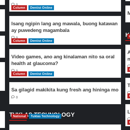
0
Column
Dentist Online
M
Isang ngipin lang ang mawala, buong katawan
ay puwedeng magambala
K
0
Column
Dentist Online
A
Video games, ano ang kinalaman nito sa oral
n
health at glaucoma?
0
Column
Dentist Online
T
Sa gilagid makikita kung fresh ang hininga mo
0
L
TUKLAS TECHNOLOGY
National
Tuklas Technology