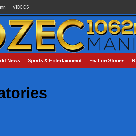
umn
VIDEOS
rld News
Sports & Entertainment
Feature Stories
R
atories