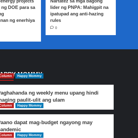
energy projects
Nartatez sa mga bagong
 ng DOE para sa
lider ng PNPA: Mahigpit na
ng
ipatupad ang anti-hazing
nan ng enerhiya
rules
0
APPY MOMMY
Column
Happy Mommy
aghahanda ng weekly menu upang hindi
aging paulit-ulit ang ulam
Column
Happy Mommy
Paano dapat mag-budget ngayong may
pandemic
Column
Happy Mommy