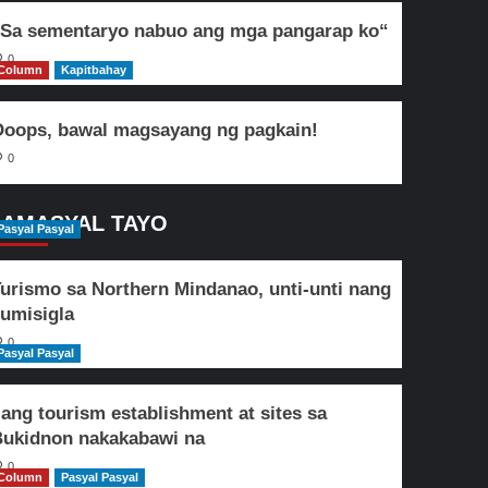
Sa sementaryo nabuo ang mga pangarap ko“
0
Column
Kapitbahay
oops, bawal magsayang ng pagkain!
0
AMASYAL TAYO
Pasyal Pasyal
urismo sa Northern Mindanao, unti-unti nang
umisigla
0
Pasyal Pasyal
lang tourism establishment at sites sa
ukidnon nakakabawi na
0
Column
Pasyal Pasyal