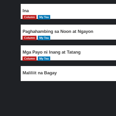
Ina
Column
My Tea
Paghahambing sa Noon at Ngayon
Column
My Tea
Mga Payo ni Inang at Tatang
Column
My Tea
Maliliit na Bagay