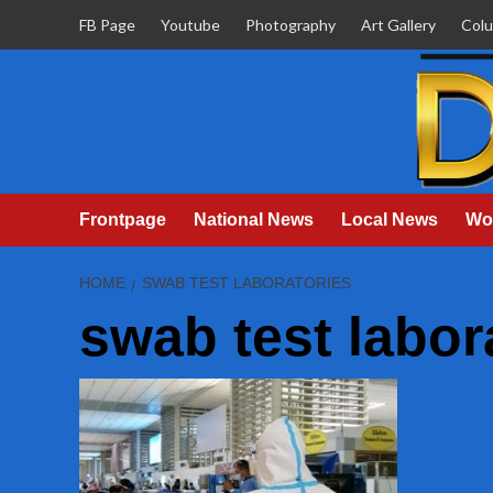
Skip
FB Page
Youtube
Photography
Art Gallery
Col
to
content
Frontpage
National News
Local News
Wo
HOME
SWAB TEST LABORATORIES
swab test labor