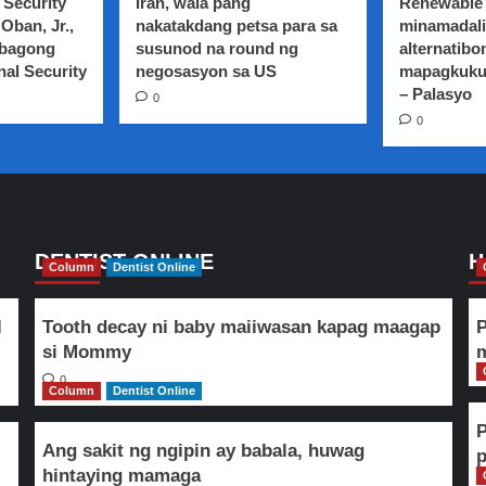
 Security
Iran, wala pang
Renewable 
Oban, Jr.,
nakatakdang petsa para sa
minamadali
 bagong
susunod na round ng
alternatibo
nal Security
negosasyon sa US
mapagkuku
– Palasyo
0
0
DENTIST ONLINE
H
Column
Dentist Online
l
Tooth decay ni baby maiiwasan kapag maagap
P
si Mommy
m
0
Column
Dentist Online
Ang sakit ng ngipin ay babala, huwag
hintaying mamaga