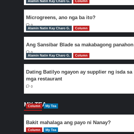
Alamin Natin Kay Charo G.
Column
Microgreens, ano nga ba ito?
0
Alamin Natin Kay Charo G.
Column
Ang Sansibar Blade sa makabagong panahon
0
Alamin Natin Kay Charo G.
Column
Dating Batilyo ngayon ay supplier ng isda sa
mga restaurant
0
MY TEA
Column
My Tea
Bakit mahalaga ang payo ni Nanay?
Column
My Tea