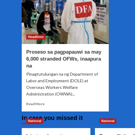
Headlines
Proseso sa pagpapauwi sa may
6,000 stranded OFWs, inaapura
na
Pinagtutulungan na ng Department of
Labor and Employment (DOLE) at
Overseas Workers Welfare
Administration (OWWA)...
Read
Read More
more
about
In case you missed it
Proseso
National
National
sa
pagpapauwi