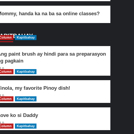
ommy, handa ka na ba sa online classes?
APITBAHAY
Column
Kapitbahay
ng paint brush ay hindi para sa preparasyon
g pagkain
0
Column
Kapitbahay
inola, my favorite Pinoy dish!
0
Column
Kapitbahay
ove ko si Daddy
0
Column
Kapitbahay