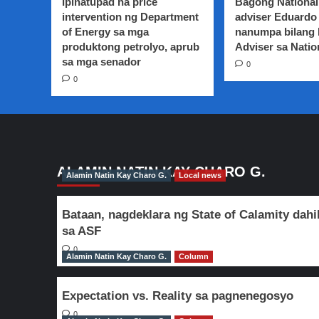
Ipinatupad na price
Bagong National
sa
intervention ng Department
adviser Eduardo 
may
of Energy sa mga
nanumpa bilang
6,000
produktong petrolyo, aprub
stranded
Adviser sa Natio
OFWs,
sa mga senador
0
inaapura
0
na
ALAMIN NATIN KAY CHARO G.
Alamin Natin Kay Charo G.
Local news
Bataan, nagdeklara ng State of Calamity dahi
sa ASF
0
Alamin Natin Kay Charo G.
Column
Expectation vs. Reality sa pagnenegosyo
0