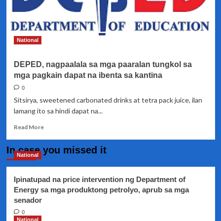
National
DEPED, nagpaalala sa mga paaralan tungkol sa
mga pagkain dapat na ibenta sa kantina
0
Sitsirya, sweetened carbonated drinks at tetra pack juice, ilan
lamang ito sa hindi dapat na...
Read
Read More
more
about
In case you missed it
DEPED,
National
nagpaalala
sa
Ipinatupad na price intervention ng Department of
mga
Energy sa mga produktong petrolyo, aprub sa mga
paaralan
senador
tungkol
sa
0
mga
National