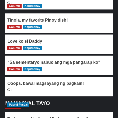
0
Column
Kapitbahay
Tinola, my favorite Pinoy dish!
Column
0
Kapitbahay
Love ko si Daddy
Column
0
Kapitbahay
“Sa sementaryo nabuo ang mga pangarap ko“
Column
0
Kapitbahay
Ooops, bawal magsayang ng pagkain!
0
MAMASYAL TAYO
Pasyal Pasyal