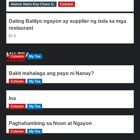
Alamin Natin Kay Charo G.
0
Column
Dating Batilyo ngayon ay supplier ng isda sa mga
restaurant
0
MY TEA
Column
My Tea
Bakit mahalaga ang payo ni Nanay?
Column
My Tea
Ina
Column
My Tea
Paghahambing sa Noon at Ngayon
Column
My Tea