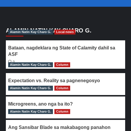
ALAMIN NATIN KAY CHARO G.
Alamin Natin Kay Charo G.
Local news
Bataan, nagdeklara ng State of Calamity dahil sa
ASF
0
Alamin Natin Kay Charo G.
Column
Expectation vs. Reality sa pagnenegosyo
Alamin Natin Kay Charo G.
0
Column
Microgreens, ano nga ba ito?
Alamin Natin Kay Charo G.
0
Column
Ang Sansibar Blade sa makabagong panahon