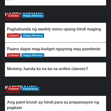
HAPPY MOMMY
Column
Happy Mommy
Paghahanda ng weekly menu upang hindi maging
paulit-ulit ang ulam
Column
Happy Mommy
Paano dapat mag-budget ngayong may pandemic
Column
Happy Mommy
Mommy, handa ka na ba sa online classes?
KAPITBAHAY
Column
Kapitbahay
Ang paint brush ay hindi para sa preparasyon ng
pagkain