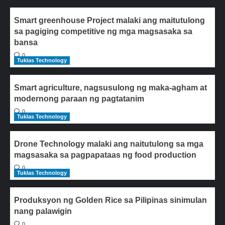
Smart greenhouse Project malaki ang maitutulong
sa pagiging competitive ng mga magsasaka sa
bansa
0
Tuklas Technology
Smart agriculture, nagsusulong ng maka-agham at
modernong paraan ng pagtatanim
0
Tuklas Technology
Drone Technology malaki ang naitutulong sa mga
magsasaka sa pagpapataas ng food production
0
Tuklas Technology
Produksyon ng Golden Rice sa Pilipinas sinimulan
nang palawigin
0