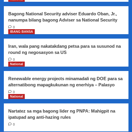
pagkain
dapat
Bagong National Security adviser Eduardo Oban, Jr.,
na
nanumpa bilang bagong Adviser sa National Security
ibenta
sa
0
IBANG BANSA
kantina
Iran, wala pang nakatakdang petsa para sa susunod na
round ng negosasyon sa US
0
National
Renewable energy projects minamadali ng DOE para sa
alternatibong mapagkukunan ng enerhiya – Palasyo
0
National
Nartatez sa mga bagong lider ng PNPA: Mahigpit na
ipatupad ang anti-hazing rules
0