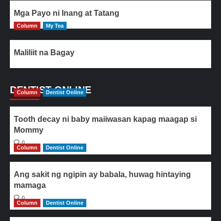
Mga Payo ni Inang at Tatang
Column
My Tea
Maliliit na Bagay
DENTIST ONLINE
Column
Dentist Online
Tooth decay ni baby maiiwasan kapag maagap si
Mommy
0
Column
Dentist Online
Ang sakit ng ngipin ay babala, huwag hintaying
mamaga
0
Column
Dentist Online