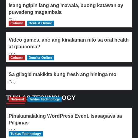
Isang ngipin lang ang mawala, buong katawan ay
puwedeng magambala
0
Column
Dentist Online
Video games, ano ang kinalaman nito sa oral health
at glaucoma?
0
Column
Dentist Online
Sa gilagid makikita kung fresh ang hininga mo
0
TUKLAS TECHNOLOGY
National
Tuklas Technology
Pinakamalaking WordPress Event, Isasagawa sa
Pilipinas
0
Tuklas Technology