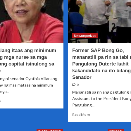
Uncategorized
lang itaas ang minimum
Former SAP Bong Go,
g mga nurse sa mga
mananatili pa rin sa tabi 
ng ospital isinulong sa
Pangulong Duterte kahit
o
kakandidato na ito bilang
Senador
ng ni senador Cynthia Villar ang
ay ng mas mataas na minimum
0
ga...
Mananatili pa rin ang pagtulong n
Assistant to the President Bon
Read
e
Pangulong...
more
about
Read
Read More
Panukalang
more
itaas
about
ang
Former