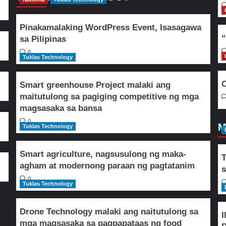
Pinakamalaking WordPress Event, Isasagawa
“
sa Pilipinas
0
Tuklas Technology
O
Smart greenhouse Project malaki ang
maitutulong sa pagiging competitive ng mga
magsasaka sa bansa
0
M
Tuklas Technology
Smart agriculture, nagsusulong ng maka-
T
agham at modernong paraan ng pagtatanim
s
0
Tuklas Technology
Drone Technology malaki ang naitutulong sa
I
mga magsasaka sa pagpapataas ng food