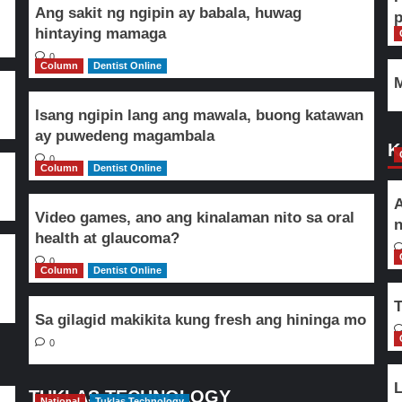
Ang sakit ng ngipin ay babala, huwag
hintaying mamaga
0
Column
Dentist Online
M
Isang ngipin lang ang mawala, buong katawan
ay puwedeng magambala
K
0
Column
Dentist Online
A
Video games, ano ang kinalaman nito sa oral
n
health at glaucoma?
0
Column
Dentist Online
T
Sa gilagid makikita kung fresh ang hininga mo
0
L
TUKLAS TECHNOLOGY
National
Tuklas Technology