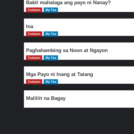
Bakit mahalaga ang payo ni Nanay?
Column
My Tea
Ina
Column
My Tea
Paghahambing sa Noon at Ngayon
Column
My Tea
Mga Payo ni Inang at Tatang
Column
My Tea
Maliliit na Bagay