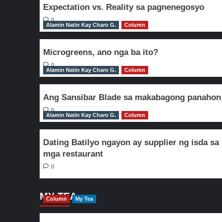
Expectation vs. Reality sa pagnenegosyo
0
Alamin Natin Kay Charo G.
Column
Microgreens, ano nga ba ito?
0
Alamin Natin Kay Charo G.
Column
Ang Sansibar Blade sa makabagong panahon
0
Alamin Natin Kay Charo G.
Column
Dating Batilyo ngayon ay supplier ng isda sa
mga restaurant
0
MY TEA
Column
My Tea