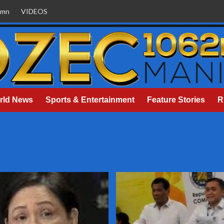
umn
VIDEOS
rld News
Sports & Entertainment
Feature Stories
R