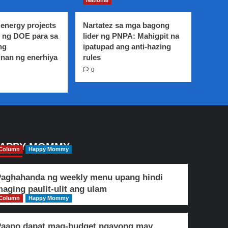
National
mga
manggagawa
sa
energy projects
Nartatez sa mga bagong
Davao
 ng DOE para sa
lider ng PNPA: Mahigpit na
Region
ng
ipatupad ang anti-hazing
epektibo
nan ng enerhiya
rules
ngayong
0
araw
APPY MOMMY
Column
Happy Mommy
aghahanda ng weekly menu upang hindi
aging paulit-ulit ang ulam
Column
Happy Mommy
Paano dapat mag-budget ngayong may