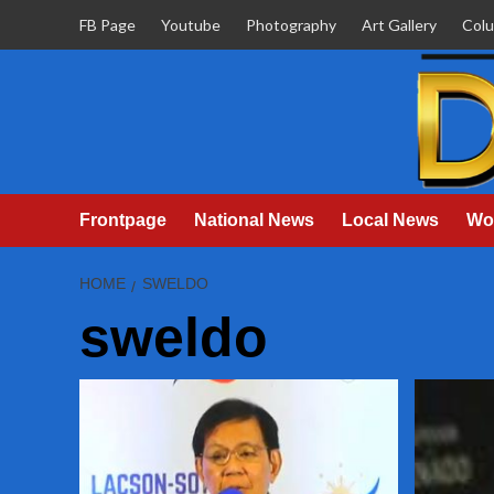
Skip
FB Page
Youtube
Photography
Art Gallery
Col
to
content
Frontpage
National News
Local News
Wo
HOME
SWELDO
sweldo