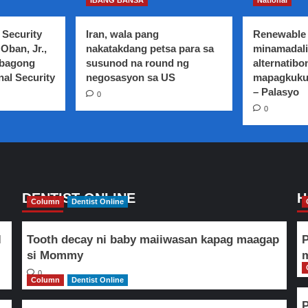
IBANG BANSA
National
minimum
SAP
wage
Bong
ng
 Security
Iran, wala pang
Renewable 
Go,
mga
Oban, Jr.,
nakatakdang petsa para sa
minamadali
mananatili
nurse
 bagong
susunod na round ng
alternatibo
pa
sa
nal Security
negosasyon sa US
rin
mapagkuku
mga
sa
– Palasyo
0
pribadong
tabi
0
ospital
ni
isinulong
Pangulong
sa
Duterte
Senado
kahit
kakandidato
na
ito
DENTIST ONLINE
H
Column
Dentist Online
bilang
Senador
l
Tooth decay ni baby maiiwasan kapag maagap
P
si Mommy
m
0
Column
Dentist Online