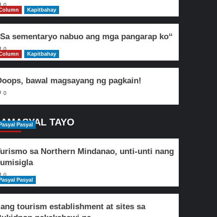
0
Column
Kapitbahay
Sa sementaryo nabuo ang mga pangarap ko“
0
Column
Kapitbahay
oops, bawal magsayang ng pagkain!
0
AMASYAL TAYO
Pasyal Pasyal
urismo sa Northern Mindanao, unti-unti nang
umisigla
0
Pasyal Pasyal
lang tourism establishment at sites sa