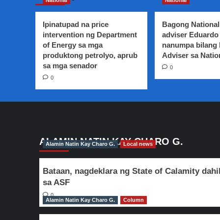
National
National
para
sa
pagtaas
Ipinatupad na price
Bagong National
ng
intervention ng Department
adviser Eduardo 
sweldo
of Energy sa mga
nanumpa bilang
ng
produktong petrolyo, aprub
Adviser sa Natio
mga
sa mga senador
0
manggagawa,
0
napapanahon
na
–
Senador
Lacson
ALAMIN NATIN KAY CHARO G.
Alamin Natin Kay Charo G.
Local news
Bataan, nagdeklara ng State of Calamity dahi
sa ASF
0
Alamin Natin Kay Charo G.
Column