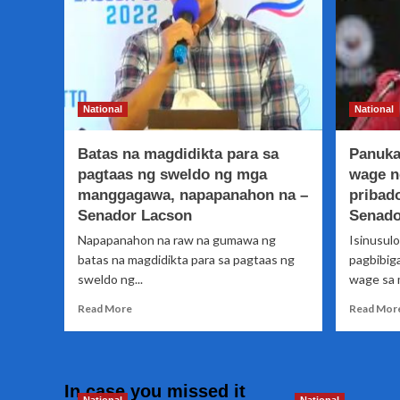
National
National
Batas na magdidikta para sa
Panuka
pagtaas ng sweldo ng mga
wage n
manggagawa, napapanahon na –
pribado
Senador Lacson
Senad
Napapanahon na raw na gumawa ng
Isinusulo
batas na magdidikta para sa pagtaas ng
pagbibig
sweldo ng...
wage sa m
Read
Read More
Read Mor
more
about
Batas
na
In case you missed it
magdidikta