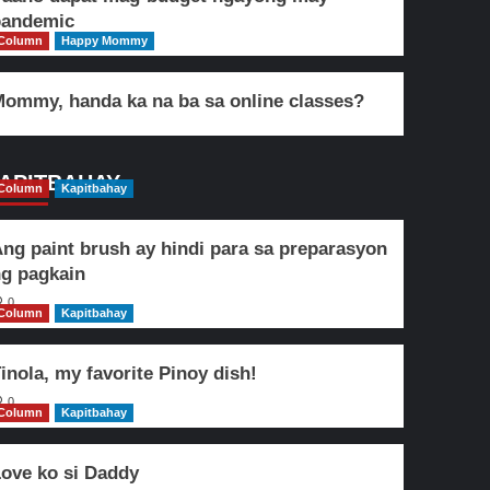
pandemic
Column
Happy Mommy
ommy, handa ka na ba sa online classes?
APITBAHAY
Column
Kapitbahay
ng paint brush ay hindi para sa preparasyon
g pagkain
0
Column
Kapitbahay
inola, my favorite Pinoy dish!
0
Column
Kapitbahay
ove ko si Daddy