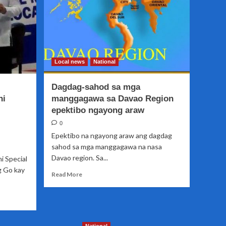
Local news
National
Dagdag-sahod sa mga
ni
manggagawa sa Davao Region
epektibo ngayong araw
0
Epektibo na ngayong araw ang dagdag
sahod sa mga manggagawa na nasa
Davao region. Sa...
i Special
g Go kay
Read
Read More
more
about
Dagdag-
sahod
sa