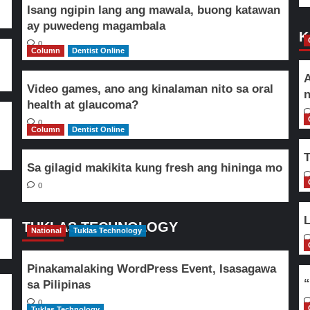
Isang ngipin lang ang mawala, buong katawan
ay puwedeng magambala
K
0
Column
Dentist Online
A
Video games, ano ang kinalaman nito sa oral
n
health at glaucoma?
0
Column
Dentist Online
T
Sa gilagid makikita kung fresh ang hininga mo
0
L
TUKLAS TECHNOLOGY
National
Tuklas Technology
Pinakamalaking WordPress Event, Isasagawa
“
sa Pilipinas
0
Tuklas Technology