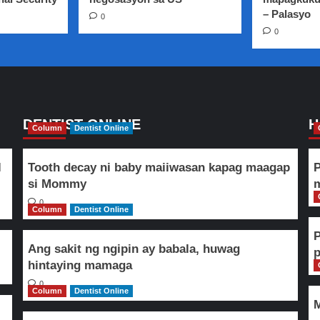
– Palasyo
0
0
DENTIST ONLINE
H
Column
Dentist Online
l
Tooth decay ni baby maiiwasan kapag maagap
P
si Mommy
m
0
Column
Dentist Online
Ang sakit ng ngipin ay babala, huwag
hintaying mamaga
0
Column
Dentist Online
M