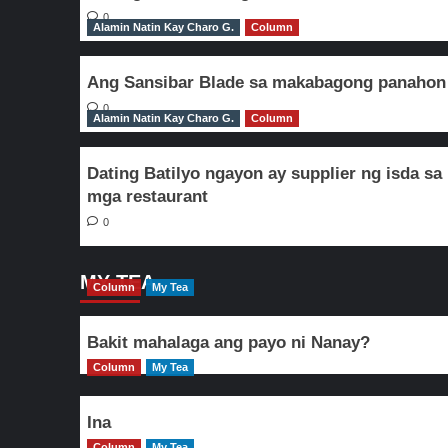
0
Alamin Natin Kay Charo G.
Column
Ang Sansibar Blade sa makabagong panahon
0
Alamin Natin Kay Charo G.
Column
Dating Batilyo ngayon ay supplier ng isda sa
mga restaurant
0
MY TEA
Column
My Tea
Bakit mahalaga ang payo ni Nanay?
Column
My Tea
Ina
Column
My Tea