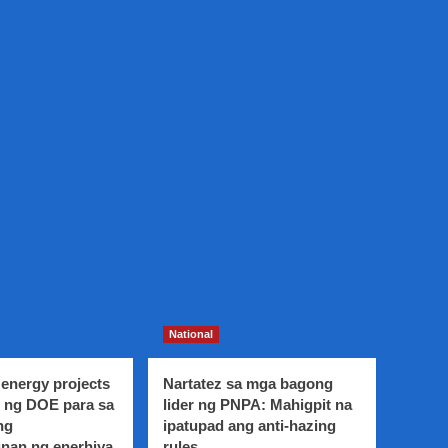
National
energy projects
Nartatez sa mga bagong
 ng DOE para sa
lider ng PNPA: Mahigpit na
ng
ipatupad ang anti-hazing
nan ng enerhiya
rules