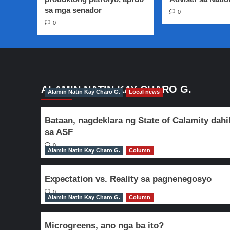
sa
sa mga senador
0
mga
0
biyahero?
ALAMIN NATIN KAY CHARO G.
Alamin Natin Kay Charo G.
Local news
Bataan, nagdeklara ng State of Calamity dahi
sa ASF
0
Alamin Natin Kay Charo G.
Column
Expectation vs. Reality sa pagnenegosyo
0
Alamin Natin Kay Charo G.
Column
Microgreens, ano nga ba ito?