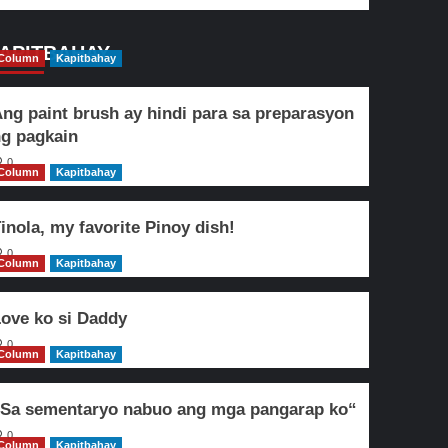
APITBAHAY
Column
Kapitbahay
ng paint brush ay hindi para sa preparasyon
g pagkain
0
Column
Kapitbahay
inola, my favorite Pinoy dish!
0
Column
Kapitbahay
ove ko si Daddy
0
Column
Kapitbahay
Sa sementaryo nabuo ang mga pangarap ko“
0
Column
Kapitbahay