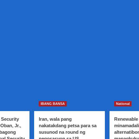
IBANG BANSA
National
 Security
Iran, wala pang
Renewable 
Oban, Jr.,
nakatakdang petsa para sa
minamadali
 bagong
susunod na round ng
alternatibo
nal Security
negosasyon sa US
mapagkuku