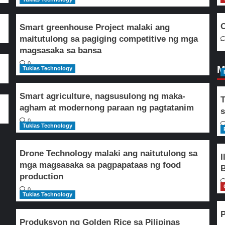
O
Smart greenhouse Project malaki ang
maitutulong sa pagiging competitive ng mga
magsasaka sa bansa
0
M
Tuklas Technology
Smart agriculture, nagsusulong ng maka-
T
agham at modernong paraan ng pagtatanim
s
0
Tuklas Technology
Drone Technology malaki ang naitutulong sa
I
mga magsasaka sa pagpapataas ng food
B
production
0
Tuklas Technology
P
Produksyon ng Golden Rice sa Pilipinas