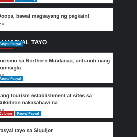
oops, bawal magsayang ng pagkain!
0
AMASYAL TAYO
Pasyal Pasyal
urismo sa Northern Mindanao, unti-unti nang
umisigla
0
Pasyal Pasyal
lang tourism establishment at sites sa
ukidnon nakakabawi na
0
Column
Pasyal Pasyal
asyal tayo sa Siquijor