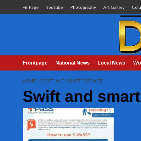
Skip
FB Page
Youtube
Photography
Art Gallery
Col
to
content
Frontpage
National News
Local News
Wo
HOME
SWIFT AND SMART PASSAGE
Swift and smar