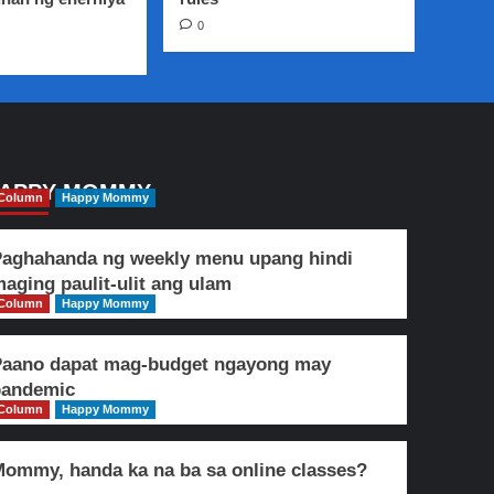
0
APPY MOMMY
Column
Happy Mommy
aghahanda ng weekly menu upang hindi
aging paulit-ulit ang ulam
Column
Happy Mommy
Paano dapat mag-budget ngayong may
pandemic
Column
Happy Mommy
ommy, handa ka na ba sa online classes?