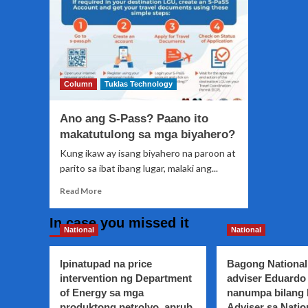
Column
Tuklas Technology
Ano ang S-Pass? Paano ito
makatutulong sa mga biyahero?
Kung ikaw ay isang biyahero na paroon at
parito sa ibat ibang lugar, malaki ang...
Read
Read More
more
about
In case you missed it
Ano
National
National
ang
S-
Ipinatupad na price
Bagong National
Pass?
intervention ng Department
adviser Eduardo 
Paano
of Energy sa mga
nanumpa bilang
ito
produktong petrolyo, aprub
makatutulong
Adviser sa Natio