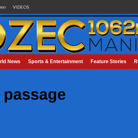
umn
VIDEOS
rld News
Sports & Entertainment
Feature Stories
R
t passage