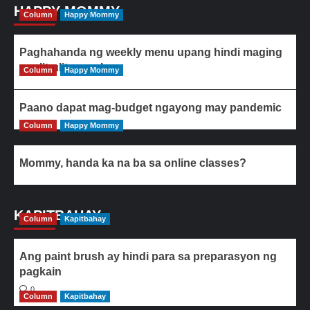
HAPPY MOMMY
Column
Happy Mommy
Paghahanda ng weekly menu upang hindi maging
paulit-ulit ang ulam
Column
Happy Mommy
Paano dapat mag-budget ngayong may pandemic
Column
Happy Mommy
Mommy, handa ka na ba sa online classes?
KAPITBAHAY
Column
Kapitbahay
Ang paint brush ay hindi para sa preparasyon ng
pagkain
0
Column
Kapitbahay