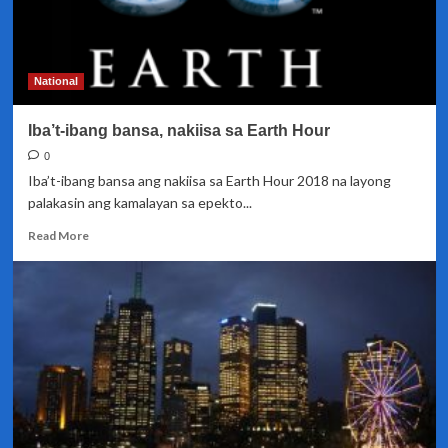
National
Iba’t-ibang bansa, nakiisa sa Earth Hour
0
Iba’t-ibang bansa ang nakiisa sa Earth Hour 2018 na layong
palakasin ang kamalayan sa epekto...
Read
Read More
more
about
Iba’t-
ibang
bansa,
nakiisa
sa
Earth
Hour