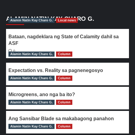
ALAMIN NATIN KAY CHARO G.
Alamin Natin Kay Charo G.
Local news
Bataan, nagdeklara ng State of Calamity dahil sa
ASF
0
Alamin Natin Kay Charo G.
Column
Expectation vs. Reality sa pagnenegosyo
Alamin Natin Kay Charo G.
0
Column
Microgreens, ano nga ba ito?
Alamin Natin Kay Charo G.
0
Column
Ang Sansibar Blade sa makabagong panahon
Alamin Natin Kay Charo G.
0
Column