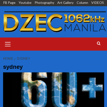
Skip
FB Page
Youtube
Photography
Art Gallery
Column
VIDEOS
to
content
Primary
Menu
HOME
SYDNEY
sydney