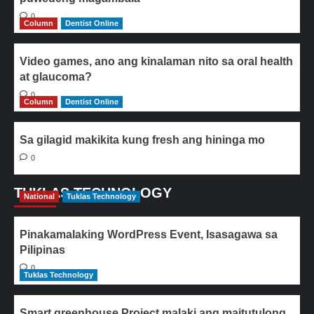
0
Column
Dentist Online
Video games, ano ang kinalaman nito sa oral health
at glaucoma?
0
Column
Dentist Online
Sa gilagid makikita kung fresh ang hininga mo
0
TUKLAS TECHNOLOGY
National
Tuklas Technology
Pinakamalaking WordPress Event, Isasagawa sa
Pilipinas
0
Tuklas Technology
Smart greenhouse Project malaki ang maitutulong