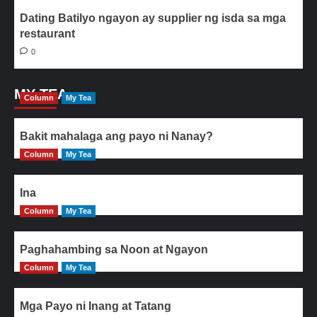
Dating Batilyo ngayon ay supplier ng isda sa mga
restaurant
0
MY TEA
Column
My Tea
Bakit mahalaga ang payo ni Nanay?
Column
My Tea
Ina
Column
My Tea
Paghahambing sa Noon at Ngayon
Column
My Tea
Mga Payo ni Inang at Tatang