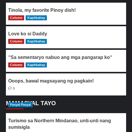
Tinola, my favorite Pinoy dish!
Column
0
Kapitbahay
Love ko si Daddy
Column
0
Kapitbahay
“Sa sementaryo nabuo ang mga pangarap ko“
Column
0
Kapitbahay
Ooops, bawal magsayang ng pagkain!
0
MAMASYAL TAYO
Pasyal Pasyal
Turismo sa Northern Mindanao, unti-unti nang
sumisigla