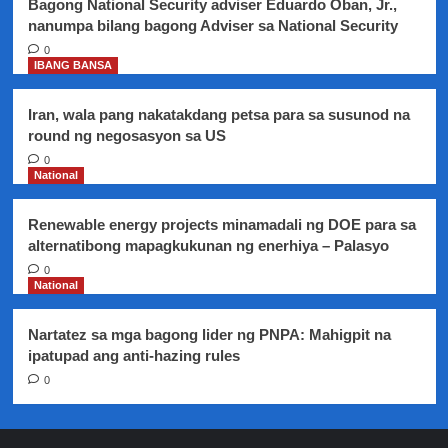
Bagong National Security adviser Eduardo Oban, Jr.,
nanumpa bilang bagong Adviser sa National Security
0
IBANG BANSA
Iran, wala pang nakatakdang petsa para sa susunod na
round ng negosasyon sa US
0
National
Renewable energy projects minamadali ng DOE para sa
alternatibong mapagkukunan ng enerhiya – Palasyo
0
National
Nartatez sa mga bagong lider ng PNPA: Mahigpit na
ipatupad ang anti-hazing rules
0