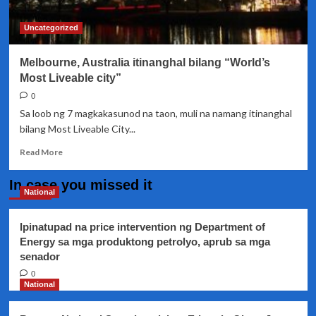
Uncategorized
Melbourne, Australia itinanghal bilang “World’s
Most Liveable city”
0
Sa loob ng 7 magkakasunod na taon, muli na namang itinanghal
bilang Most Liveable City...
Read
Read More
more
about
In case you missed it
Melbourne,
National
Australia
itinanghal
Ipinatupad na price intervention ng Department of
bilang
Energy sa mga produktong petrolyo, aprub sa mga
“World’s
senador
Most
Liveable
0
city”
National