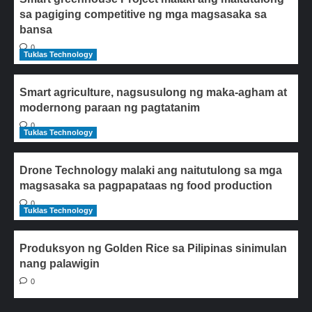
sa pagiging competitive ng mga magsasaka sa
bansa
0
Tuklas Technology
Smart agriculture, nagsusulong ng maka-agham at
modernong paraan ng pagtatanim
0
Tuklas Technology
Drone Technology malaki ang naitutulong sa mga
magsasaka sa pagpapataas ng food production
0
Tuklas Technology
Produksyon ng Golden Rice sa Pilipinas sinimulan
nang palawigin
0