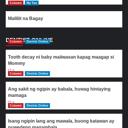
Column
My Tea
Maliliit na Bagay
DENTIST ONLINE
Column
Dentist Online
Tooth decay ni baby maiiwasan kapag maagap si
Mommy
0
Column
Dentist Online
Ang sakit ng ngipin ay babala, huwag hintaying
mamaga
0
Column
Dentist Online
Isang ngipin lang ang mawala, buong katawan ay
puwedeng magambala