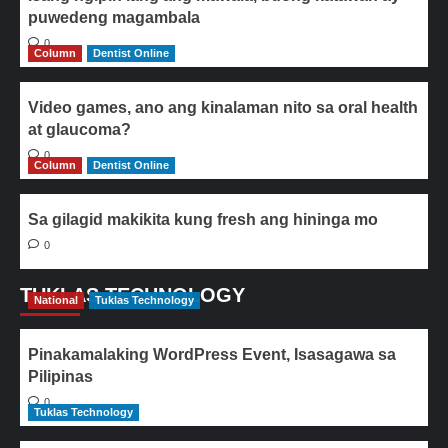
puwedeng magambala
0
Column
Dentist Online
Video games, ano ang kinalaman nito sa oral health
at glaucoma?
0
Column
Dentist Online
Sa gilagid makikita kung fresh ang hininga mo
0
TUKLAS TECHNOLOGY
National
Tuklas Technology
Pinakamalaking WordPress Event, Isasagawa sa
Pilipinas
0
Tuklas Technology