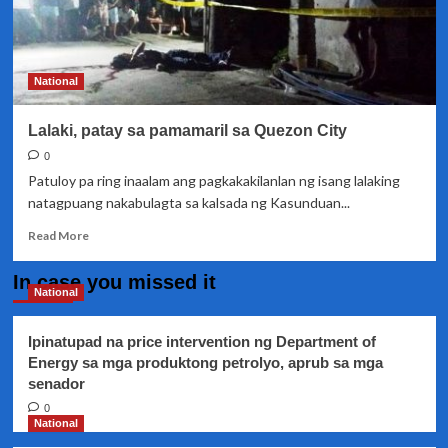
National
Lalaki, patay sa pamamaril sa Quezon City
0
Patuloy pa ring inaalam ang pagkakakilanlan ng isang lalaking
natagpuang nakabulagta sa kalsada ng Kasunduan...
Read
Read More
more
about
In case you missed it
Lalaki,
National
patay
sa
Ipinatupad na price intervention ng Department of
pamamaril
Energy sa mga produktong petrolyo, aprub sa mga
sa
senador
Quezon
City
0
National