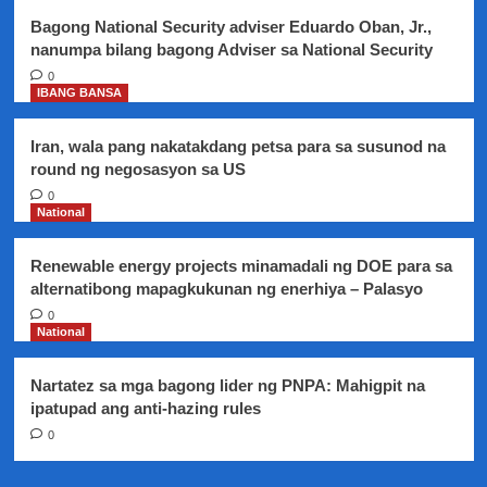
Bagong National Security adviser Eduardo Oban, Jr.,
nanumpa bilang bagong Adviser sa National Security
0
IBANG BANSA
Iran, wala pang nakatakdang petsa para sa susunod na
round ng negosasyon sa US
0
National
Renewable energy projects minamadali ng DOE para sa
alternatibong mapagkukunan ng enerhiya – Palasyo
0
National
Nartatez sa mga bagong lider ng PNPA: Mahigpit na
ipatupad ang anti-hazing rules
0