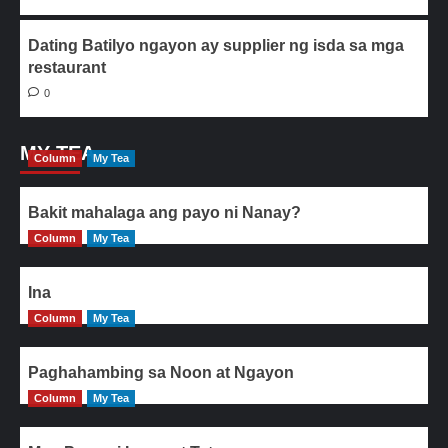
Dating Batilyo ngayon ay supplier ng isda sa mga
restaurant
0
MY TEA
Column
My Tea
Bakit mahalaga ang payo ni Nanay?
Column
My Tea
Ina
Column
My Tea
Paghahambing sa Noon at Ngayon
Column
My Tea