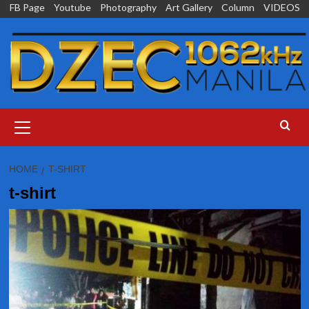
Skip
FB Page
Youtube
Photography
Art Gallery
Column
VIDEOS
to
content
Primary
Menu
HOME
T-SHIRT
t-shirt