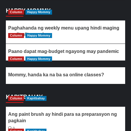
HAPPY MOMMY
Column
Happy Mommy
Paghahanda ng weekly menu upang hindi maging
paulit-ulit ang ulam
Column
Happy Mommy
Paano dapat mag-budget ngayong may pandemic
Column
Happy Mommy
Mommy, handa ka na ba sa online classes?
KAPITBAHAY
Column
Kapitbahay
Ang paint brush ay hindi para sa preparasyon ng
pagkain
0