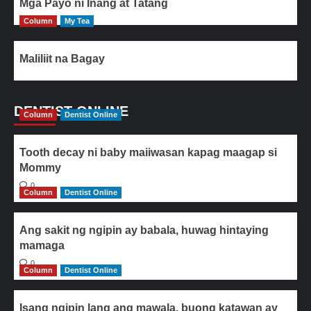
Mga Payo ni Inang at Tatang
Column
My Tea
Maliliit na Bagay
DENTIST ONLINE
Column
Dentist Online
Tooth decay ni baby maiiwasan kapag maagap si
Mommy
0
Column
Dentist Online
Ang sakit ng ngipin ay babala, huwag hintaying
mamaga
0
Column
Dentist Online
Isang ngipin lang ang mawala, buong katawan ay