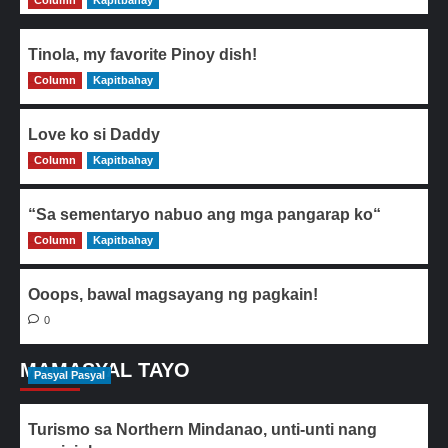
Column
Kapitbahay
Tinola, my favorite Pinoy dish!
Column
0
Kapitbahay
Love ko si Daddy
Column
0
Kapitbahay
“Sa sementaryo nabuo ang mga pangarap ko“
Column
0
Kapitbahay
Ooops, bawal magsayang ng pagkain!
0
MAMASYAL TAYO
Pasyal Pasyal
Turismo sa Northern Mindanao, unti-unti nang