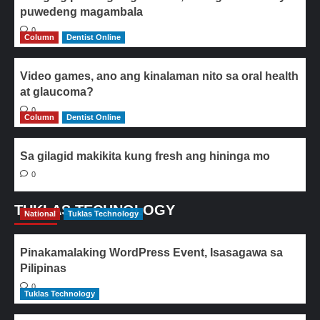
puwedeng magambala
0
Column
Dentist Online
Video games, ano ang kinalaman nito sa oral health
at glaucoma?
0
Column
Dentist Online
Sa gilagid makikita kung fresh ang hininga mo
0
TUKLAS TECHNOLOGY
National
Tuklas Technology
Pinakamalaking WordPress Event, Isasagawa sa
Pilipinas
0
Tuklas Technology