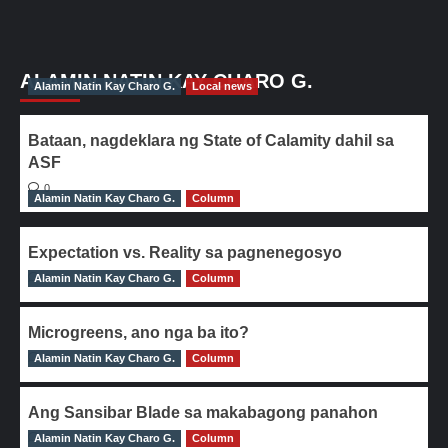
ALAMIN NATIN KAY CHARO G.
Alamin Natin Kay Charo G.
Local news
Bataan, nagdeklara ng State of Calamity dahil sa
ASF
0
Alamin Natin Kay Charo G.
Column
Expectation vs. Reality sa pagnenegosyo
Alamin Natin Kay Charo G.
0
Column
Microgreens, ano nga ba ito?
Alamin Natin Kay Charo G.
0
Column
Ang Sansibar Blade sa makabagong panahon
Alamin Natin Kay Charo G.
0
Column