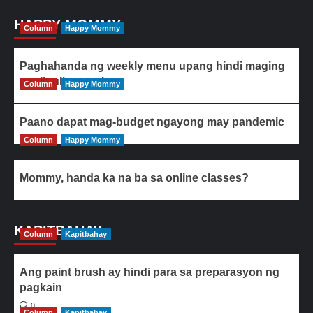
HAPPY MOMMY
Column
Happy Mommy
Paghahanda ng weekly menu upang hindi maging
paulit-ulit ang ulam
Column
Happy Mommy
Paano dapat mag-budget ngayong may pandemic
Column
Happy Mommy
Mommy, handa ka na ba sa online classes?
KAPITBAHAY
Column
Kapitbahay
Ang paint brush ay hindi para sa preparasyon ng
pagkain
0
Column
Kapitbahay