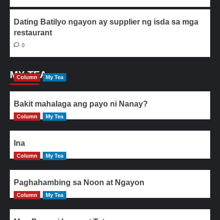
Dating Batilyo ngayon ay supplier ng isda sa mga
restaurant
0
MY TEA
Column
My Tea
Bakit mahalaga ang payo ni Nanay?
Column
My Tea
Ina
Column
My Tea
Paghahambing sa Noon at Ngayon
Column
My Tea