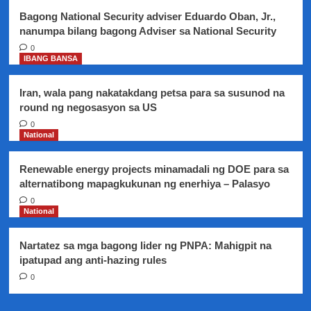
pamasahe
Bagong National Security adviser Eduardo Oban, Jr.,
sa
nanumpa bilang bagong Adviser sa National Security
mga
tren
0
IBANG BANSA
Iran, wala pang nakatakdang petsa para sa susunod na
round ng negosasyon sa US
0
National
Renewable energy projects minamadali ng DOE para sa
alternatibong mapagkukunan ng enerhiya – Palasyo
0
National
Nartatez sa mga bagong lider ng PNPA: Mahigpit na
ipatupad ang anti-hazing rules
0