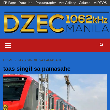
Skip
FB Page
Youtube
Photography
Art Gallery
Column
VIDEOS
to
content
Primary
Menu
HOME
TAAS SINGIL SA PAMASAHE
taas singil sa pamasahe