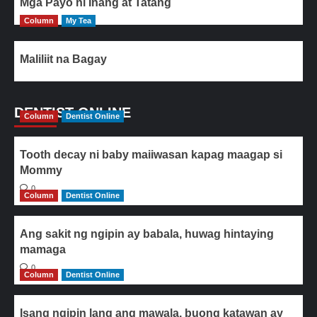
Mga Payo ni Inang at Tatang
Column
My Tea
Maliliit na Bagay
DENTIST ONLINE
Column
Dentist Online
Tooth decay ni baby maiiwasan kapag maagap si
Mommy
0
Column
Dentist Online
Ang sakit ng ngipin ay babala, huwag hintaying
mamaga
0
Column
Dentist Online
Isang ngipin lang ang mawala, buong katawan ay