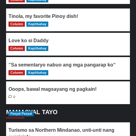
Tinola, my favorite Pinoy dish!
Column
0
Kapitbahay
Love ko si Daddy
Column
0
Kapitbahay
“Sa sementaryo nabuo ang mga pangarap ko“
Column
0
Kapitbahay
Ooops, bawal magsayang ng pagkain!
0
MAMASYAL TAYO
Pasyal Pasyal
Turismo sa Northern Mindanao, unti-unti nang