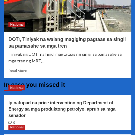
National
DOTr, Tiniyak na walang magiging pagtaas sa singil
sa pamasahe sa mga tren
Tiniyak ng DOTr na hindi magtataas ng singil sa pamasahe sa
mga tren ng MRT,...
Read
Read More
more
about
In case you missed it
DOTr,
National
Tiniyak
na
Ipinatupad na price intervention ng Department of
walang
Energy sa mga produktong petrolyo, aprub sa mga
magiging
senador
pagtaas
sa
0
singil
National
sa