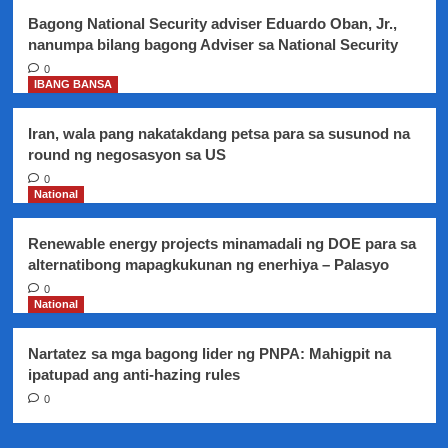
umiiral
Bagong National Security adviser Eduardo Oban, Jr.,
sa
nanumpa bilang bagong Adviser sa National Security
malaking
bahagi
0
IBANG BANSA
ng
bansa
ngayong
Iran, wala pang nakatakdang petsa para sa susunod na
araw
round ng negosasyon sa US
0
National
Renewable energy projects minamadali ng DOE para sa
alternatibong mapagkukunan ng enerhiya – Palasyo
0
National
Nartatez sa mga bagong lider ng PNPA: Mahigpit na
ipatupad ang anti-hazing rules
0