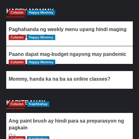
HAPPY MOMMY
Column
Happy Mommy
Paghahanda ng weekly menu upang hindi maging
paulit-ulit ang ulam
Column
Happy Mommy
Paano dapat mag-budget ngayong may pandemic
Column
Happy Mommy
Mommy, handa ka na ba sa online classes?
KAPITBAHAY
Column
Kapitbahay
Ang paint brush ay hindi para sa preparasyon ng
pagkain
0
Column
Kapitbahay