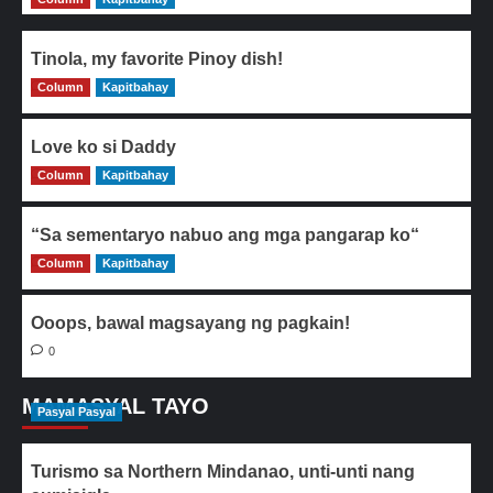
Tinola, my favorite Pinoy dish!
Column
0
Kapitbahay
Love ko si Daddy
Column
0
Kapitbahay
“Sa sementaryo nabuo ang mga pangarap ko“
Column
0
Kapitbahay
Ooops, bawal magsayang ng pagkain!
0
MAMASYAL TAYO
Pasyal Pasyal
Turismo sa Northern Mindanao, unti-unti nang