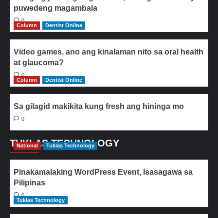
puwedeng magambala
0
Column
Dentist Online
Video games, ano ang kinalaman nito sa oral health
at glaucoma?
0
Column
Dentist Online
Sa gilagid makikita kung fresh ang hininga mo
0
TUKLAS TECHNOLOGY
National
Tuklas Technology
Pinakamalaking WordPress Event, Isasagawa sa
Pilipinas
0
Tuklas Technology