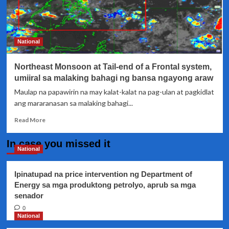
National
Northeast Monsoon at Tail-end of a Frontal system,
umiiral sa malaking bahagi ng bansa ngayong araw
Maulap na papawirin na may kalat-kalat na pag-ulan at pagkidlat
ang mararanasan sa malaking bahagi...
Read
Read More
more
about
In case you missed it
Northeast
National
Monsoon
at
Ipinatupad na price intervention ng Department of
Tail-
Energy sa mga produktong petrolyo, aprub sa mga
end
senador
of
a
0
Frontal
National
system,