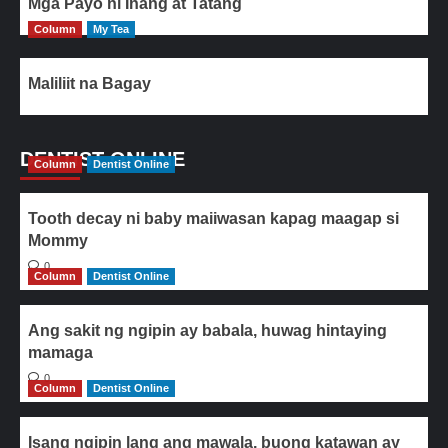
Mga Payo ni Inang at Tatang
Column
My Tea
Maliliit na Bagay
DENTIST ONLINE
Column
Dentist Online
Tooth decay ni baby maiiwasan kapag maagap si
Mommy
0
Column
Dentist Online
Ang sakit ng ngipin ay babala, huwag hintaying
mamaga
0
Column
Dentist Online
Isang ngipin lang ang mawala, buong katawan ay