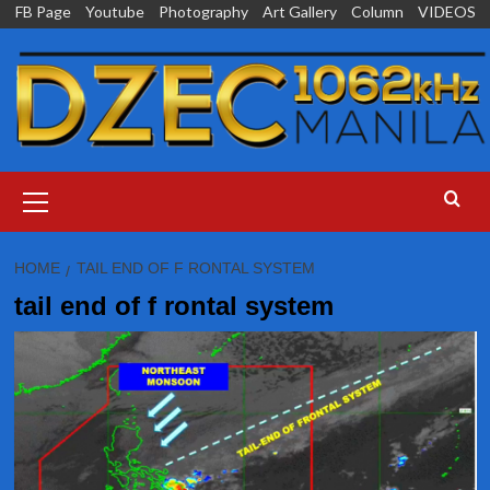
Skip
FB Page
Youtube
Photography
Art Gallery
Column
VIDEOS
to
content
Primary
Menu
HOME
TAIL END OF F RONTAL SYSTEM
tail end of f rontal system