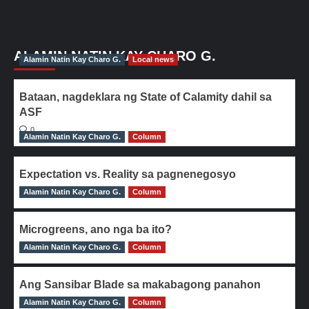
ALAMIN NATIN KAY CHARO G.
Alamin Natin Kay Charo G.
Local news
Bataan, nagdeklara ng State of Calamity dahil sa
ASF
0
Alamin Natin Kay Charo G.
Column
Expectation vs. Reality sa pagnenegosyo
Alamin Natin Kay Charo G.
0
Column
Microgreens, ano nga ba ito?
Alamin Natin Kay Charo G.
0
Column
Ang Sansibar Blade sa makabagong panahon
Alamin Natin Kay Charo G.
0
Column