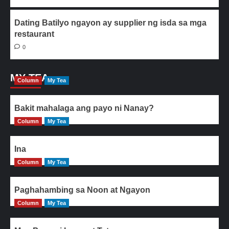
Dating Batilyo ngayon ay supplier ng isda sa mga
restaurant
0
MY TEA
Column
My Tea
Bakit mahalaga ang payo ni Nanay?
Column
My Tea
Ina
Column
My Tea
Paghahambing sa Noon at Ngayon
Column
My Tea