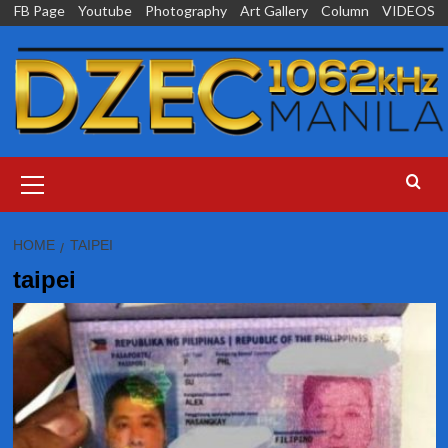
Skip
FB Page
Youtube
Photography
Art Gallery
Column
VIDEOS
to
content
Primary
Menu
HOME
TAIPEI
taipei