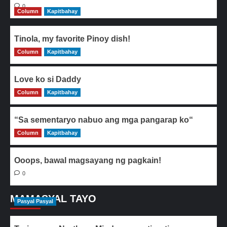
0
Column
Kapitbahay
Tinola, my favorite Pinoy dish!
Column
0
Kapitbahay
Love ko si Daddy
Column
0
Kapitbahay
“Sa sementaryo nabuo ang mga pangarap ko“
Column
0
Kapitbahay
Ooops, bawal magsayang ng pagkain!
0
MAMASYAL TAYO
Pasyal Pasyal