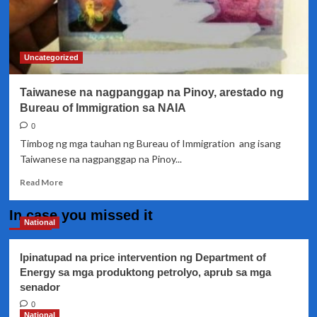
Uncategorized
Taiwanese na nagpanggap na Pinoy, arestado ng
Bureau of Immigration sa NAIA
0
Timbog ng mga tauhan ng Bureau of Immigration ang isang
Taiwanese na nagpanggap na Pinoy...
Read
Read More
more
about
In case you missed it
Taiwanese
National
na
nagpanggap
Ipinatupad na price intervention ng Department of
na
Energy sa mga produktong petrolyo, aprub sa mga
Pinoy,
senador
arestado
ng
0
Bureau
National