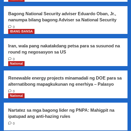
of
Immigration
Bagong National Security adviser Eduardo Oban, Jr.,
sa
nanumpa bilang bagong Adviser sa National Security
NAIA
0
IBANG BANSA
Iran, wala pang nakatakdang petsa para sa susunod na
round ng negosasyon sa US
0
National
Renewable energy projects minamadali ng DOE para sa
alternatibong mapagkukunan ng enerhiya – Palasyo
0
National
Nartatez sa mga bagong lider ng PNPA: Mahigpit na
ipatupad ang anti-hazing rules
0