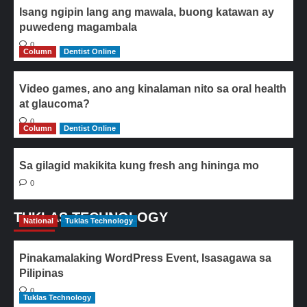
Isang ngipin lang ang mawala, buong katawan ay
puwedeng magambala
0
Column
Dentist Online
Video games, ano ang kinalaman nito sa oral health
at glaucoma?
0
Column
Dentist Online
Sa gilagid makikita kung fresh ang hininga mo
0
TUKLAS TECHNOLOGY
National
Tuklas Technology
Pinakamalaking WordPress Event, Isasagawa sa
Pilipinas
0
Tuklas Technology