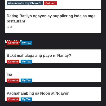
Alamin Natin Kay Charo G.
0
Column
Dating Batilyo ngayon ay supplier ng isda sa mga
restaurant
0
MY TEA
Column
My Tea
Bakit mahalaga ang payo ni Nanay?
Column
My Tea
Ina
Column
My Tea
Paghahambing sa Noon at Ngayon
Column
My Tea