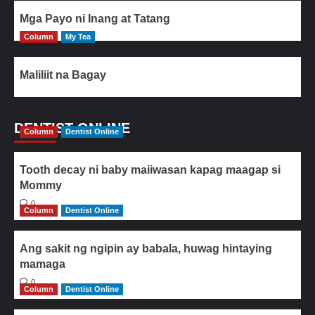
Mga Payo ni Inang at Tatang
Column
My Tea
Maliliit na Bagay
DENTIST ONLINE
Column
Dentist Online
Tooth decay ni baby maiiwasan kapag maagap si
Mommy
0
Column
Dentist Online
Ang sakit ng ngipin ay babala, huwag hintaying
mamaga
0
Column
Dentist Online