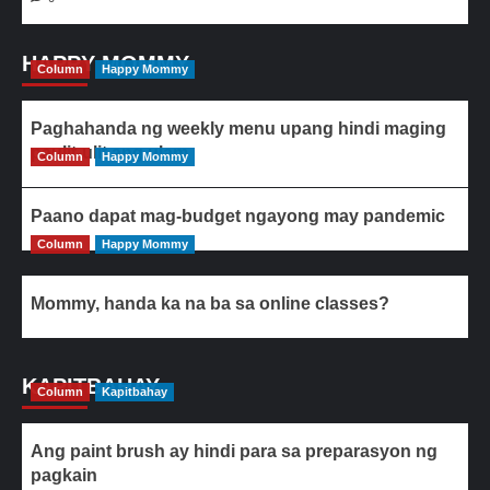
HAPPY MOMMY
Column
Happy Mommy
Paghahanda ng weekly menu upang hindi maging
paulit-ulit ang ulam
Column
Happy Mommy
Paano dapat mag-budget ngayong may pandemic
Column
Happy Mommy
Mommy, handa ka na ba sa online classes?
KAPITBAHAY
Column
Kapitbahay
Ang paint brush ay hindi para sa preparasyon ng
pagkain