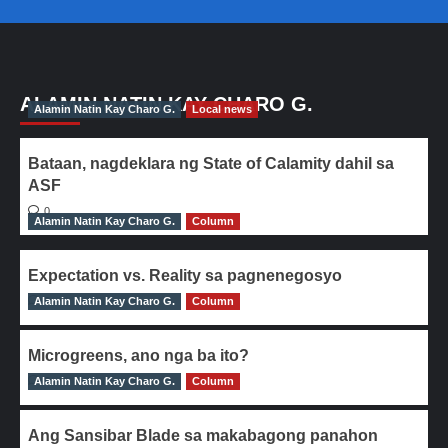
ALAMIN NATIN KAY CHARO G.
Alamin Natin Kay Charo G.
Local news
Bataan, nagdeklara ng State of Calamity dahil sa
ASF
0
Alamin Natin Kay Charo G.
Column
Expectation vs. Reality sa pagnenegosyo
Alamin Natin Kay Charo G.
0
Column
Microgreens, ano nga ba ito?
Alamin Natin Kay Charo G.
0
Column
Ang Sansibar Blade sa makabagong panahon