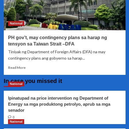
National
PH gov’t, may contingency plans sa harap ng
tensyon sa Taiwan Strait –DFA
Tiniyak ng Department of Foreign Affairs (DFA) na may
contingency plans ang gobyerno sa harap...
Read
Read More
more
about
In case you missed it
PH
National
gov’t,
may
Ipinatupad na price intervention ng Department of
contingency
Energy sa mga produktong petrolyo, aprub sa mga
plans
senador
sa
harap
0
ng
National
tensyon