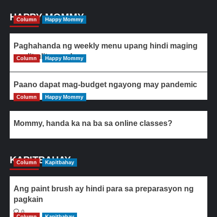
HAPPY MOMMY
Column
Happy Mommy
Paghahanda ng weekly menu upang hindi maging
paulit-ulit ang ulam
Column
Happy Mommy
Paano dapat mag-budget ngayong may pandemic
Column
Happy Mommy
Mommy, handa ka na ba sa online classes?
KAPITBAHAY
Column
Kapitbahay
Ang paint brush ay hindi para sa preparasyon ng
pagkain
0
Column
Kapitbahay