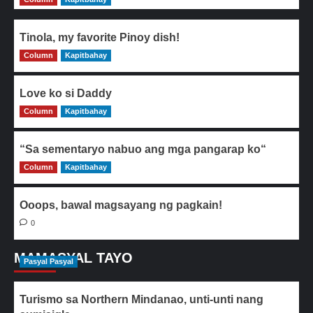
Tinola, my favorite Pinoy dish!
Column
0
Kapitbahay
Love ko si Daddy
Column
0
Kapitbahay
“Sa sementaryo nabuo ang mga pangarap ko“
Column
0
Kapitbahay
Ooops, bawal magsayang ng pagkain!
0
MAMASYAL TAYO
Pasyal Pasyal
Turismo sa Northern Mindanao, unti-unti nang