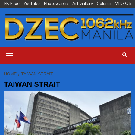
Skip
FB Page
Youtube
Photography
Art Gallery
Column
VIDEOS
to
content
Primary
Menu
HOME
TAIWAN STRAIT
TAIWAN STRAIT