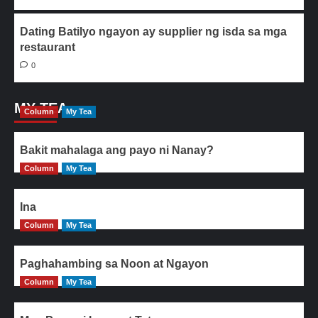
Dating Batilyo ngayon ay supplier ng isda sa mga
restaurant
0
MY TEA
Column
My Tea
Bakit mahalaga ang payo ni Nanay?
Column
My Tea
Ina
Column
My Tea
Paghahambing sa Noon at Ngayon
Column
My Tea