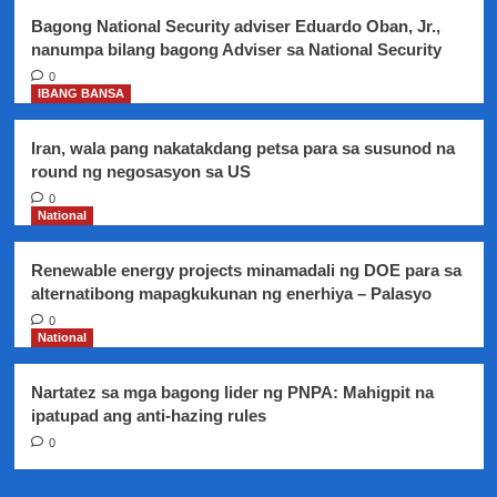
sa
Bagong National Security adviser Eduardo Oban, Jr.,
Taiwan
nanumpa bilang bagong Adviser sa National Security
Strait
–
0
IBANG BANSA
DFA
Iran, wala pang nakatakdang petsa para sa susunod na
round ng negosasyon sa US
0
National
Renewable energy projects minamadali ng DOE para sa
alternatibong mapagkukunan ng enerhiya – Palasyo
0
National
Nartatez sa mga bagong lider ng PNPA: Mahigpit na
ipatupad ang anti-hazing rules
0