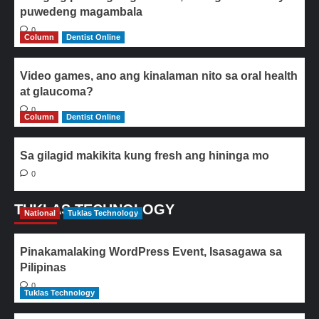
puwedeng magambala
0
Column
Dentist Online
Video games, ano ang kinalaman nito sa oral health
at glaucoma?
0
Column
Dentist Online
Sa gilagid makikita kung fresh ang hininga mo
0
TUKLAS TECHNOLOGY
National
Tuklas Technology
Pinakamalaking WordPress Event, Isasagawa sa
Pilipinas
0
Tuklas Technology