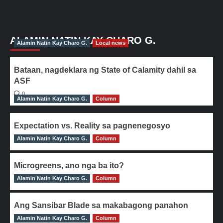
ALAMIN NATIN KAY CHARO G.
Alamin Natin Kay Charo G.
Local news
Bataan, nagdeklara ng State of Calamity dahil sa
ASF
0
Alamin Natin Kay Charo G.
Column
Expectation vs. Reality sa pagnenegosyo
Alamin Natin Kay Charo G.
0
Column
Microgreens, ano nga ba ito?
Alamin Natin Kay Charo G.
0
Column
Ang Sansibar Blade sa makabagong panahon
Alamin Natin Kay Charo G.
0
Column