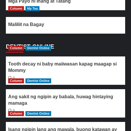
Mga Payo ni Inang at Tatang
Column
My Tea
Maliliit na Bagay
DENTIST ONLINE
Column
Dentist Online
Tooth decay ni baby maiiwasan kapag maagap si
Mommy
0
Column
Dentist Online
Ang sakit ng ngipin ay babala, huwag hintaying
mamaga
0
Column
Dentist Online
Isang ngipin lang ang mawala, buong katawan ay