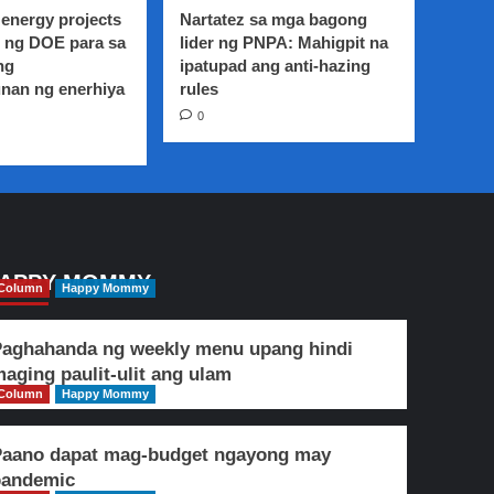
patay,
energy projects
Nartatez sa mga bagong
sa
 ng DOE para sa
lider ng PNPA: Mahigpit na
aksidente
ng
ipatupad ang anti-hazing
sa
nan ng enerhiya
Tanay
rules
Rizal
0
APPY MOMMY
Column
Happy Mommy
aghahanda ng weekly menu upang hindi
aging paulit-ulit ang ulam
Column
Happy Mommy
Paano dapat mag-budget ngayong may
pandemic