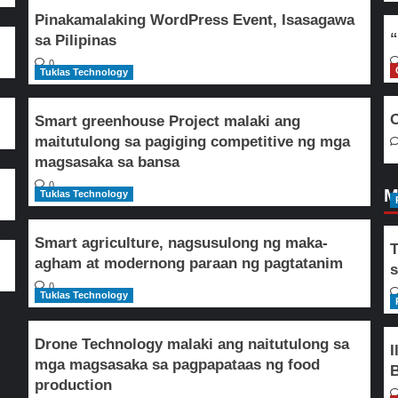
Pinakamalaking WordPress Event, Isasagawa
“
sa Pilipinas
0
Tuklas Technology
O
Smart greenhouse Project malaki ang
maitutulong sa pagiging competitive ng mga
magsasaka sa bansa
0
M
Tuklas Technology
Smart agriculture, nagsusulong ng maka-
T
agham at modernong paraan ng pagtatanim
s
0
Tuklas Technology
Drone Technology malaki ang naitutulong sa
I
mga magsasaka sa pagpapataas ng food
B
production