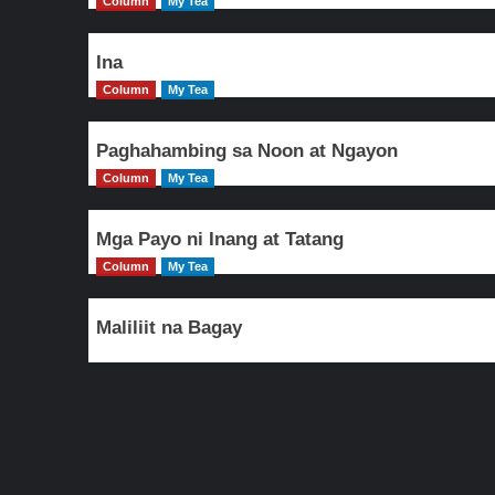
Column
My Tea
Ina
Column
My Tea
Paghahambing sa Noon at Ngayon
Column
My Tea
Mga Payo ni Inang at Tatang
Column
My Tea
Maliliit na Bagay