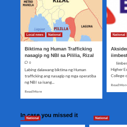
Local news
National
National
Biktima ng Human Trafficking
Aksiden
nasagip ng NBI sa Pililia, Rizal
iimbes
Iimbest
0
Higher E
Labing dalawang biktima ng Human
College of
trafficking ang nasagip ng mga operatiba
ng NBI sa isang...
Read Mor
Read
Read More
more
about
Biktima
ng
In case you missed it
Human
National
National
Trafficking