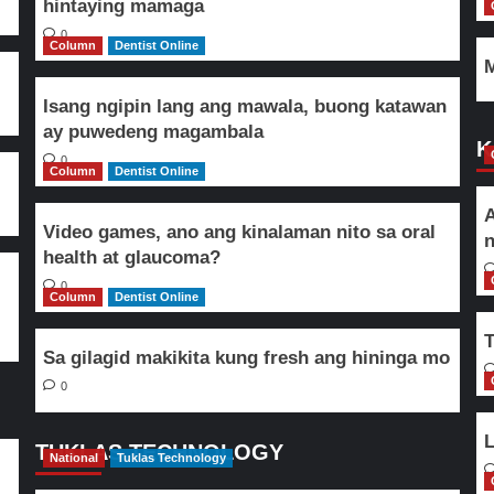
hintaying mamaga
0
Column
Dentist Online
M
Isang ngipin lang ang mawala, buong katawan
ay puwedeng magambala
K
0
Column
Dentist Online
A
Video games, ano ang kinalaman nito sa oral
n
health at glaucoma?
0
Column
Dentist Online
T
Sa gilagid makikita kung fresh ang hininga mo
0
L
TUKLAS TECHNOLOGY
National
Tuklas Technology