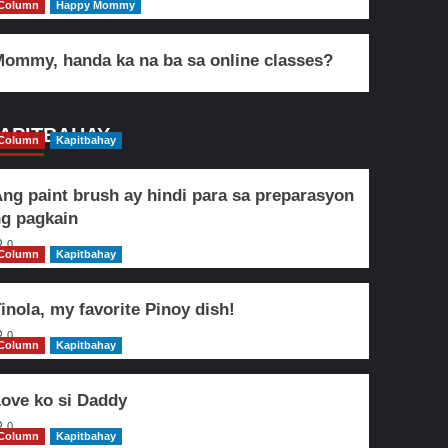
Column
Happy Mommy
ommy, handa ka na ba sa online classes?
APITBAHAY
Column
Kapitbahay
ng paint brush ay hindi para sa preparasyon
g pagkain
0
Column
Kapitbahay
inola, my favorite Pinoy dish!
0
Column
Kapitbahay
ove ko si Daddy
0
Column
Kapitbahay