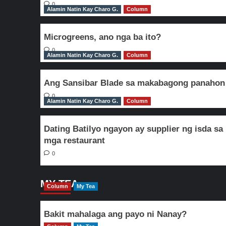
0
Alamin Natin Kay Charo G.
Column
Microgreens, ano nga ba ito?
0
Alamin Natin Kay Charo G.
Column
Ang Sansibar Blade sa makabagong panahon
0
Alamin Natin Kay Charo G.
Column
Dating Batilyo ngayon ay supplier ng isda sa
mga restaurant
0
MY TEA
Column
My Tea
Bakit mahalaga ang payo ni Nanay?