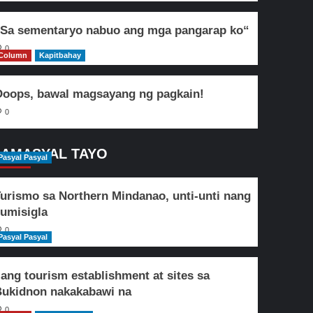
Sa sementaryo nabuo ang mga pangarap ko“
0
Column
Kapitbahay
oops, bawal magsayang ng pagkain!
0
AMASYAL TAYO
Pasyal Pasyal
urismo sa Northern Mindanao, unti-unti nang
umisigla
0
Pasyal Pasyal
lang tourism establishment at sites sa
ukidnon nakakabawi na
0