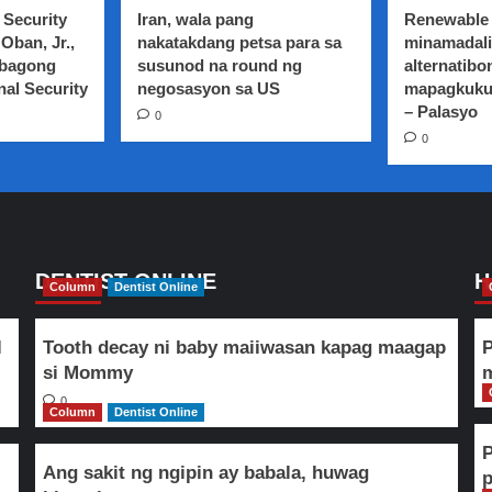
ng
Tanay
 Security
Iran, wala pang
Renewable 
CHED
Rizal
Oban, Jr.,
nakatakdang petsa para sa
minamadali
 bagong
susunod na round ng
alternatibo
nal Security
negosasyon sa US
mapagkuku
– Palasyo
0
0
DENTIST ONLINE
H
Column
Dentist Online
l
Tooth decay ni baby maiiwasan kapag maagap
P
si Mommy
m
0
Column
Dentist Online
Ang sakit ng ngipin ay babala, huwag