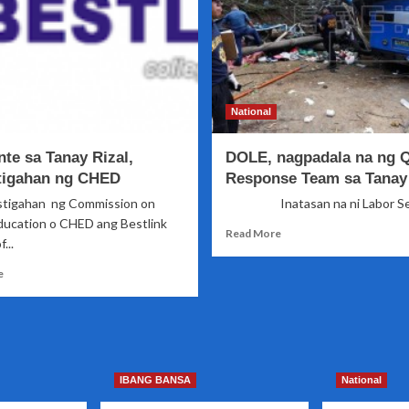
National
te sa Tanay Rizal,
DOLE, nagpadala na ng 
tigahan ng CHED
Response Team sa Tanay 
igahan ng Commission on
Inatasan na ni Labor Secr
ducation o CHED ang Bestlink
Read
Read More
...
more
about
Read
e
DOLE,
more
nagpadala
about
na
Aksidente
ng
sa
Quick
Tanay
Response
Rizal,
IBANG BANSA
National
Team
iimbestigahan
sa