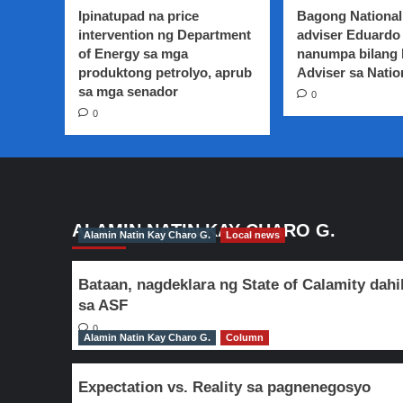
nasagip
Ipinatupad na price
Bagong National
ng
intervention ng Department
adviser Eduardo 
NBI
of Energy sa mga
nanumpa bilang
sa
produktong petrolyo, aprub
Adviser sa Natio
Pililia,
Rizal
sa mga senador
0
0
ALAMIN NATIN KAY CHARO G.
Alamin Natin Kay Charo G.
Local news
Bataan, nagdeklara ng State of Calamity dahi
sa ASF
0
Alamin Natin Kay Charo G.
Column
Expectation vs. Reality sa pagnenegosyo