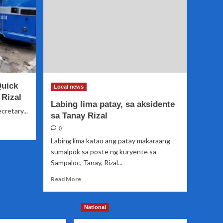
Quick
Local news
Rizal
Labing lima patay, sa aksidente
etary...
sa Tanay Rizal
0
Labing lima katao ang patay makaraang
sumalpok sa poste ng kuryente sa
Sampaloc, Tanay, Rizal...
Read
Read More
more
about
Labing
National
lima