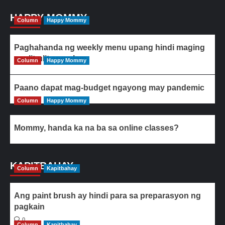
HAPPY MOMMY
Column
Happy Mommy
Paghahanda ng weekly menu upang hindi maging
paulit-ulit ang ulam
Column
Happy Mommy
Paano dapat mag-budget ngayong may pandemic
Column
Happy Mommy
Mommy, handa ka na ba sa online classes?
KAPITBAHAY
Column
Kapitbahay
Ang paint brush ay hindi para sa preparasyon ng
pagkain
0
Column
Kapitbahay