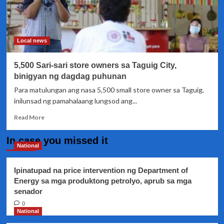
Local news
5,500 Sari-sari store owners sa Taguig City,
binigyan ng dagdag puhunan
Para matulungan ang nasa 5,500 small store owner sa Taguig,
inilunsad ng pamahalaang lungsod ang...
Read
Read More
more
about
In case you missed it
5,500
National
Sari-
sari
Ipinatupad na price intervention ng Department of
store
Energy sa mga produktong petrolyo, aprub sa mga
owners
senador
sa
Taguig
0
City,
National
binigyan