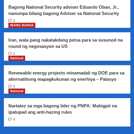
ng
Bagong National Security adviser Eduardo Oban, Jr.,
dagdag
nanumpa bilang bagong Adviser sa National Security
puhunan
0
IBANG BANSA
Iran, wala pang nakatakdang petsa para sa susunod na
round ng negosasyon sa US
0
National
Renewable energy projects minamadali ng DOE para sa
alternatibong mapagkukunan ng enerhiya – Palasyo
0
National
Nartatez sa mga bagong lider ng PNPA: Mahigpit na
ipatupad ang anti-hazing rules
0