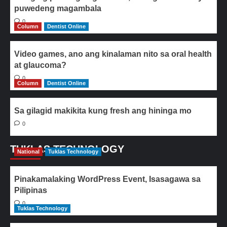
puwedeng magambala
0
Column
Dentist Online
Video games, ano ang kinalaman nito sa oral health
at glaucoma?
0
Column
Dentist Online
Sa gilagid makikita kung fresh ang hininga mo
0
TUKLAS TECHNOLOGY
National
Tuklas Technology
Pinakamalaking WordPress Event, Isasagawa sa
Pilipinas
0
Tuklas Technology