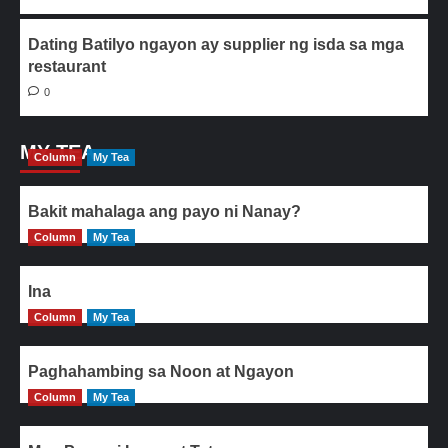
Dating Batilyo ngayon ay supplier ng isda sa mga
restaurant
0
MY TEA
Column
My Tea
Bakit mahalaga ang payo ni Nanay?
Column
My Tea
Ina
Column
My Tea
Paghahambing sa Noon at Ngayon
Column
My Tea