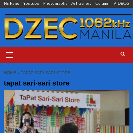
Skip
FB Page
Youtube
Photography
Art Gallery
Column
VIDEOS
to
content
Primary
Menu
HOME
TAPAT SARI-SARI STORE
tapat sari-sari store