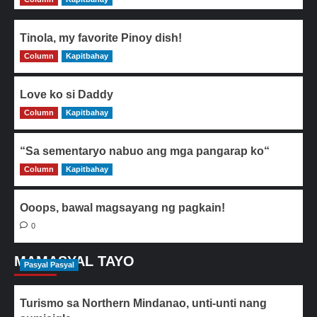
Tinola, my favorite Pinoy dish!
Column
0
Kapitbahay
Love ko si Daddy
Column
0
Kapitbahay
“Sa sementaryo nabuo ang mga pangarap ko“
Column
0
Kapitbahay
Ooops, bawal magsayang ng pagkain!
0
MAMASYAL TAYO
Pasyal Pasyal
Turismo sa Northern Mindanao, unti-unti nang