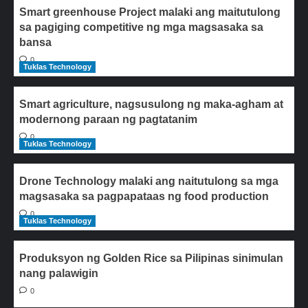
Smart greenhouse Project malaki ang maitutulong
sa pagiging competitive ng mga magsasaka sa
bansa
0
Tuklas Technology
Smart agriculture, nagsusulong ng maka-agham at
modernong paraan ng pagtatanim
0
Tuklas Technology
Drone Technology malaki ang naitutulong sa mga
magsasaka sa pagpapataas ng food production
0
Tuklas Technology
Produksyon ng Golden Rice sa Pilipinas sinimulan
nang palawigin
0