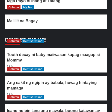
Mga Payo ni Inang at Tatang
Column
My Tea
Maliliit na Bagay
DENTIST ONLINE
Column
Dentist Online
Tooth decay ni baby maiiwasan kapag maagap si
Mommy
0
Column
Dentist Online
Ang sakit ng ngipin ay babala, huwag hintaying
mamaga
0
Column
Dentist Online
Isang ngipin lang ang mawala, buong katawan ay