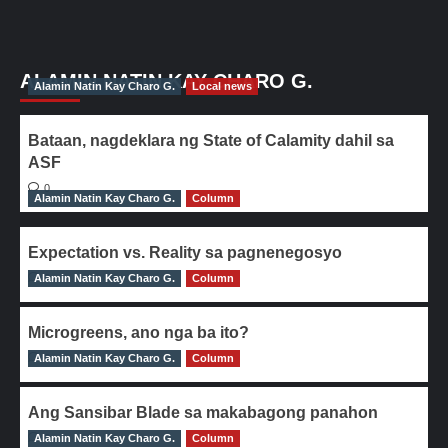
ALAMIN NATIN KAY CHARO G.
Alamin Natin Kay Charo G.
Local news
Bataan, nagdeklara ng State of Calamity dahil sa
ASF
0
Alamin Natin Kay Charo G.
Column
Expectation vs. Reality sa pagnenegosyo
Alamin Natin Kay Charo G.
0
Column
Microgreens, ano nga ba ito?
Alamin Natin Kay Charo G.
0
Column
Ang Sansibar Blade sa makabagong panahon
Alamin Natin Kay Charo G.
0
Column