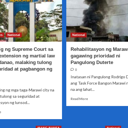
ws
National
National
ig ng Supreme Court sa
Rehabilitasyon ng Maraw
extension ng martial law
gagawing prioridad ni
danao, malaking tulong
Pangulong Duterte
uridad at pagbangon ng
0
Inatasan ni Pangulong Rodrigo 
ang Task Force Bangon Marawi n
na ang lahat...
ing ng mga taga-Marawi city na
tulong sa seguridad at
Read
Read More
asyon ng lunsod...
more
about
Read
e
Rehabilitasyon
more
ng
about
Marawi
Pagkatig