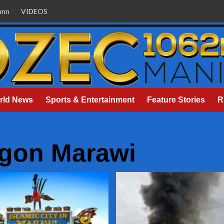
umn
VIDEOS
rld News
Sports & Entertainment
Feature Stories
R
ngon Marawi