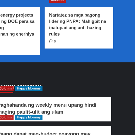
National
energy projects
Nartatez sa mga bagong
 ng DOE para sa
lider ng PNPA: Mahigpit na
ng
ipatupad ang anti-hazing
nan ng enerhiya
rules
0
APPY MOMMY
Column
Happy Mommy
aghahanda ng weekly menu upang hindi
aging paulit-ulit ang ulam
Column
Happy Mommy
Paano dapat mag-budget ngayong may