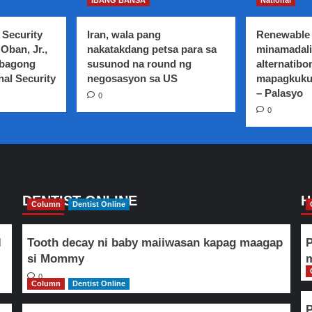
IBANG BANSA
National
gagawing
ng
prioridad
Supreme
ni
 Security
Iran, wala pang
Renewable 
Court
Pangulong
Oban, Jr.,
nakatakdang petsa para sa
minamadali
sa
Duterte
 bagong
susunod na round ng
alternatibo
1-
nal Security
year
negosasyon sa US
mapagkuku
extension
– Palasyo
0
ng
0
martial
law
sa
Mindanao,
malaking
tulong
sa
DENTIST ONLINE
H
Column
Dentist Online
seguridad
at
pagbangon
l
Tooth decay ni baby maiiwasan kapag maagap
P
ng
si Mommy
m
Marawi
0
Column
Dentist Online