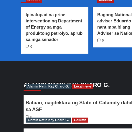
National
National
pinasusuri
sa
Kamara
Ipinatupad na price
Bagong National
ng
intervention ng Department
adviser Eduardo 
mga
of Energy sa mga
nanumpa bilang
Kongresista
produktong petrolyo, aprub
Adviser sa Natio
mula
sa mga senador
0
sa
0
Mindanao
ALAMIN NATIN KAY CHARO G.
Alamin Natin Kay Charo G.
Local news
Bataan, nagdeklara ng State of Calamity dahi
sa ASF
0
Alamin Natin Kay Charo G.
Column