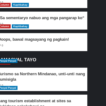
0
Column
Kapitbahay
Sa sementaryo nabuo ang mga pangarap ko“
0
Column
Kapitbahay
oops, bawal magsayang ng pagkain!
0
AMASYAL TAYO
Pasyal Pasyal
urismo sa Northern Mindanao, unti-unti nang
umisigla
0
Pasyal Pasyal
lang tourism establishment at sites sa