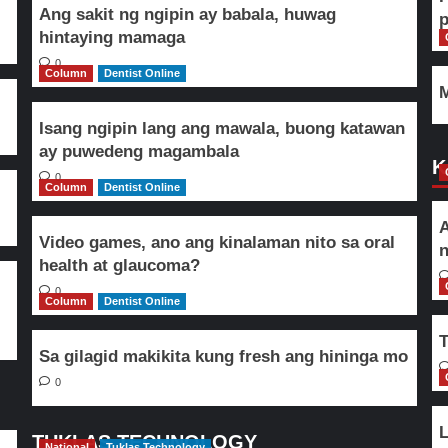
Ang sakit ng ngipin ay babala, huwag
hintaying mamaga
0
Column
Dentist Online
M
Isang ngipin lang ang mawala, buong katawan
ay puwedeng magambala
K
0
Column
Dentist Online
A
Video games, ano ang kinalaman nito sa oral
n
health at glaucoma?
0
Column
Dentist Online
T
Sa gilagid makikita kung fresh ang hininga mo
0
L
TUKLAS TECHNOLOGY
National
Tuklas Technology