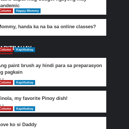
pandemic
Column
Happy Mommy
ommy, handa ka na ba sa online classes?
APITBAHAY
Column
Kapitbahay
ng paint brush ay hindi para sa preparasyon
g pagkain
0
Column
Kapitbahay
inola, my favorite Pinoy dish!
0
Column
Kapitbahay
ove ko si Daddy