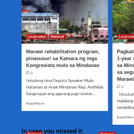
Local news
National
Local ne
Marawi rehabilitation program,
Pagkat
pinasusuri sa Kamara ng mga
1-year 
Kongresista mula sa Mindanao
sa Min
sa seg
0
Marawi
Isinulong nina Deputy Speaker Mujiv
Hataman at Anak Mindanao Rep. Amihilda
0
Sangcopan ang agarang pag-review...
Itinutur
malaking 
Read
Read More
rehabilit
more
about
Read Mor
Marawi
rehabilitation
In case you missed it
program,