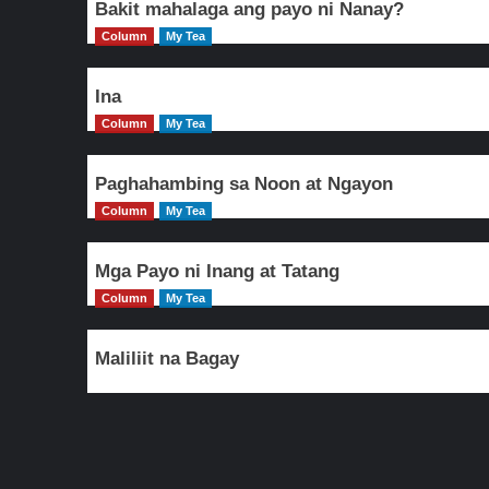
Bakit mahalaga ang payo ni Nanay?
Column
My Tea
Ina
Column
My Tea
Paghahambing sa Noon at Ngayon
Column
My Tea
Mga Payo ni Inang at Tatang
Column
My Tea
Maliliit na Bagay