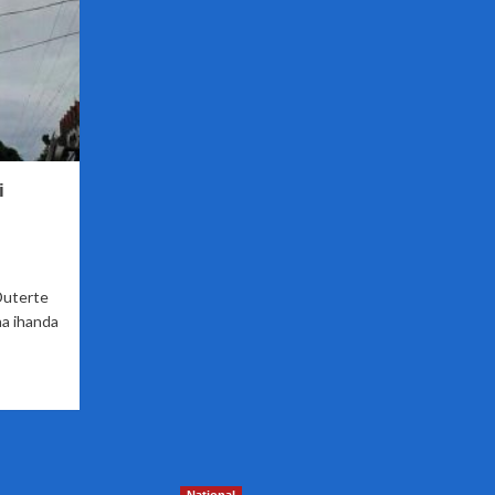
i
Duterte
a ihanda