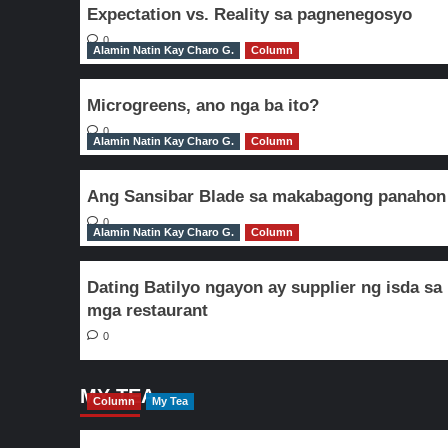
Expectation vs. Reality sa pagnenegosyo
0
Alamin Natin Kay Charo G.
Column
Microgreens, ano nga ba ito?
0
Alamin Natin Kay Charo G.
Column
Ang Sansibar Blade sa makabagong panahon
0
Alamin Natin Kay Charo G.
Column
Dating Batilyo ngayon ay supplier ng isda sa
mga restaurant
0
MY TEA
Column
My Tea