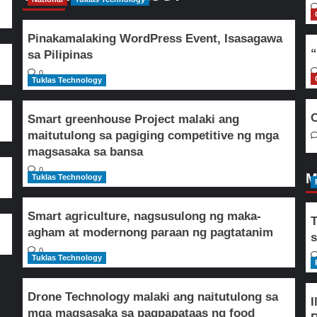
Pinakamalaking WordPress Event, Isasagawa
“
sa Pilipinas
0
Tuklas Technology
O
Smart greenhouse Project malaki ang
maitutulong sa pagiging competitive ng mga
magsasaka sa bansa
0
M
Tuklas Technology
Smart agriculture, nagsusulong ng maka-
T
agham at modernong paraan ng pagtatanim
s
0
Tuklas Technology
Drone Technology malaki ang naitutulong sa
I
mga magsasaka sa pagpapataas ng food