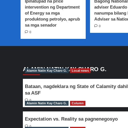
Ipinatupad na price
Bagong National
Pavilion
intervention ng Department
adviser Eduardo 
hotel,
of Energy sa mga
nanumpa bilang
idineklara
produktong petrolyo, aprub
nang
Adviser sa Natio
fire-
sa mga senador
0
out
0
….5
Patay,
24
sugatan
ALAMIN NATIN KAY CHARO G.
Alamin Natin Kay Charo G.
Local news
Bataan, nagdeklara ng State of Calamity dahi
sa ASF
0
Alamin Natin Kay Charo G.
Column
Expectation vs. Reality sa pagnenegosyo
0