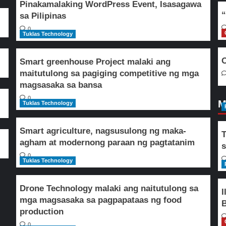
Pinakamalaking WordPress Event, Isasagawa
“
sa Pilipinas
0
Tuklas Technology
O
Smart greenhouse Project malaki ang
maitutulong sa pagiging competitive ng mga
magsasaka sa bansa
0
M
Tuklas Technology
Smart agriculture, nagsusulong ng maka-
T
agham at modernong paraan ng pagtatanim
s
0
Tuklas Technology
Drone Technology malaki ang naitutulong sa
I
mga magsasaka sa pagpapataas ng food
B
production
0