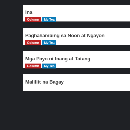
Ina
Column
My Tea
Paghahambing sa Noon at Ngayon
Column
My Tea
Mga Payo ni Inang at Tatang
Column
My Tea
Maliliit na Bagay