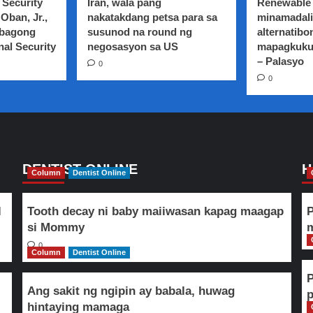
 Security
Iran, wala pang
Renewable 
Oban, Jr.,
nakatakdang petsa para sa
minamadali
 bagong
susunod na round ng
alternatibo
nal Security
negosasyon sa US
mapagkuku
– Palasyo
0
0
DENTIST ONLINE
H
Column
Dentist Online
l
Tooth decay ni baby maiiwasan kapag maagap
P
si Mommy
m
0
Column
Dentist Online
Ang sakit ng ngipin ay babala, huwag
hintaying mamaga