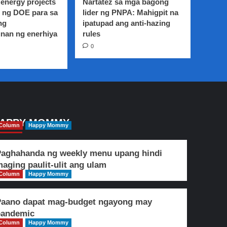
energy projects
Nartatez sa mga bagong
 ng DOE para sa
lider ng PNPA: Mahigpit na
ng
ipatupad ang anti-hazing
nan ng enerhiya
rules
0
APPY MOMMY
Column
Happy Mommy
aghahanda ng weekly menu upang hindi
aging paulit-ulit ang ulam
Column
Happy Mommy
Paano dapat mag-budget ngayong may
pandemic
Column
Happy Mommy