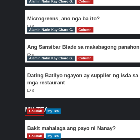
Alamin Natin Kay Charo G.
Column
Microgreens, ano nga ba ito?
0
Alamin Natin Kay Charo G.
Column
Ang Sansibar Blade sa makabagong panahon
0
Alamin Natin Kay Charo G.
Column
Dating Batilyo ngayon ay supplier ng isda sa
mga restaurant
0
MY TEA
Column
My Tea
Bakit mahalaga ang payo ni Nanay?
Column
My Tea