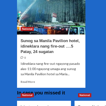
National
Sunog sa Manila Pavilion hotel,
idineklara nang fire-out ….5
Patay, 24 sugatan
0
Idineklara nang fire-out ngayong pasado
alas-11:00 ngayong umaga ang sunog
sa Manila Pavilion hotel sa Maria...
Read
Read More
more
about
In case you missed it
Sunog
National
National
sa
Manila