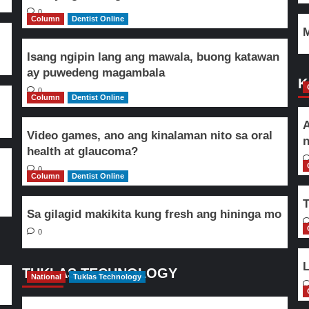
0
Column
Dentist Online
M
Isang ngipin lang ang mawala, buong katawan
ay puwedeng magambala
K
0
Column
Dentist Online
A
Video games, ano ang kinalaman nito sa oral
n
health at glaucoma?
0
Column
Dentist Online
T
Sa gilagid makikita kung fresh ang hininga mo
0
L
TUKLAS TECHNOLOGY
National
Tuklas Technology