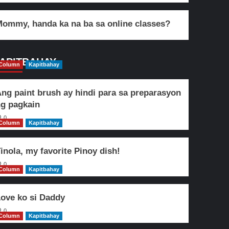
ommy, handa ka na ba sa online classes?
APITBAHAY
Column
Kapitbahay
ng paint brush ay hindi para sa preparasyon
g pagkain
0
Column
Kapitbahay
inola, my favorite Pinoy dish!
0
Column
Kapitbahay
ove ko si Daddy
0
Column
Kapitbahay