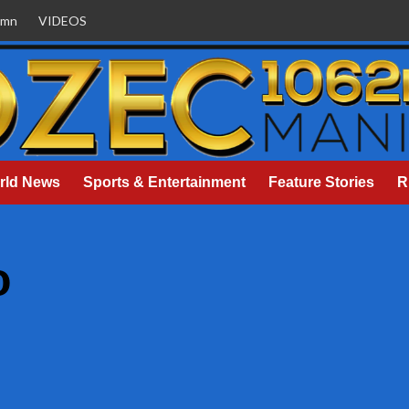
umn
VIDEOS
rld News
Sports & Entertainment
Feature Stories
R
o