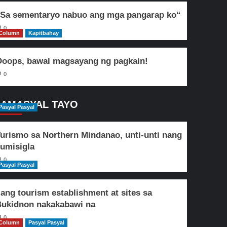
Sa sementaryo nabuo ang mga pangarap ko“
0
Column
Kapitbahay
oops, bawal magsayang ng pagkain!
0
AMASYAL TAYO
Pasyal Pasyal
urismo sa Northern Mindanao, unti-unti nang
umisigla
0
Pasyal Pasyal
lang tourism establishment at sites sa
ukidnon nakakabawi na
0
Column
Pasyal Pasyal