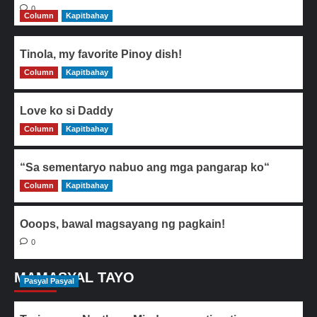
0
Column
Kapitbahay
Tinola, my favorite Pinoy dish!
Column
0
Kapitbahay
Love ko si Daddy
Column
0
Kapitbahay
“Sa sementaryo nabuo ang mga pangarap ko“
Column
0
Kapitbahay
Ooops, bawal magsayang ng pagkain!
0
MAMASYAL TAYO
Pasyal Pasyal