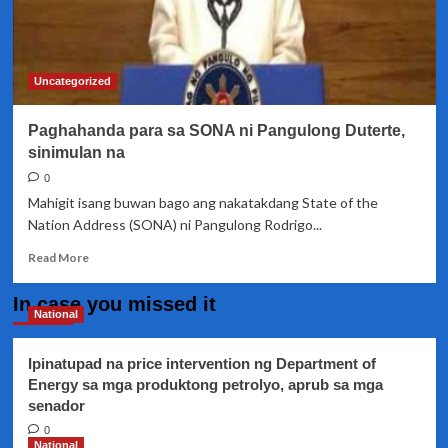
Uncategorized
Paghahanda para sa SONA ni Pangulong Duterte,
sinimulan na
0
Mahigit isang buwan bago ang nakatakdang State of the
Nation Address (SONA) ni Pangulong Rodrigo...
Read
Read More
more
about
In case you missed it
Paghahanda
National
para
sa
Ipinatupad na price intervention ng Department of
SONA
Energy sa mga produktong petrolyo, aprub sa mga
ni
senador
Pangulong
Duterte,
0
sinimulan
National