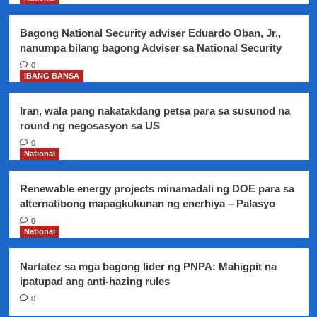
na
Bagong National Security adviser Eduardo Oban, Jr.,
nanumpa bilang bagong Adviser sa National Security
0
IBANG BANSA
Iran, wala pang nakatakdang petsa para sa susunod na
round ng negosasyon sa US
0
National
Renewable energy projects minamadali ng DOE para sa
alternatibong mapagkukunan ng enerhiya – Palasyo
0
National
Nartatez sa mga bagong lider ng PNPA: Mahigpit na
ipatupad ang anti-hazing rules
0