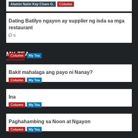
Alamin Natin Kay Charo G.
0
Column
Dating Batilyo ngayon ay supplier ng isda sa mga
restaurant
0
MY TEA
Column
My Tea
Bakit mahalaga ang payo ni Nanay?
Column
My Tea
Ina
Column
My Tea
Paghahambing sa Noon at Ngayon
Column
My Tea