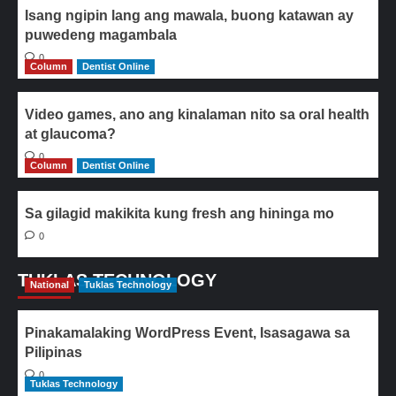
Isang ngipin lang ang mawala, buong katawan ay
puwedeng magambala
0
Column
Dentist Online
Video games, ano ang kinalaman nito sa oral health
at glaucoma?
0
Column
Dentist Online
Sa gilagid makikita kung fresh ang hininga mo
0
TUKLAS TECHNOLOGY
National
Tuklas Technology
Pinakamalaking WordPress Event, Isasagawa sa
Pilipinas
0
Tuklas Technology