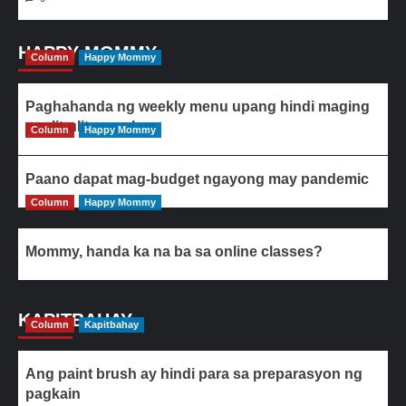
HAPPY MOMMY
Column
Happy Mommy
Paghahanda ng weekly menu upang hindi maging
paulit-ulit ang ulam
Column
Happy Mommy
Paano dapat mag-budget ngayong may pandemic
Column
Happy Mommy
Mommy, handa ka na ba sa online classes?
KAPITBAHAY
Column
Kapitbahay
Ang paint brush ay hindi para sa preparasyon ng
pagkain