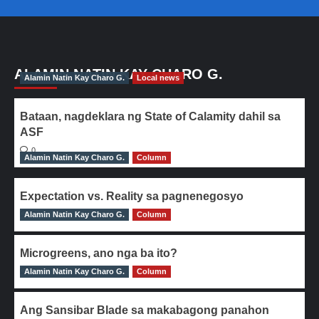
ALAMIN NATIN KAY CHARO G.
Alamin Natin Kay Charo G.
Local news
Bataan, nagdeklara ng State of Calamity dahil sa
ASF
0
Alamin Natin Kay Charo G.
Column
Expectation vs. Reality sa pagnenegosyo
Alamin Natin Kay Charo G.
0
Column
Microgreens, ano nga ba ito?
Alamin Natin Kay Charo G.
0
Column
Ang Sansibar Blade sa makabagong panahon