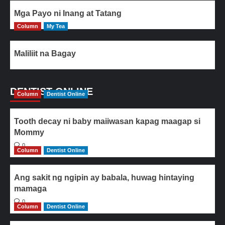
Mga Payo ni Inang at Tatang
Column
My Tea
Maliliit na Bagay
DENTIST ONLINE
Column
Dentist Online
Tooth decay ni baby maiiwasan kapag maagap si
Mommy
0
Column
Dentist Online
Ang sakit ng ngipin ay babala, huwag hintaying
mamaga
0
Column
Dentist Online