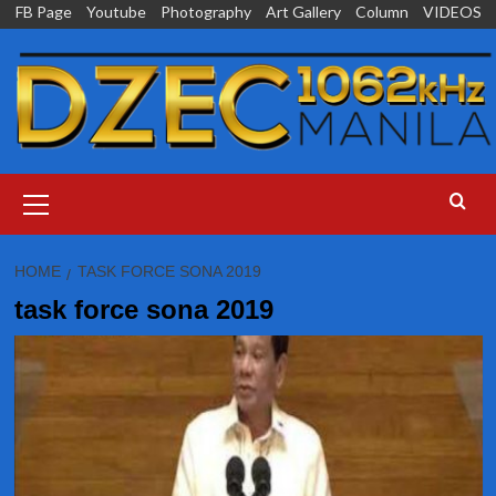
Skip
FB Page
Youtube
Photography
Art Gallery
Column
VIDEOS
to
content
Primary
Menu
HOME
TASK FORCE SONA 2019
task force sona 2019