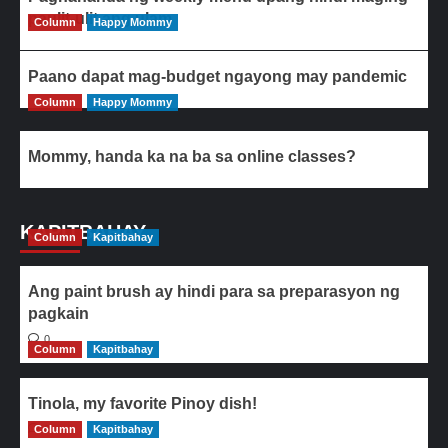
paulit-ulit ang ulam
Column
Happy Mommy
Paano dapat mag-budget ngayong may pandemic
Column
Happy Mommy
Mommy, handa ka na ba sa online classes?
KAPITBAHAY
Column
Kapitbahay
Ang paint brush ay hindi para sa preparasyon ng
pagkain
0
Column
Kapitbahay
Tinola, my favorite Pinoy dish!
Column
0
Kapitbahay