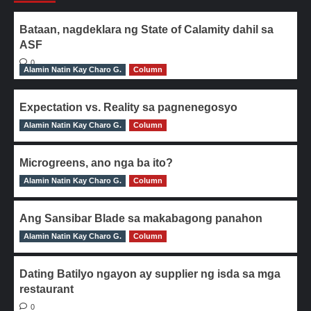
Bataan, nagdeklara ng State of Calamity dahil sa
ASF
0
Alamin Natin Kay Charo G.
Column
Expectation vs. Reality sa pagnenegosyo
Alamin Natin Kay Charo G.
0
Column
Microgreens, ano nga ba ito?
Alamin Natin Kay Charo G.
0
Column
Ang Sansibar Blade sa makabagong panahon
Alamin Natin Kay Charo G.
0
Column
Dating Batilyo ngayon ay supplier ng isda sa mga
restaurant
0