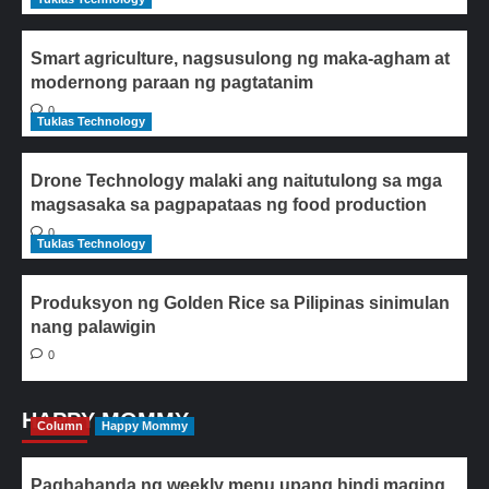
Smart agriculture, nagsusulong ng maka-agham at
modernong paraan ng pagtatanim
0
Tuklas Technology
Drone Technology malaki ang naitutulong sa mga
magsasaka sa pagpapataas ng food production
0
Tuklas Technology
Produksyon ng Golden Rice sa Pilipinas sinimulan
nang palawigin
0
HAPPY MOMMY
Column
Happy Mommy
Paghahanda ng weekly menu upang hindi maging