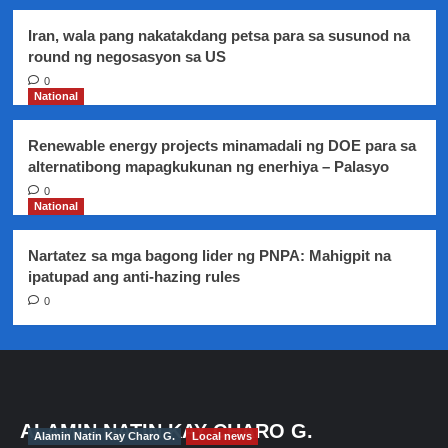
Iran, wala pang nakatakdang petsa para sa susunod na
round ng negosasyon sa US
0
National
Renewable energy projects minamadali ng DOE para sa
alternatibong mapagkukunan ng enerhiya – Palasyo
0
National
Nartatez sa mga bagong lider ng PNPA: Mahigpit na
ipatupad ang anti-hazing rules
0
ALAMIN NATIN KAY CHARO G.
Alamin Natin Kay Charo G.
Local news