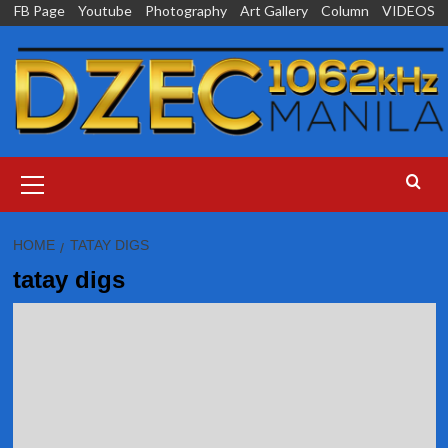
Skip
FB Page
Youtube
Photography
Art Gallery
Column
VIDEOS
to
content
Primary
Menu
HOME
TATAY DIGS
tatay digs