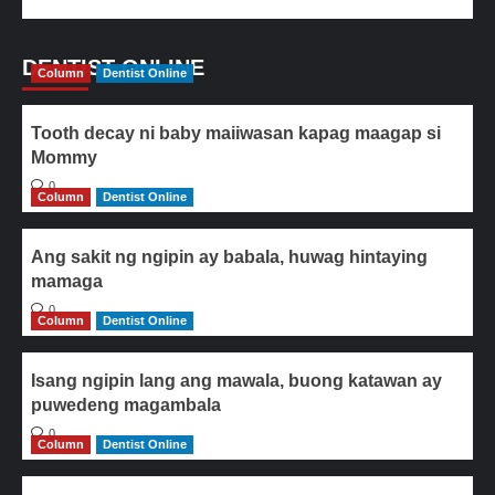
DENTIST ONLINE
Column
Dentist Online
Tooth decay ni baby maiiwasan kapag maagap si
Mommy
0
Column
Dentist Online
Ang sakit ng ngipin ay babala, huwag hintaying
mamaga
0
Column
Dentist Online
Isang ngipin lang ang mawala, buong katawan ay
puwedeng magambala
0
Column
Dentist Online