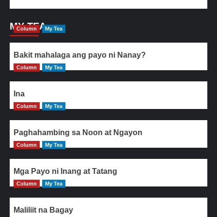
MY TEA
Column
My Tea
Bakit mahalaga ang payo ni Nanay?
Column
My Tea
Ina
Column
My Tea
Paghahambing sa Noon at Ngayon
Column
My Tea
Mga Payo ni Inang at Tatang
Column
My Tea
Maliliit na Bagay