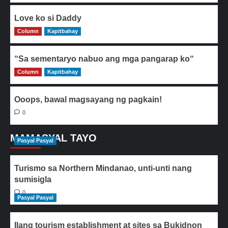
Love ko si Daddy
Column
0
Kapitbahay
“Sa sementaryo nabuo ang mga pangarap ko“
Column
0
Kapitbahay
Ooops, bawal magsayang ng pagkain!
0
MAMASYAL TAYO
Pasyal Pasyal
Turismo sa Northern Mindanao, unti-unti nang
sumisigla
0
Pasyal Pasyal
Ilang tourism establishment at sites sa Bukidnon