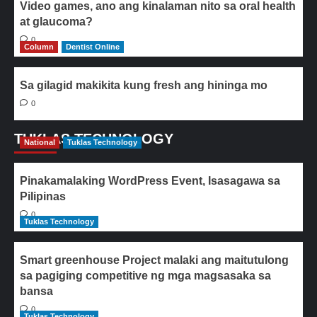
Video games, ano ang kinalaman nito sa oral health
at glaucoma?
0
Column
Dentist Online
Sa gilagid makikita kung fresh ang hininga mo
0
TUKLAS TECHNOLOGY
National
Tuklas Technology
Pinakamalaking WordPress Event, Isasagawa sa
Pilipinas
0
Tuklas Technology
Smart greenhouse Project malaki ang maitutulong
sa pagiging competitive ng mga magsasaka sa
bansa
0
Tuklas Technology