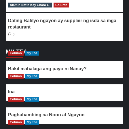
Alamin Natin Kay Charo G.
0
Column
Dating Batilyo ngayon ay supplier ng isda sa mga
restaurant
0
MY TEA
Column
My Tea
Bakit mahalaga ang payo ni Nanay?
Column
My Tea
Ina
Column
My Tea
Paghahambing sa Noon at Ngayon
Column
My Tea