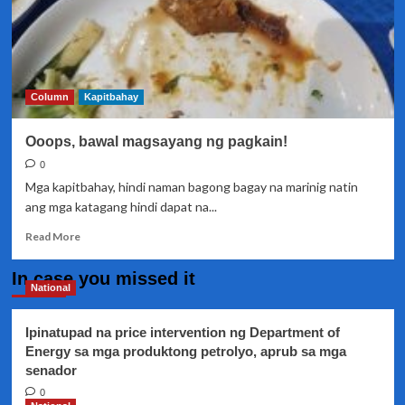
Column
Kapitbahay
Ooops, bawal magsayang ng pagkain!
0
Mga kapitbahay, hindi naman bagong bagay na marinig natin
ang mga katagang hindi dapat na...
Read
Read More
more
about
In case you missed it
Ooops,
National
bawal
magsayang
Ipinatupad na price intervention ng Department of
ng
Energy sa mga produktong petrolyo, aprub sa mga
pagkain!
senador
0