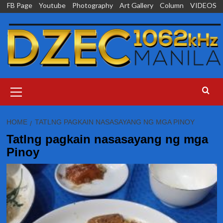
Skip
FB Page
Youtube
Photography
Art Gallery
Column
VIDEOS
to
content
Primary
Menu
HOME
TATLNG PAGKAIN NASASAYANG NG MGA PINOY
Tatlng pagkain nasasayang ng mga
Pinoy