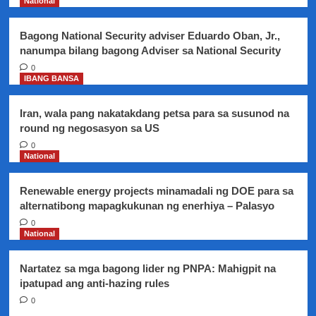
National
Bagong National Security adviser Eduardo Oban, Jr.,
nanumpa bilang bagong Adviser sa National Security
0
IBANG BANSA
Iran, wala pang nakatakdang petsa para sa susunod na
round ng negosasyon sa US
0
National
Renewable energy projects minamadali ng DOE para sa
alternatibong mapagkukunan ng enerhiya – Palasyo
0
National
Nartatez sa mga bagong lider ng PNPA: Mahigpit na
ipatupad ang anti-hazing rules
0