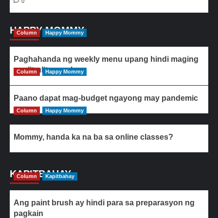
0
HAPPY MOMMY
Column
Happy Mommy
Paghahanda ng weekly menu upang hindi maging
paulit-ulit ang ulam
Column
Happy Mommy
Paano dapat mag-budget ngayong may pandemic
Column
Happy Mommy
Mommy, handa ka na ba sa online classes?
KAPITBAHAY
Column
Kapitbahay
Ang paint brush ay hindi para sa preparasyon ng
pagkain