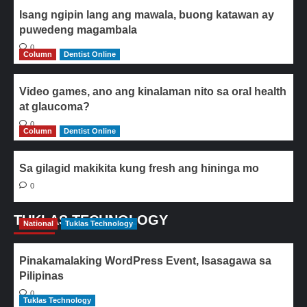
Isang ngipin lang ang mawala, buong katawan ay
puwedeng magambala
0
Column
Dentist Online
Video games, ano ang kinalaman nito sa oral health
at glaucoma?
0
Column
Dentist Online
Sa gilagid makikita kung fresh ang hininga mo
0
TUKLAS TECHNOLOGY
National
Tuklas Technology
Pinakamalaking WordPress Event, Isasagawa sa
Pilipinas
0
Tuklas Technology