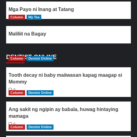
Mga Payo ni Inang at Tatang
Column
My Tea
Maliliit na Bagay
DENTIST ONLINE
Column
Dentist Online
Tooth decay ni baby maiiwasan kapag maagap si
Mommy
0
Column
Dentist Online
Ang sakit ng ngipin ay babala, huwag hintaying
mamaga
0
Column
Dentist Online