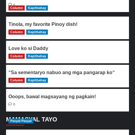
0
Column
Kapitbahay
Tinola, my favorite Pinoy dish!
Column
0
Kapitbahay
Love ko si Daddy
Column
0
Kapitbahay
“Sa sementaryo nabuo ang mga pangarap ko“
Column
0
Kapitbahay
Ooops, bawal magsayang ng pagkain!
0
MAMASYAL TAYO
Pasyal Pasyal