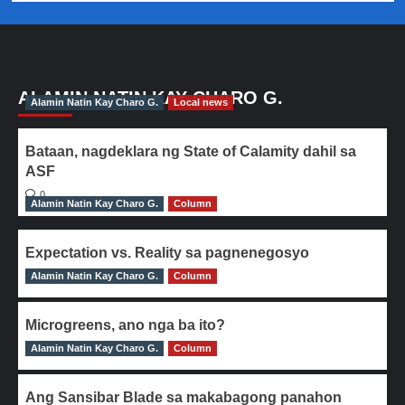
ALAMIN NATIN KAY CHARO G.
Alamin Natin Kay Charo G.
Local news
Bataan, nagdeklara ng State of Calamity dahil sa
ASF
0
Alamin Natin Kay Charo G.
Column
Expectation vs. Reality sa pagnenegosyo
Alamin Natin Kay Charo G.
0
Column
Microgreens, ano nga ba ito?
Alamin Natin Kay Charo G.
0
Column
Ang Sansibar Blade sa makabagong panahon