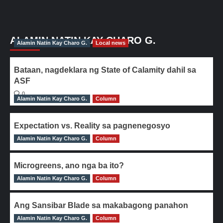
ALAMIN NATIN KAY CHARO G.
Alamin Natin Kay Charo G.
Local news
Bataan, nagdeklara ng State of Calamity dahil sa
ASF
0
Alamin Natin Kay Charo G.
Column
Expectation vs. Reality sa pagnenegosyo
Alamin Natin Kay Charo G.
0
Column
Microgreens, ano nga ba ito?
Alamin Natin Kay Charo G.
0
Column
Ang Sansibar Blade sa makabagong panahon
Alamin Natin Kay Charo G.
0
Column