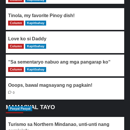
Tinola, my favorite Pinoy dish!
Column
0
Kapitbahay
Love ko si Daddy
Column
0
Kapitbahay
“Sa sementaryo nabuo ang mga pangarap ko“
Column
0
Kapitbahay
Ooops, bawal magsayang ng pagkain!
0
MAMASYAL TAYO
Pasyal Pasyal
Turismo sa Northern Mindanao, unti-unti nang