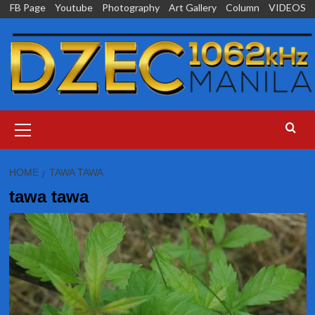
Skip
FB Page
Youtube
Photography
Art Gallery
Column
VIDEOS
to
content
Primary
Menu
HOME
TAWA TAWA
tawa tawa