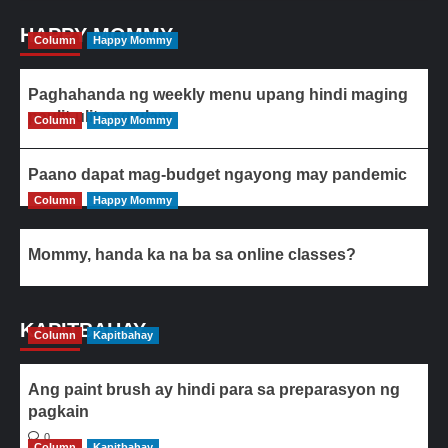
HAPPY MOMMY
Column
Happy Mommy
Paghahanda ng weekly menu upang hindi maging
paulit-ulit ang ulam
Column
Happy Mommy
Paano dapat mag-budget ngayong may pandemic
Column
Happy Mommy
Mommy, handa ka na ba sa online classes?
KAPITBAHAY
Column
Kapitbahay
Ang paint brush ay hindi para sa preparasyon ng
pagkain
0
Column
Kapitbahay