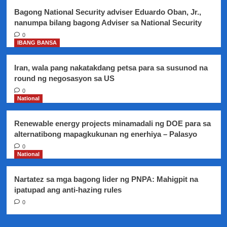
sa
Bagong National Security adviser Eduardo Oban, Jr.,
COVID-
nanumpa bilang bagong Adviser sa National Security
19
tuloy
0
IBANG BANSA
parin
-
DOST
Iran, wala pang nakatakdang petsa para sa susunod na
round ng negosasyon sa US
0
National
Renewable energy projects minamadali ng DOE para sa
alternatibong mapagkukunan ng enerhiya – Palasyo
0
National
Nartatez sa mga bagong lider ng PNPA: Mahigpit na
ipatupad ang anti-hazing rules
0