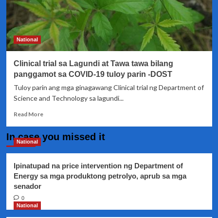
National
Clinical trial sa Lagundi at Tawa tawa bilang
panggamot sa COVID-19 tuloy parin -DOST
Tuloy parin ang mga ginagawang Clinical trial ng Department of
Science and Technology sa lagundi...
Read
Read More
more
about
In case you missed it
Clinical
National
trial
sa
Ipinatupad na price intervention ng Department of
Lagundi
Energy sa mga produktong petrolyo, aprub sa mga
at
senador
Tawa
tawa
0
bilang
National
panggamot