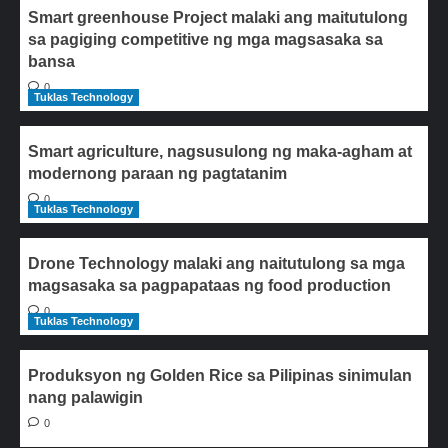
Smart greenhouse Project malaki ang maitutulong
sa pagiging competitive ng mga magsasaka sa
bansa
0
Tuklas Technology
Smart agriculture, nagsusulong ng maka-agham at
modernong paraan ng pagtatanim
0
Tuklas Technology
Drone Technology malaki ang naitutulong sa mga
magsasaka sa pagpapataas ng food production
0
Tuklas Technology
Produksyon ng Golden Rice sa Pilipinas sinimulan
nang palawigin
0