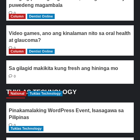
puwedeng magambala
0
Column
Dentist Online
Video games, ano ang kinalaman nito sa oral health
at glaucoma?
0
Column
Dentist Online
Sa gilagid makikita kung fresh ang hininga mo
0
TUKLAS TECHNOLOGY
National
Tuklas Technology
Pinakamalaking WordPress Event, Isasagawa sa
Pilipinas
0
Tuklas Technology