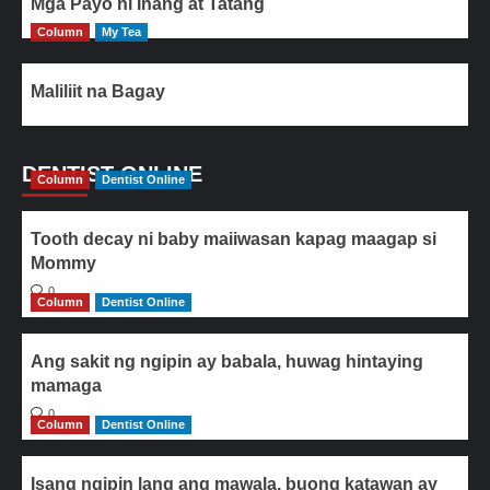
Mga Payo ni Inang at Tatang
Column
My Tea
Maliliit na Bagay
DENTIST ONLINE
Column
Dentist Online
Tooth decay ni baby maiiwasan kapag maagap si
Mommy
0
Column
Dentist Online
Ang sakit ng ngipin ay babala, huwag hintaying
mamaga
0
Column
Dentist Online
Isang ngipin lang ang mawala, buong katawan ay