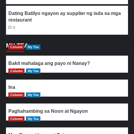
Dating Batilyo ngayon ay supplier ng isda sa mga
restaurant
0
MY TEA
Column
My Tea
Bakit mahalaga ang payo ni Nanay?
Column
My Tea
Ina
Column
My Tea
Paghahambing sa Noon at Ngayon
Column
My Tea