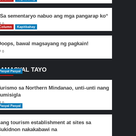
Sa sementaryo nabuo ang mga pangarap ko“
0
Column
Kapitbahay
oops, bawal magsayang ng pagkain!
0
AMASYAL TAYO
Pasyal Pasyal
urismo sa Northern Mindanao, unti-unti nang
umisigla
0
Pasyal Pasyal
lang tourism establishment at sites sa
ukidnon nakakabawi na