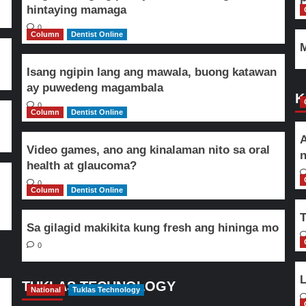
hintaying mamaga
0
Column
Dentist Online
M
Isang ngipin lang ang mawala, buong katawan
ay puwedeng magambala
K
0
Column
Dentist Online
A
Video games, ano ang kinalaman nito sa oral
n
health at glaucoma?
0
Column
Dentist Online
T
Sa gilagid makikita kung fresh ang hininga mo
0
L
TUKLAS TECHNOLOGY
National
Tuklas Technology