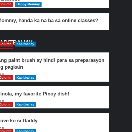
Column
Happy Mommy
ommy, handa ka na ba sa online classes?
APITBAHAY
Column
Kapitbahay
ng paint brush ay hindi para sa preparasyon
g pagkain
0
Column
Kapitbahay
inola, my favorite Pinoy dish!
0
Column
Kapitbahay
ove ko si Daddy
0
Column
Kapitbahay