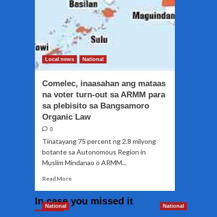
Local news
National
Comelec, inaasahan ang mataas
na voter turn-out sa ARMM para
sa plebisito sa Bangsamoro
Organic Law
0
Tinatayang 75 percent ng 2.8 milyong
botante sa Autonomous Region in
Muslim Mindanao o ARMM...
Read
Read More
more
about
In case you missed it
Comelec,
National
National
inaasahan