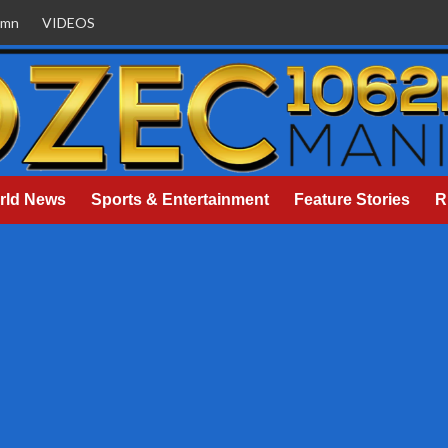
umn
VIDEOS
rld News
Sports & Entertainment
Feature Stories
R