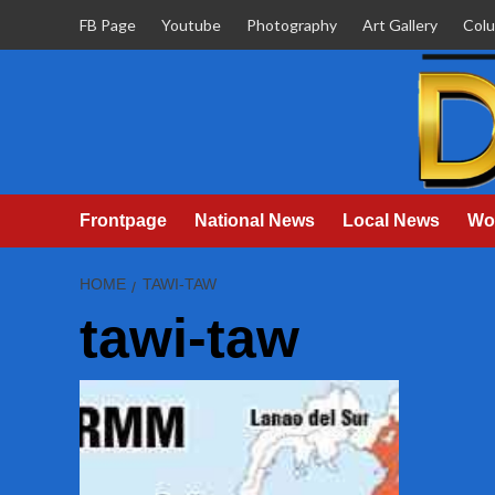
Skip
FB Page
Youtube
Photography
Art Gallery
Col
to
content
Frontpage
National News
Local News
Wo
HOME
TAWI-TAW
tawi-taw