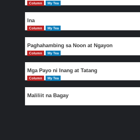
Column
My Tea
Ina
Column
My Tea
Paghahambing sa Noon at Ngayon
Column
My Tea
Mga Payo ni Inang at Tatang
Column
My Tea
Maliliit na Bagay