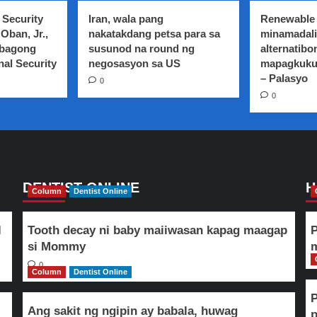
 Security
Iran, wala pang
Renewable 
Oban, Jr.,
nakatakdang petsa para sa
minamadali
 bagong
susunod na round ng
alternatibo
nal Security
negosasyon sa US
mapagkuku
– Palasyo
0
0
DENTIST ONLINE
H
Column
Dentist Online
l
Tooth decay ni baby maiiwasan kapag maagap
P
si Mommy
m
0
Column
Dentist Online
Ang sakit ng ngipin ay babala, huwag