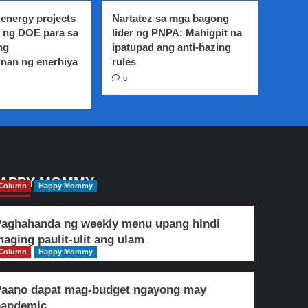
energy projects
Nartatez sa mga bagong
 ng DOE para sa
lider ng PNPA: Mahigpit na
ng
ipatupad ang anti-hazing
nan ng enerhiya
rules
0
APPY MOMMY
Column
Happy Mommy
aghahanda ng weekly menu upang hindi
aging paulit-ulit ang ulam
Column
Happy Mommy
Paano dapat mag-budget ngayong may
pandemic