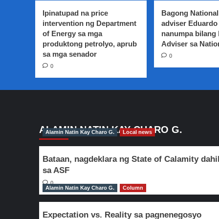
ang
Ipinatupad na price
Bagong National
mataas
intervention ng Department
adviser Eduardo 
na
of Energy sa mga
nanumpa bilang
voter
produktong petrolyo, aprub
turn-
Adviser sa Natio
out
sa mga senador
0
sa
0
ARMM
para
sa
plebisito
sa
Bangsamoro
Organic
ALAMIN NATIN KAY CHARO G.
Alamin Natin Kay Charo G.
Local news
Law
Bataan, nagdeklara ng State of Calamity dahi
sa ASF
0
Alamin Natin Kay Charo G.
Column
Expectation vs. Reality sa pagnenegosyo