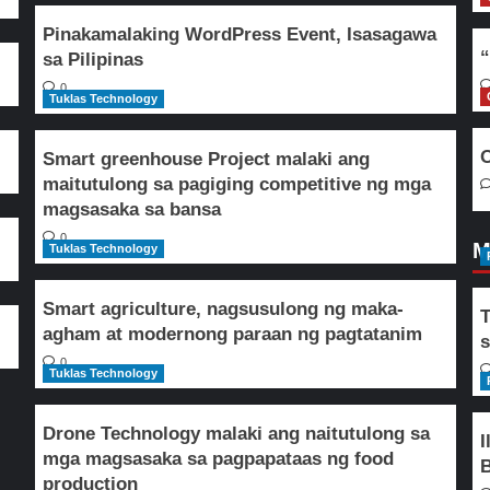
Pinakamalaking WordPress Event, Isasagawa
“
sa Pilipinas
0
Tuklas Technology
O
Smart greenhouse Project malaki ang
maitutulong sa pagiging competitive ng mga
magsasaka sa bansa
0
M
Tuklas Technology
Smart agriculture, nagsusulong ng maka-
T
agham at modernong paraan ng pagtatanim
s
0
Tuklas Technology
Drone Technology malaki ang naitutulong sa
I
mga magsasaka sa pagpapataas ng food
B
production