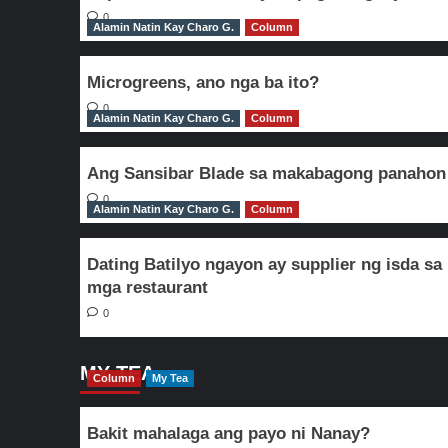
0
Alamin Natin Kay Charo G.
Column
Microgreens, ano nga ba ito?
0
Alamin Natin Kay Charo G.
Column
Ang Sansibar Blade sa makabagong panahon
0
Alamin Natin Kay Charo G.
Column
Dating Batilyo ngayon ay supplier ng isda sa
mga restaurant
0
MY TEA
Column
My Tea
Bakit mahalaga ang payo ni Nanay?