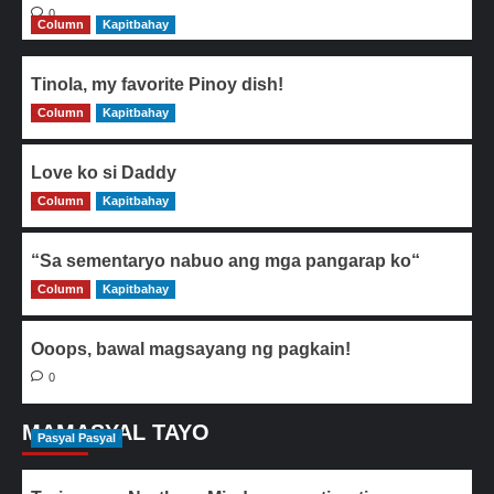
0
Column
Kapitbahay
Tinola, my favorite Pinoy dish!
Column
0
Kapitbahay
Love ko si Daddy
Column
0
Kapitbahay
“Sa sementaryo nabuo ang mga pangarap ko“
Column
0
Kapitbahay
Ooops, bawal magsayang ng pagkain!
0
MAMASYAL TAYO
Pasyal Pasyal