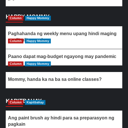
HAPPY MOMMY
Column
Happy Mommy
Paghahanda ng weekly menu upang hindi maging
paulit-ulit ang ulam
Column
Happy Mommy
Paano dapat mag-budget ngayong may pandemic
Column
Happy Mommy
Mommy, handa ka na ba sa online classes?
KAPITBAHAY
Column
Kapitbahay
Ang paint brush ay hindi para sa preparasyon ng
pagkain