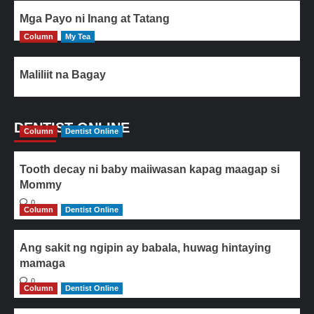
Mga Payo ni Inang at Tatang
Column
My Tea
Maliliit na Bagay
DENTIST ONLINE
Column
Dentist Online
Tooth decay ni baby maiiwasan kapag maagap si
Mommy
0
Column
Dentist Online
Ang sakit ng ngipin ay babala, huwag hintaying
mamaga
0
Column
Dentist Online