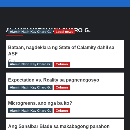
ALAMIN NATIN KAY CHARO G.
Alamin Natin Kay Charo G.
Local news
Bataan, nagdeklara ng State of Calamity dahil sa
ASF
0
Alamin Natin Kay Charo G.
Column
Expectation vs. Reality sa pagnenegosyo
Alamin Natin Kay Charo G.
0
Column
Microgreens, ano nga ba ito?
Alamin Natin Kay Charo G.
0
Column
Ang Sansibar Blade sa makabagong panahon