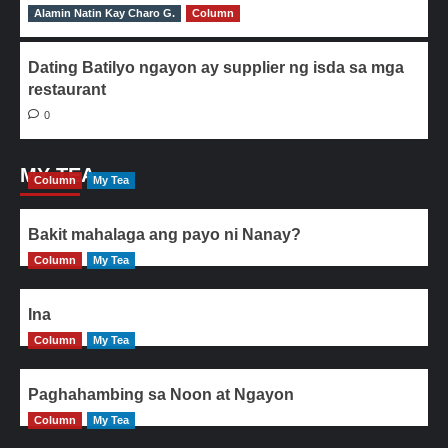
Alamin Natin Kay Charo G.
0
Column
Dating Batilyo ngayon ay supplier ng isda sa mga
restaurant
0
MY TEA
Column
My Tea
Bakit mahalaga ang payo ni Nanay?
Column
My Tea
Ina
Column
My Tea
Paghahambing sa Noon at Ngayon
Column
My Tea