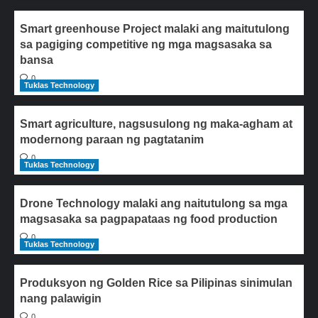
Smart greenhouse Project malaki ang maitutulong
sa pagiging competitive ng mga magsasaka sa
bansa
0
Tuklas Technology
Smart agriculture, nagsusulong ng maka-agham at
modernong paraan ng pagtatanim
0
Tuklas Technology
Drone Technology malaki ang naitutulong sa mga
magsasaka sa pagpapataas ng food production
0
Tuklas Technology
Produksyon ng Golden Rice sa Pilipinas sinimulan
nang palawigin
0