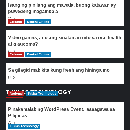
Isang ngipin lang ang mawala, buong katawan ay
puwedeng magambala
0
Column
Dentist Online
Video games, ano ang kinalaman nito sa oral health
at glaucoma?
0
Column
Dentist Online
Sa gilagid makikita kung fresh ang hininga mo
0
TUKLAS TECHNOLOGY
National
Tuklas Technology
Pinakamalaking WordPress Event, Isasagawa sa
Pilipinas
0
Tuklas Technology