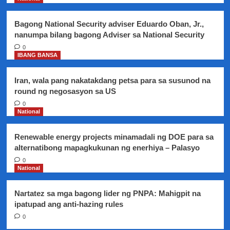
P4-
B,
Bagong National Security adviser Eduardo Oban, Jr.,
inihain
nanumpa bilang bagong Adviser sa National Security
ng
BIR
0
IBANG BANSA
sa
DOJ
Iran, wala pang nakatakdang petsa para sa susunod na
round ng negosasyon sa US
0
National
Renewable energy projects minamadali ng DOE para sa
alternatibong mapagkukunan ng enerhiya – Palasyo
0
National
Nartatez sa mga bagong lider ng PNPA: Mahigpit na
ipatupad ang anti-hazing rules
0