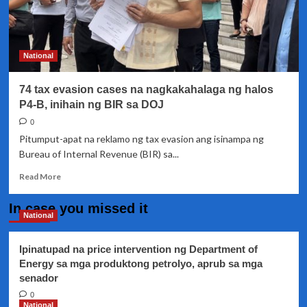
National
74 tax evasion cases na nagkakahalaga ng halos
P4-B, inihain ng BIR sa DOJ
0
Pitumput-apat na reklamo ng tax evasion ang isinampa ng
Bureau of Internal Revenue (BIR) sa...
Read
Read More
more
about
In case you missed it
74
National
tax
evasion
Ipinatupad na price intervention ng Department of
cases
Energy sa mga produktong petrolyo, aprub sa mga
na
senador
nagkakahalaga
ng
0
halos
National