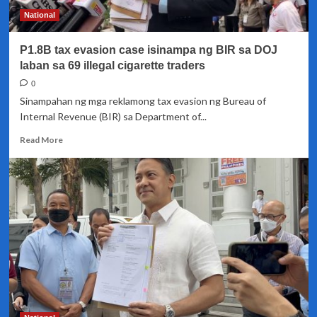
ng
National
tax
evasion
P1.8B tax evasion case isinampa ng BIR sa DOJ
complaint
sa
laban sa 69 illegal cigarette traders
DOJ
0
ng
Sinampahan ng mga reklamong tax evasion ng Bureau of
BIR
Internal Revenue (BIR) sa Department of...
Read
Read More
more
about
P1.8B
tax
evasion
case
isinampa
ng
BIR
sa
DOJ
laban
sa