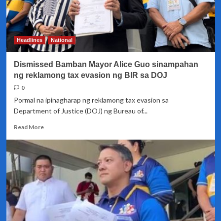
Headlines
National
Dismissed Bamban Mayor Alice Guo sinampahan
ng reklamong tax evasion ng BIR sa DOJ
0
Pormal na ipinagharap ng reklamong tax evasion sa
Department of Justice (DOJ) ng Bureau of...
Read
Read More
more
about
Dismissed
Bamban
Mayor
Alice
Guo
sinampahan
ng
reklamong