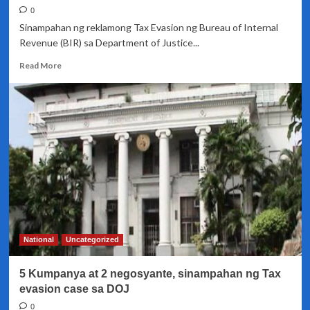
sa
0
DOJ
Sinampahan ng reklamong Tax Evasion ng Bureau of Internal
Revenue (BIR) sa Department of Justice...
Read
Read More
more
about
Corporate
secretary
ng
Kapa
Community
Ministry
International,
kinasuhan
ng
BIR
sa
National
Uncategorized
DOJ
ng
5 Kumpanya at 2 negosyante, sinampahan ng Tax
tax
evasion
evasion case sa DOJ
0