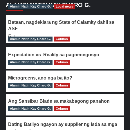
ALAMIN NATIN KAY CHARO G.
Alamin Natin Kay Charo G.
Local news
Bataan, nagdeklara ng State of Calamity dahil sa
ASF
0
Alamin Natin Kay Charo G.
Column
Expectation vs. Reality sa pagnenegosyo
Alamin Natin Kay Charo G.
0
Column
Microgreens, ano nga ba ito?
Alamin Natin Kay Charo G.
0
Column
Ang Sansibar Blade sa makabagong panahon
Alamin Natin Kay Charo G.
0
Column
Dating Batilyo ngayon ay supplier ng isda sa mga