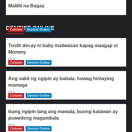
Maliliit na Bagay
DENTIST ONLINE
Column
Dentist Online
Tooth decay ni baby maiiwasan kapag maagap si
Mommy
0
Column
Dentist Online
Ang sakit ng ngipin ay babala, huwag hintaying
mamaga
0
Column
Dentist Online
Isang ngipin lang ang mawala, buong katawan ay
puwedeng magambala
0
Column
Dentist Online