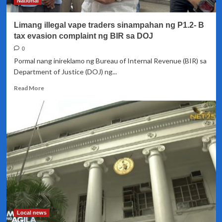
National
69
illegal
Limang illegal vape traders sinampahan ng P1.2- B
cigarette
traders
tax evasion complaint ng BIR sa DOJ
0
Pormal nang inireklamo ng Bureau of Internal Revenue (BIR) sa
Department of Justice (DOJ) ng...
Read
Read More
more
about
Limang
illegal
vape
traders
sinampahan
ng
P1.2-
B
tax
evasion
complaint
Local news
ng