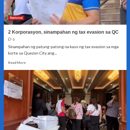
tax
evasion
ng
National
BIR
sa
2 Korporasyon, sinampahan ng tax evasion sa QC
DOJ
0
Sinampahan ng patung-patong na kaso ng tax evasion sa mga
korte sa Quezon City ang...
Read
Read More
more
about
2
Korporasyon,
sinampahan
ng
tax
evasion
sa
QC