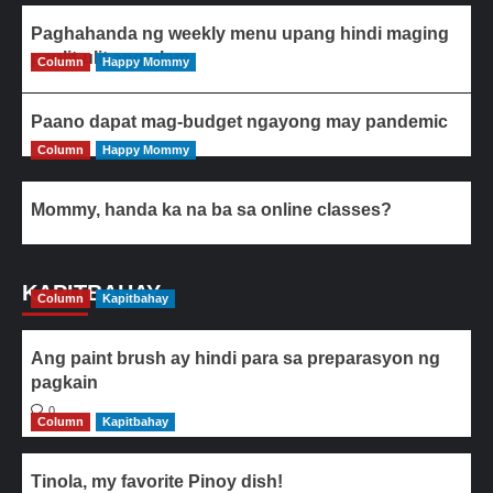
Paghahanda ng weekly menu upang hindi maging
paulit-ulit ang ulam
Column
Happy Mommy
Paano dapat mag-budget ngayong may pandemic
Column
Happy Mommy
Mommy, handa ka na ba sa online classes?
KAPITBAHAY
Column
Kapitbahay
Ang paint brush ay hindi para sa preparasyon ng
pagkain
0
Column
Kapitbahay
Tinola, my favorite Pinoy dish!