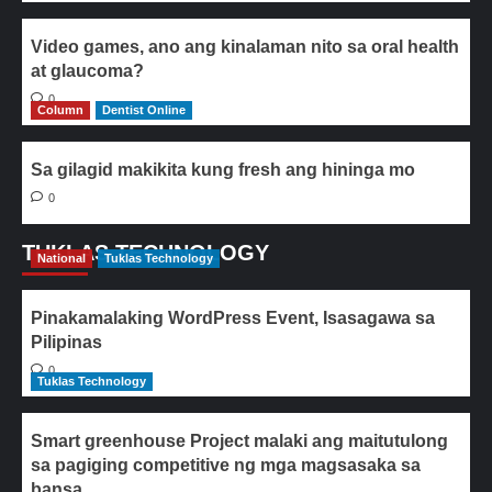
Video games, ano ang kinalaman nito sa oral health
at glaucoma?
0
Column
Dentist Online
Sa gilagid makikita kung fresh ang hininga mo
0
TUKLAS TECHNOLOGY
National
Tuklas Technology
Pinakamalaking WordPress Event, Isasagawa sa
Pilipinas
0
Tuklas Technology
Smart greenhouse Project malaki ang maitutulong
sa pagiging competitive ng mga magsasaka sa
bansa