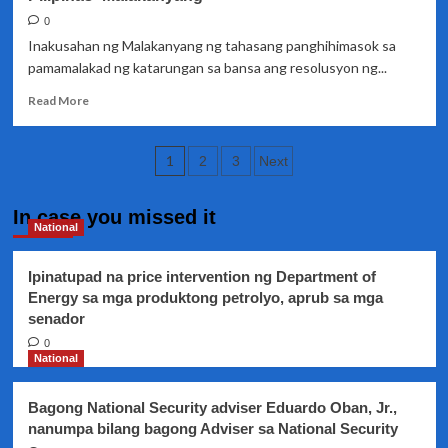
binayarang
0
buwis
Inakusahan ng Malakanyang ng tahasang panghihimasok sa
pamamalakad ng katarungan sa bansa ang resolusyon ng...
Read
Read More
more
about
Posts
Resolusyon
1
2
3
Next
ng
pagination
limang
US
In case you missed it
National
Senators
para
sa
Ipinatupad na price intervention ng Department of
kaso
Energy sa mga produktong petrolyo, aprub sa mga
nina
senador
Senadora
0
Leile
National
de
Lima,
Maria
Bagong National Security adviser Eduardo Oban, Jr.,
Ressa
nanumpa bilang bagong Adviser sa National Security
at