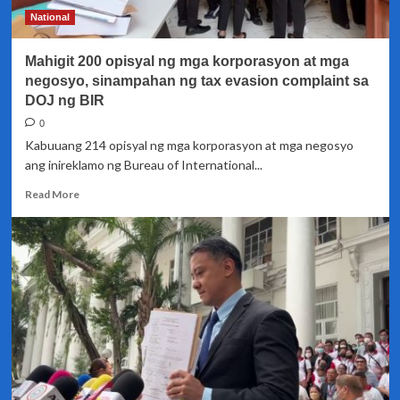
National
Mahigit 200 opisyal ng mga korporasyon at mga
negosyo, sinampahan ng tax evasion complaint sa
DOJ ng BIR
0
Kabuuang 214 opisyal ng mga korporasyon at mga negosyo
ang inireklamo ng Bureau of International...
Read
Read More
more
about
Mahigit
200
opisyal
ng
mga
korporasyon
at
mga
negosyo,
sinampahan