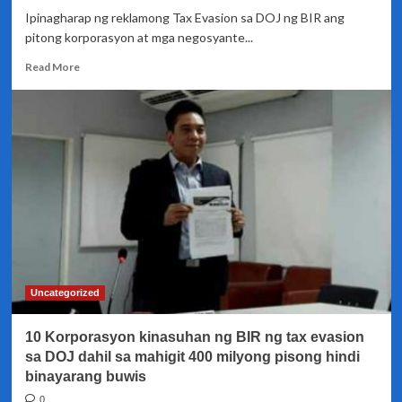
Ipinagharap ng reklamong Tax Evasion sa DOJ ng BIR ang
pitong korporasyon at mga negosyante...
Read
Read More
more
about
5
Kumpanya
at
2
negosyante,
sinampahan
ng
Tax
evasion
case
sa
Uncategorized
DOJ
10 Korporasyon kinasuhan ng BIR ng tax evasion
sa DOJ dahil sa mahigit 400 milyong pisong hindi
binayarang buwis
0