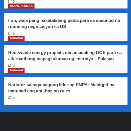
0
isyu
IBANG BANSA
ng
EJK,
tahasang
Iran, wala pang nakatakdang petsa para sa susunod na
pakikialam
round ng negosasyon sa US
sa
0
kalayaan
National
ng
Pilipinas-
Renewable energy projects minamadali ng DOE para sa
Malakanyang
alternatibong mapagkukunan ng enerhiya – Palasyo
0
National
Nartatez sa mga bagong lider ng PNPA: Mahigpit na
ipatupad ang anti-hazing rules
0