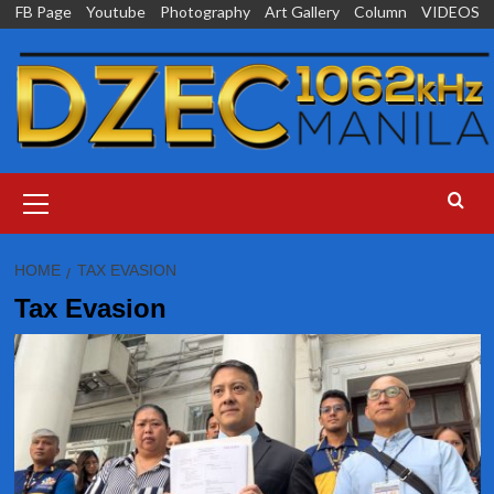
Skip
FB Page
Youtube
Photography
Art Gallery
Column
VIDEOS
to
content
Primary
Menu
HOME
TAX EVASION
Tax Evasion