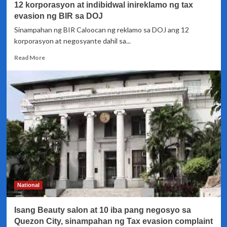
12 korporasyon at indibidwal inireklamo ng tax
complaint
sa
evasion ng BIR sa DOJ
DOJ
Sinampahan ng BIR Caloocan ng reklamo sa DOJ ang 12
korporasyon at negosyante dahil sa...
Read
Read More
more
about
12
korporasyon
at
indibidwal
inireklamo
ng
tax
evasion
ng
BIR
sa
National
DOJ
Isang Beauty salon at 10 iba pang negosyo sa
Quezon City, sinampahan ng Tax evasion complaint