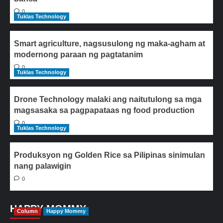
0
Tuklas Technology
Smart agriculture, nagsusulong ng maka-agham at
modernong paraan ng pagtatanim
0
Tuklas Technology
Drone Technology malaki ang naitutulong sa mga
magsasaka sa pagpapataas ng food production
0
Tuklas Technology
Produksyon ng Golden Rice sa Pilipinas sinimulan
nang palawigin
0
HAPPY MOMMY
Column
Happy Mommy