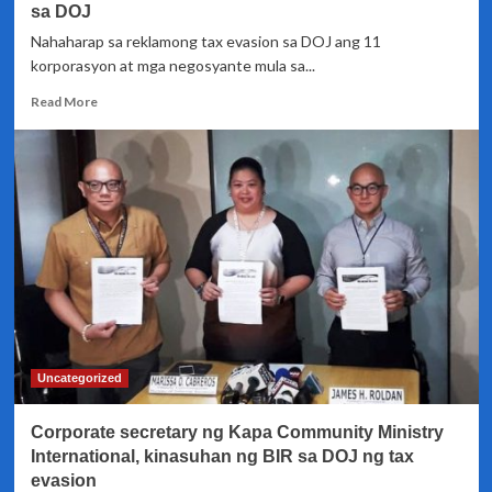
sa DOJ
Nahaharap sa reklamong tax evasion sa DOJ ang 11
korporasyon at mga negosyante mula sa...
Read
Read More
more
about
Isang
Beauty
salon
at
10
iba
pang
negosyo
sa
Quezon
City,
Uncategorized
sinampahan
ng
Corporate secretary ng Kapa Community Ministry
Tax
evasion
International, kinasuhan ng BIR sa DOJ ng tax
complaint
evasion