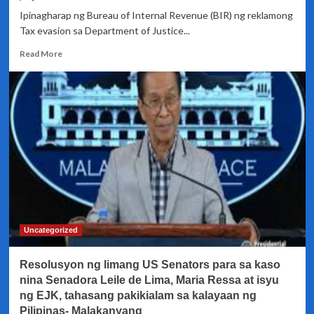
Ipinagharap ng Bureau of Internal Revenue (BIR) ng reklamong
Tax evasion sa Department of Justice...
Read
Read More
more
about
10
Korporasyon
kinasuhan
ng
BIR
ng
tax
evasion
sa
DOJ
dahil
Uncategorized
sa
mahigit
Resolusyon ng limang US Senators para sa kaso
400
milyong
nina Senadora Leile de Lima, Maria Ressa at isyu
pisong
ng EJK, tahasang pakikialam sa kalayaan ng
hindi
Pilipinas- Malakanyang