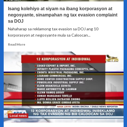
BIR
Isang kolehiyo at siyam na ibang korporasyon at
sa
DOJ
negosyante, sinampahan ng tax evasion complaint
sa DOJ
Nahaharap sa reklamong tax evasion sa DOJ ang 10
korporasyon at negosyante mula sa Caloocan...
Read
Read More
more
about
Isang
kolehiyo
at
siyam
na
ibang
korporasyon
at
negosyante,
sinampahan
ng
Local news
tax
evasion