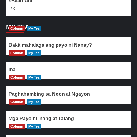
restaurant
0
MY TEA
Column
My Tea
Bakit mahalaga ang payo ni Nanay?
Column
My Tea
Ina
Column
My Tea
Paghahambing sa Noon at Ngayon
Column
My Tea
Mga Payo ni Inang at Tatang
Column
My Tea