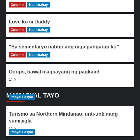
Column
0
Kapitbahay
Love ko si Daddy
Column
0
Kapitbahay
“Sa sementaryo nabuo ang mga pangarap ko“
Column
0
Kapitbahay
Ooops, bawal magsayang ng pagkain!
0
MAMASYAL TAYO
Pasyal Pasyal
Turismo sa Northern Mindanao, unti-unti nang
sumisigla
0
Pasyal Pasyal