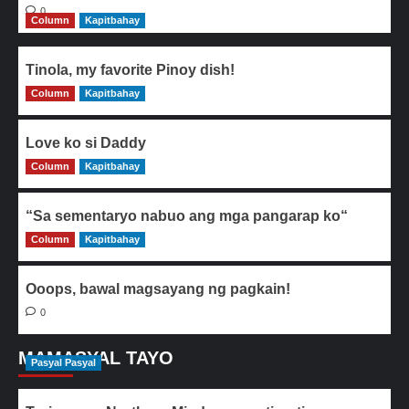
0
Column
Kapitbahay
Tinola, my favorite Pinoy dish!
Column
0
Kapitbahay
Love ko si Daddy
Column
0
Kapitbahay
“Sa sementaryo nabuo ang mga pangarap ko“
Column
0
Kapitbahay
Ooops, bawal magsayang ng pagkain!
0
MAMASYAL TAYO
Pasyal Pasyal