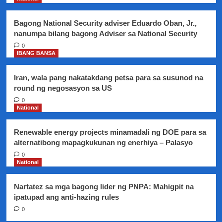
mabigyan
ng
Bagong National Security adviser Eduardo Oban, Jr.,
incentives
nanumpa bilang bagong Adviser sa National Security
0
IBANG BANSA
Iran, wala pang nakatakdang petsa para sa susunod na
round ng negosasyon sa US
0
National
Renewable energy projects minamadali ng DOE para sa
alternatibong mapagkukunan ng enerhiya – Palasyo
0
National
Nartatez sa mga bagong lider ng PNPA: Mahigpit na
ipatupad ang anti-hazing rules
0