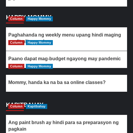
HAPPY MOMMY
Column
Happy Mommy
Paghahanda ng weekly menu upang hindi maging
paulit-ulit ang ulam
Column
Happy Mommy
Paano dapat mag-budget ngayong may pandemic
Column
Happy Mommy
Mommy, handa ka na ba sa online classes?
KAPITBAHAY
Column
Kapitbahay
Ang paint brush ay hindi para sa preparasyon ng
pagkain