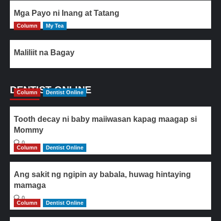
Mga Payo ni Inang at Tatang
Column
My Tea
Maliliit na Bagay
DENTIST ONLINE
Column
Dentist Online
Tooth decay ni baby maiiwasan kapag maagap si
Mommy
0
Column
Dentist Online
Ang sakit ng ngipin ay babala, huwag hintaying
mamaga
0
Column
Dentist Online