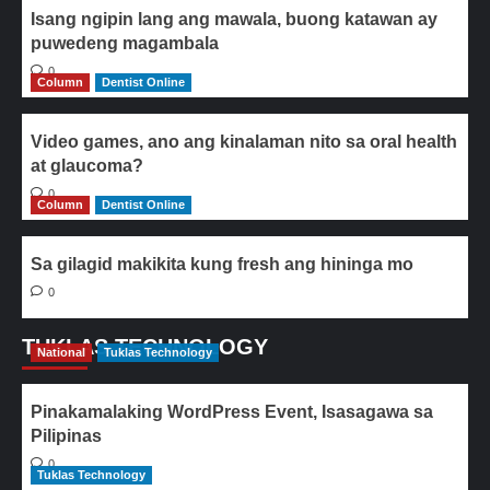
Isang ngipin lang ang mawala, buong katawan ay
puwedeng magambala
0
Column
Dentist Online
Video games, ano ang kinalaman nito sa oral health
at glaucoma?
0
Column
Dentist Online
Sa gilagid makikita kung fresh ang hininga mo
0
TUKLAS TECHNOLOGY
National
Tuklas Technology
Pinakamalaking WordPress Event, Isasagawa sa
Pilipinas
0
Tuklas Technology