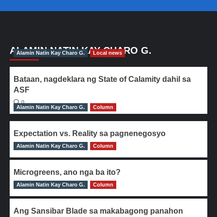
ALAMIN NATIN KAY CHARO G.
Alamin Natin Kay Charo G.
Local news
Bataan, nagdeklara ng State of Calamity dahil sa
ASF
0
Alamin Natin Kay Charo G.
Column
Expectation vs. Reality sa pagnenegosyo
Alamin Natin Kay Charo G.
0
Column
Microgreens, ano nga ba ito?
Alamin Natin Kay Charo G.
0
Column
Ang Sansibar Blade sa makabagong panahon