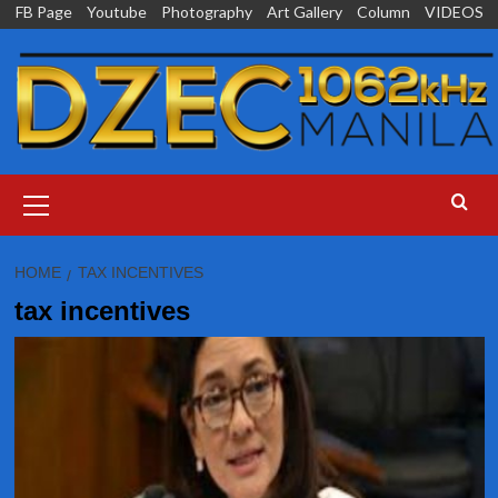
Skip
FB Page
Youtube
Photography
Art Gallery
Column
VIDEOS
to
content
Primary
Menu
HOME
TAX INCENTIVES
tax incentives