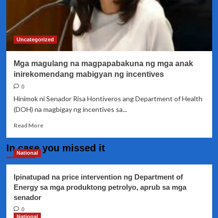
Uncategorized
Mga magulang na magpapabakuna ng mga anak
inirekomendang mabigyan ng incentives
0
Hinimok ni Senador Risa Hontiveros ang Department of Health
(DOH) na magbigay ng incentives sa...
Read
Read More
more
about
In case you missed it
Mga
National
magulang
na
Ipinatupad na price intervention ng Department of
magpapabakuna
Energy sa mga produktong petrolyo, aprub sa mga
ng
senador
mga
anak
0
inirekomendang
National