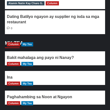
Alamin Natin Kay Charo G.
0
Column
Dating Batilyo ngayon ay supplier ng isda sa mga
restaurant
0
MY TEA
Column
My Tea
Bakit mahalaga ang payo ni Nanay?
Column
My Tea
Ina
Column
My Tea
Paghahambing sa Noon at Ngayon
Column
My Tea