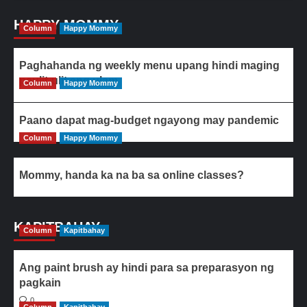
HAPPY MOMMY
Column
Happy Mommy
Paghahanda ng weekly menu upang hindi maging
paulit-ulit ang ulam
Column
Happy Mommy
Paano dapat mag-budget ngayong may pandemic
Column
Happy Mommy
Mommy, handa ka na ba sa online classes?
KAPITBAHAY
Column
Kapitbahay
Ang paint brush ay hindi para sa preparasyon ng
pagkain
0