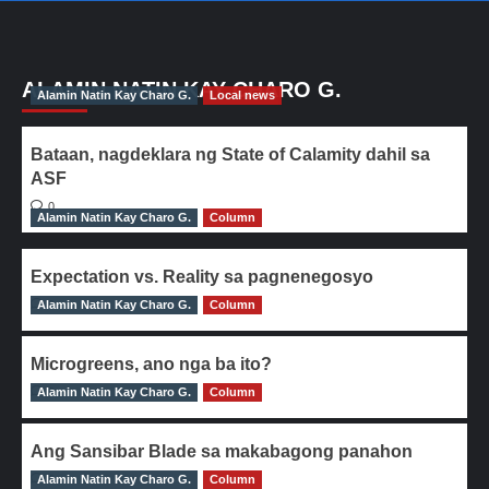
ALAMIN NATIN KAY CHARO G.
Alamin Natin Kay Charo G.
Local news
Bataan, nagdeklara ng State of Calamity dahil sa
ASF
0
Alamin Natin Kay Charo G.
Column
Expectation vs. Reality sa pagnenegosyo
Alamin Natin Kay Charo G.
0
Column
Microgreens, ano nga ba ito?
Alamin Natin Kay Charo G.
0
Column
Ang Sansibar Blade sa makabagong panahon
Alamin Natin Kay Charo G.
0
Column