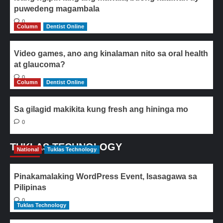
puwedeng magambala
0
Column
Dentist Online
Video games, ano ang kinalaman nito sa oral health
at glaucoma?
0
Column
Dentist Online
Sa gilagid makikita kung fresh ang hininga mo
0
TUKLAS TECHNOLOGY
National
Tuklas Technology
Pinakamalaking WordPress Event, Isasagawa sa
Pilipinas
0
Tuklas Technology