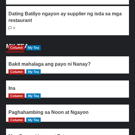
Dating Batilyo ngayon ay supplier ng isda sa mga
restaurant
0
MY TEA
Column
My Tea
Bakit mahalaga ang payo ni Nanay?
Column
My Tea
Ina
Column
My Tea
Paghahambing sa Noon at Ngayon
Column
My Tea