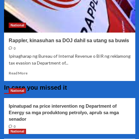
National
Rappler, kinasuhan sa DOJ dahil sa utang sa buwis
0
Ipinagharap ng Bureau of Internal Revenue o BIR ng reklamong
tax evasion sa Department of...
Read
Read More
more
about
In case you missed it
Rappler,
National
kinasuhan
sa
Ipinatupad na price intervention ng Department of
DOJ
Energy sa mga produktong petrolyo, aprub sa mga
dahil
senador
sa
utang
0
sa
National
buwis