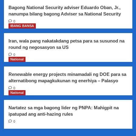
Bagong National Security adviser Eduardo Oban, Jr.,
nanumpa bilang bagong Adviser sa National Security
0
IBANG BANSA
Iran, wala pang nakatakdang petsa para sa susunod na
round ng negosasyon sa US
0
National
Renewable energy projects minamadali ng DOE para sa
alternatibong mapagkukunan ng enerhiya – Palasyo
0
National
Nartatez sa mga bagong lider ng PNPA: Mahigpit na
ipatupad ang anti-hazing rules
0