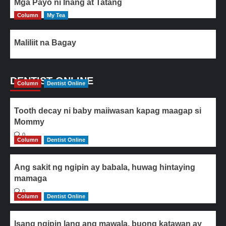
Mga Payo ni Inang at Tatang
Column
My Tea
Maliliit na Bagay
DENTIST ONLINE
Column
Dentist Online
Tooth decay ni baby maiiwasan kapag maagap si
Mommy
0
Column
Dentist Online
Ang sakit ng ngipin ay babala, huwag hintaying
mamaga
0
Column
Dentist Online
Isang ngipin lang ang mawala, buong katawan ay