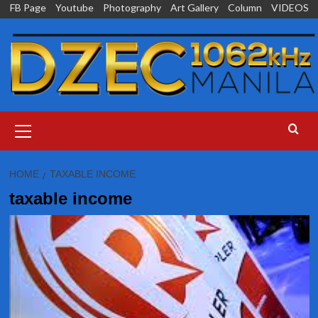
Skip
FB Page
Youtube
Photography
Art Gallery
Column
VIDEOS
to
content
Primary
Menu
HOME
TAXABLE INCOME
taxable income