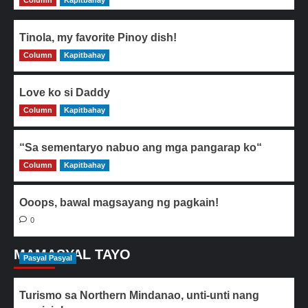
Column
Kapitbahay
Tinola, my favorite Pinoy dish!
Column
0
Kapitbahay
Love ko si Daddy
Column
0
Kapitbahay
“Sa sementaryo nabuo ang mga pangarap ko“
Column
0
Kapitbahay
Ooops, bawal magsayang ng pagkain!
0
MAMASYAL TAYO
Pasyal Pasyal
Turismo sa Northern Mindanao, unti-unti nang