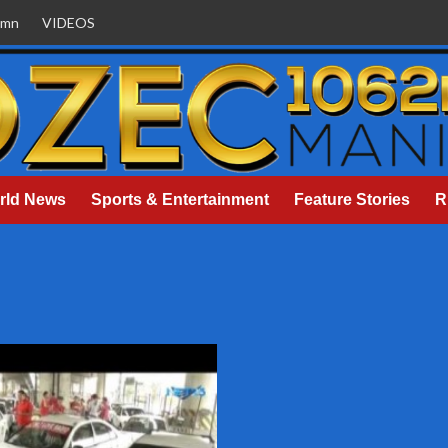
umn
VIDEOS
rld News
Sports & Entertainment
Feature Stories
R