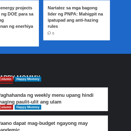
energy projects
Nartatez sa mga bagong
 ng DOE para sa
lider ng PNPA: Mahigpit na
ng
ipatupad ang anti-hazing
nan ng enerhiya
rules
0
APPY MOMMY
Column
Happy Mommy
aghahanda ng weekly menu upang hindi
aging paulit-ulit ang ulam
Column
Happy Mommy
Paano dapat mag-budget ngayong may
pandemic