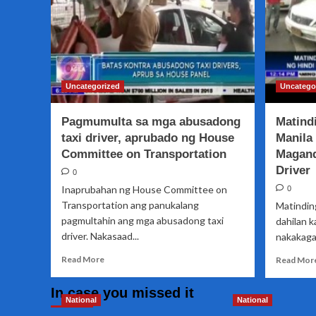
Uncategorized
Uncatego
Pagmumulta sa mga abusadong
Matind
taxi driver, aprubado ng House
Manila
Committee on Transportation
Magand
Driver
0
Inaprubahan ng House Committee on
0
Transportation ang panukalang
Matindin
pagmultahin ang mga abusadong taxi
dahilan k
driver. Nakasaad...
nakakaga
Read
Read More
Read Mor
more
about
In case you missed it
Pagmumulta
National
National
sa