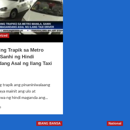
rized
ing Trapik sa Metro
 Sanhi ng Hindi
ang Asal ng Ilang Taxi
g trapik ang pinaniniwalaang
aya mainit ang ulo at
wa ng hindi maganda ang...
Read
e
more
about
Matinding
IBANG BANSA
National
Trapik