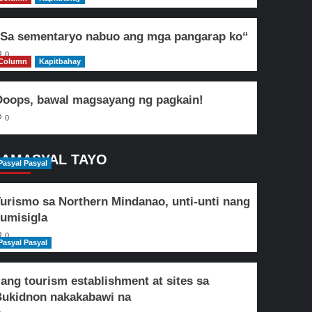
Sa sementaryo nabuo ang mga pangarap ko“
0
Column
Kapitbahay
oops, bawal magsayang ng pagkain!
0
AMASYAL TAYO
Pasyal Pasyal
urismo sa Northern Mindanao, unti-unti nang
umisigla
0
Pasyal Pasyal
lang tourism establishment at sites sa
ukidnon nakakabawi na