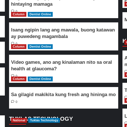
hintaying mamaga
0
Column
Dentist Online
M
Isang ngipin lang ang mawala, buong katawan
ay puwedeng magambala
K
0
Column
Dentist Online
A
Video games, ano ang kinalaman nito sa oral
n
health at glaucoma?
0
Column
Dentist Online
T
Sa gilagid makikita kung fresh ang hininga mo
0
L
TUKLAS TECHNOLOGY
National
Tuklas Technology