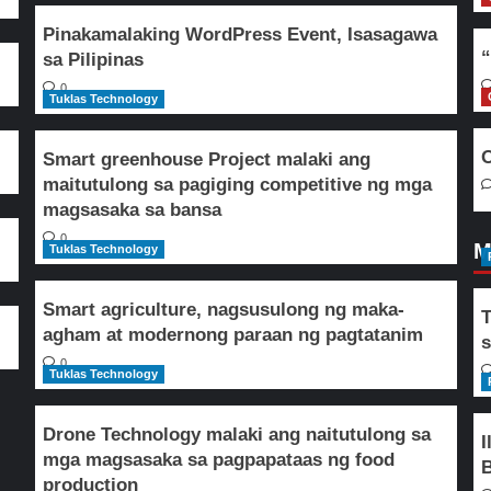
Pinakamalaking WordPress Event, Isasagawa
“
sa Pilipinas
0
Tuklas Technology
O
Smart greenhouse Project malaki ang
maitutulong sa pagiging competitive ng mga
magsasaka sa bansa
0
M
Tuklas Technology
Smart agriculture, nagsusulong ng maka-
T
agham at modernong paraan ng pagtatanim
s
0
Tuklas Technology
Drone Technology malaki ang naitutulong sa
I
mga magsasaka sa pagpapataas ng food
B
production