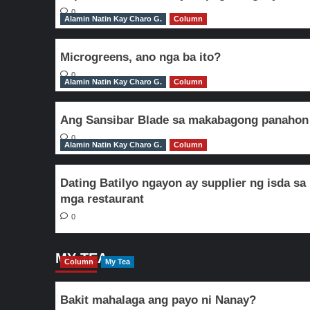
0
Alamin Natin Kay Charo G.
Column
Microgreens, ano nga ba ito?
0
Alamin Natin Kay Charo G.
Column
Ang Sansibar Blade sa makabagong panahon
0
Alamin Natin Kay Charo G.
Column
Dating Batilyo ngayon ay supplier ng isda sa
mga restaurant
0
MY TEA
Column
My Tea
Bakit mahalaga ang payo ni Nanay?