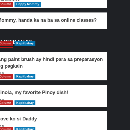
Column
Happy Mommy
ommy, handa ka na ba sa online classes?
APITBAHAY
Column
Kapitbahay
ng paint brush ay hindi para sa preparasyon
g pagkain
0
Column
Kapitbahay
inola, my favorite Pinoy dish!
0
Column
Kapitbahay
ove ko si Daddy
0
Column
Kapitbahay