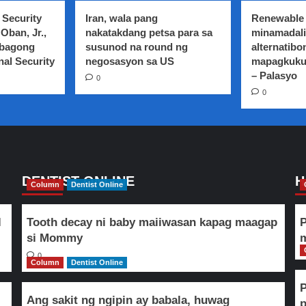
sa
 Security
Iran, wala pang
Renewable 
Metro
Oban, Jr.,
nakatakdang petsa para sa
minamadali
Manila
 bagong
susunod na round ng
alternatibo
Sanhi
nal Security
ng
negosasyon sa US
mapagkuku
Hindi
– Palasyo
0
Magandang
0
Asal
ng
Ilang
Taxi
Driver
DENTIST ONLINE
H
Column
Dentist Online
l
Tooth decay ni baby maiiwasan kapag maagap
P
si Mommy
m
0
Column
Dentist Online
Ang sakit ng ngipin ay babala, huwag