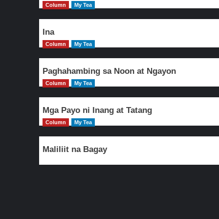
Column
My Tea
Ina
Column
My Tea
Paghahambing sa Noon at Ngayon
Column
My Tea
Mga Payo ni Inang at Tatang
Column
My Tea
Maliliit na Bagay