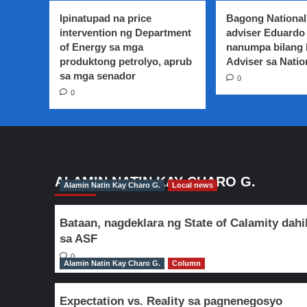
mga
Ipinatupad na price
Bagong National
abusadong
intervention ng Department
adviser Eduardo 
taxi
of Energy sa mga
nanumpa bilang
driver,
aprubado
produktong petrolyo, aprub
Adviser sa Natio
ng
sa mga senador
0
House
0
Committee
on
Transportation
ALAMIN NATIN KAY CHARO G.
Alamin Natin Kay Charo G.
Local news
Bataan, nagdeklara ng State of Calamity dahi
sa ASF
0
Alamin Natin Kay Charo G.
Column
Expectation vs. Reality sa pagnenegosyo