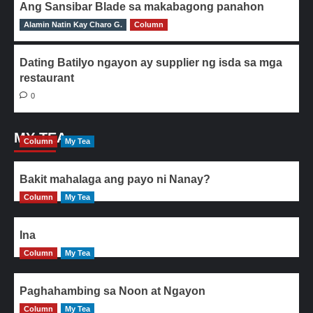
Ang Sansibar Blade sa makabagong panahon
Alamin Natin Kay Charo G.
0
Column
Dating Batilyo ngayon ay supplier ng isda sa mga
restaurant
0
MY TEA
Column
My Tea
Bakit mahalaga ang payo ni Nanay?
Column
My Tea
Ina
Column
My Tea
Paghahambing sa Noon at Ngayon
Column
My Tea