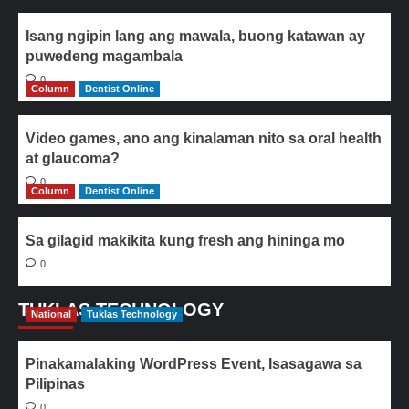
Isang ngipin lang ang mawala, buong katawan ay
puwedeng magambala
0
Column
Dentist Online
Video games, ano ang kinalaman nito sa oral health
at glaucoma?
0
Column
Dentist Online
Sa gilagid makikita kung fresh ang hininga mo
0
TUKLAS TECHNOLOGY
National
Tuklas Technology
Pinakamalaking WordPress Event, Isasagawa sa
Pilipinas
0