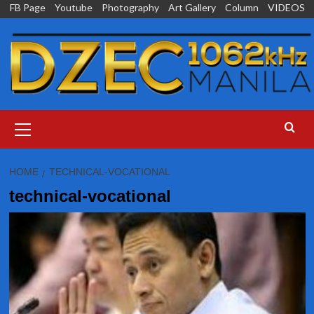
Skip
FB Page
Youtube
Photography
Art Gallery
Column
VIDEOS
to
content
Primary
Menu
HOME
TECHNICAL-VOCATIONAL
technical-vocational