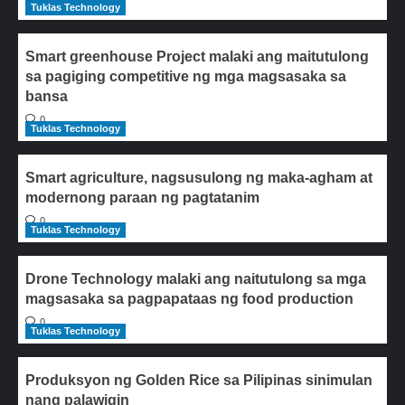
Tuklas Technology
Smart greenhouse Project malaki ang maitutulong
sa pagiging competitive ng mga magsasaka sa
bansa
0
Tuklas Technology
Smart agriculture, nagsusulong ng maka-agham at
modernong paraan ng pagtatanim
0
Tuklas Technology
Drone Technology malaki ang naitutulong sa mga
magsasaka sa pagpapataas ng food production
0
Tuklas Technology
Produksyon ng Golden Rice sa Pilipinas sinimulan
nang palawigin