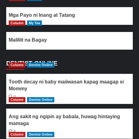
Mga Payo ni Inang at Tatang
Column
My Tea
Maliliit na Bagay
DENTIST ONLINE
Column
Dentist Online
Tooth decay ni baby maiiwasan kapag maagap si
Mommy
0
Column
Dentist Online
Ang sakit ng ngipin ay babala, huwag hintaying
mamaga
0
Column
Dentist Online