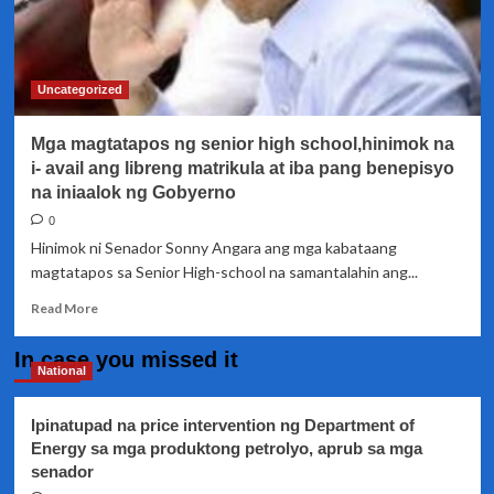
Uncategorized
Mga magtatapos ng senior high school,hinimok na
i- avail ang libreng matrikula at iba pang benepisyo
na iniaalok ng Gobyerno
0
Hinimok ni Senador Sonny Angara ang mga kabataang
magtatapos sa Senior High-school na samantalahin ang...
Read
Read More
more
about
In case you missed it
Mga
National
magtatapos
ng
Ipinatupad na price intervention ng Department of
senior
Energy sa mga produktong petrolyo, aprub sa mga
high
senador
school,hinimok
na