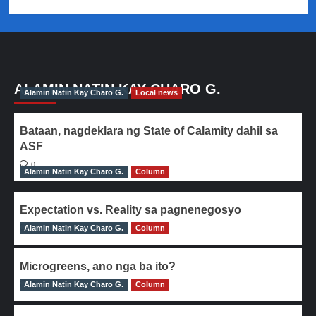
ALAMIN NATIN KAY CHARO G.
Alamin Natin Kay Charo G.
Local news
Bataan, nagdeklara ng State of Calamity dahil sa
ASF
0
Alamin Natin Kay Charo G.
Column
Expectation vs. Reality sa pagnenegosyo
Alamin Natin Kay Charo G.
0
Column
Microgreens, ano nga ba ito?
Alamin Natin Kay Charo G.
0
Column