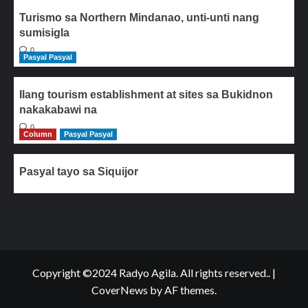
Turismo sa Northern Mindanao, unti-unti nang
sumisigla
0
Pasyal Pasyal
Ilang tourism establishment at sites sa Bukidnon
nakakabawi na
0
Column
Pasyal Pasyal
Pasyal tayo sa Siquijor
Copyright ©2024 Radyo Agila. All rights reserved..
|
CoverNews
by AF themes.