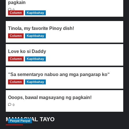
pagkain
0
Column
Kapitbahay
Tinola, my favorite Pinoy dish!
Column
0
Kapitbahay
Love ko si Daddy
Column
0
Kapitbahay
“Sa sementaryo nabuo ang mga pangarap ko“
Column
0
Kapitbahay
Ooops, bawal magsayang ng pagkain!
0
MAMASYAL TAYO
Pasyal Pasyal