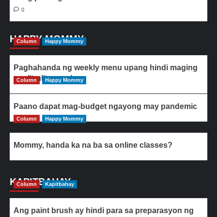
0
HAPPY MOMMY
Column
Happy Mommy
Paghahanda ng weekly menu upang hindi maging
paulit-ulit ang ulam
Column
Happy Mommy
Paano dapat mag-budget ngayong may pandemic
Column
Happy Mommy
Mommy, handa ka na ba sa online classes?
KAPITBAHAY
Column
Kapitbahay
Ang paint brush ay hindi para sa preparasyon ng