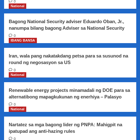
0
i-
National
avail
ang
Bagong National Security adviser Eduardo Oban, Jr.,
libreng
nanumpa bilang bagong Adviser sa National Security
matrikula
at
0
IBANG BANSA
iba
pang
benepisyo
Iran, wala pang nakatakdang petsa para sa susunod na
na
round ng negosasyon sa US
iniaalok
0
ng
National
Gobyerno
Renewable energy projects minamadali ng DOE para sa
alternatibong mapagkukunan ng enerhiya – Palasyo
0
National
Nartatez sa mga bagong lider ng PNPA: Mahigpit na
ipatupad ang anti-hazing rules
0