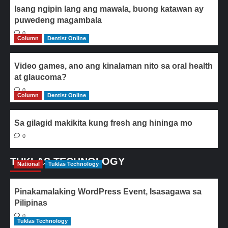
Isang ngipin lang ang mawala, buong katawan ay
puwedeng magambala
0
Column
Dentist Online
Video games, ano ang kinalaman nito sa oral health
at glaucoma?
0
Column
Dentist Online
Sa gilagid makikita kung fresh ang hininga mo
0
TUKLAS TECHNOLOGY
National
Tuklas Technology
Pinakamalaking WordPress Event, Isasagawa sa
Pilipinas
0
Tuklas Technology