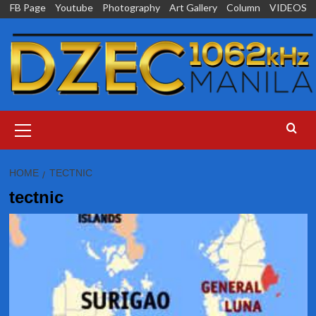
Skip
FB Page
Youtube
Photography
Art Gallery
Column
VIDEOS
to
content
Primary
Menu
HOME
TECTNIC
tectnic