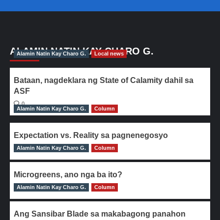
ALAMIN NATIN KAY CHARO G.
Alamin Natin Kay Charo G.
Local news
Bataan, nagdeklara ng State of Calamity dahil sa
ASF
0
Alamin Natin Kay Charo G.
Column
Expectation vs. Reality sa pagnenegosyo
Alamin Natin Kay Charo G.
0
Column
Microgreens, ano nga ba ito?
Alamin Natin Kay Charo G.
0
Column
Ang Sansibar Blade sa makabagong panahon