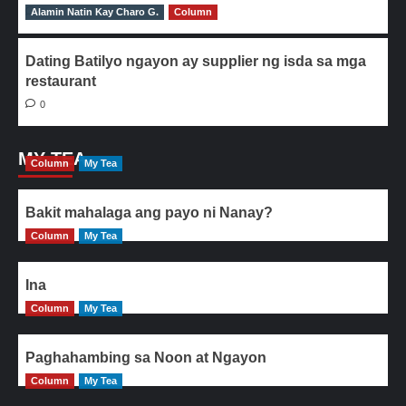
Alamin Natin Kay Charo G.
0
Column
Dating Batilyo ngayon ay supplier ng isda sa mga
restaurant
0
MY TEA
Column
My Tea
Bakit mahalaga ang payo ni Nanay?
Column
My Tea
Ina
Column
My Tea
Paghahambing sa Noon at Ngayon
Column
My Tea