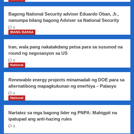
4.0
na
Bagong National Security adviser Eduardo Oban, Jr.,
lindol
nanumpa bilang bagong Adviser sa National Security
0
IBANG BANSA
Iran, wala pang nakatakdang petsa para sa susunod na
round ng negosasyon sa US
0
National
Renewable energy projects minamadali ng DOE para sa
alternatibong mapagkukunan ng enerhiya – Palasyo
0
National
Nartatez sa mga bagong lider ng PNPA: Mahigpit na
ipatupad ang anti-hazing rules
0