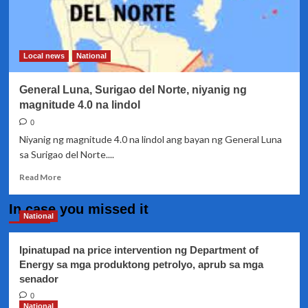
Local news
National
General Luna, Surigao del Norte, niyanig ng
magnitude 4.0 na lindol
0
Niyanig ng magnitude 4.0 na lindol ang bayan ng General Luna
sa Surigao del Norte....
Read
Read More
more
about
In case you missed it
General
National
Luna,
Surigao
Ipinatupad na price intervention ng Department of
del
Energy sa mga produktong petrolyo, aprub sa mga
Norte,
senador
niyanig
ng
0
magnitude
National