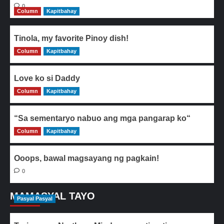
0
Column
Kapitbahay
Tinola, my favorite Pinoy dish!
Column
0
Kapitbahay
Love ko si Daddy
Column
0
Kapitbahay
“Sa sementaryo nabuo ang mga pangarap ko“
Column
0
Kapitbahay
Ooops, bawal magsayang ng pagkain!
0
MAMASYAL TAYO
Pasyal Pasyal