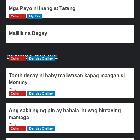
Mga Payo ni Inang at Tatang
Column
My Tea
Maliliit na Bagay
DENTIST ONLINE
Column
Dentist Online
Tooth decay ni baby maiiwasan kapag maagap si
Mommy
0
Column
Dentist Online
Ang sakit ng ngipin ay babala, huwag hintaying
mamaga
0
Column
Dentist Online