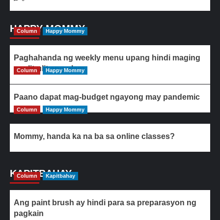
HAPPY MOMMY
Column
Happy Mommy
Paghahanda ng weekly menu upang hindi maging
paulit-ulit ang ulam
Column
Happy Mommy
Paano dapat mag-budget ngayong may pandemic
Column
Happy Mommy
Mommy, handa ka na ba sa online classes?
KAPITBAHAY
Column
Kapitbahay
Ang paint brush ay hindi para sa preparasyon ng
pagkain