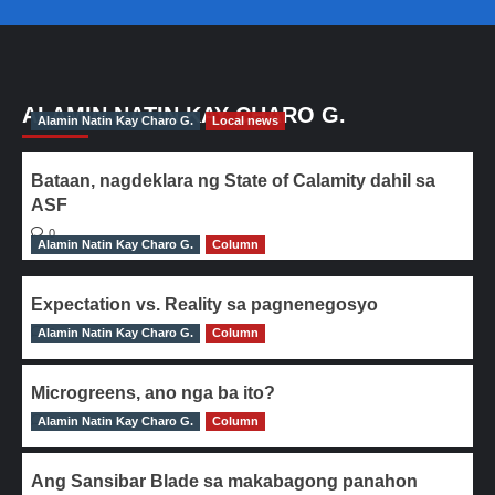
ALAMIN NATIN KAY CHARO G.
Alamin Natin Kay Charo G.
Local news
Bataan, nagdeklara ng State of Calamity dahil sa
ASF
0
Alamin Natin Kay Charo G.
Column
Expectation vs. Reality sa pagnenegosyo
Alamin Natin Kay Charo G.
0
Column
Microgreens, ano nga ba ito?
Alamin Natin Kay Charo G.
0
Column
Ang Sansibar Blade sa makabagong panahon