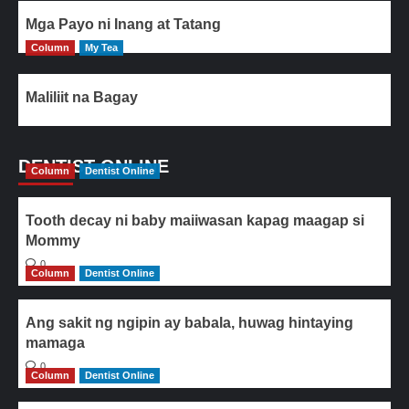
Mga Payo ni Inang at Tatang
Column
My Tea
Maliliit na Bagay
DENTIST ONLINE
Column
Dentist Online
Tooth decay ni baby maiiwasan kapag maagap si
Mommy
0
Column
Dentist Online
Ang sakit ng ngipin ay babala, huwag hintaying
mamaga
0
Column
Dentist Online