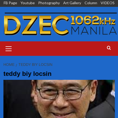
Skip
FB Page
Youtube
Photography
Art Gallery
Column
VIDEOS
to
content
Primary
Menu
HOME
TEDDY BIY LOCSIN
teddy biy locsin