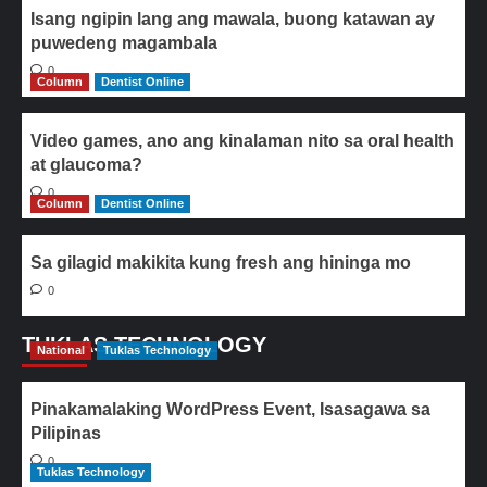
Isang ngipin lang ang mawala, buong katawan ay
puwedeng magambala
0
Column
Dentist Online
Video games, ano ang kinalaman nito sa oral health
at glaucoma?
0
Column
Dentist Online
Sa gilagid makikita kung fresh ang hininga mo
0
TUKLAS TECHNOLOGY
National
Tuklas Technology
Pinakamalaking WordPress Event, Isasagawa sa
Pilipinas
0
Tuklas Technology