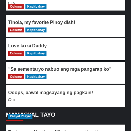
0
Column
Kapitbahay
Tinola, my favorite Pinoy dish!
Column
0
Kapitbahay
Love ko si Daddy
Column
0
Kapitbahay
“Sa sementaryo nabuo ang mga pangarap ko“
Column
0
Kapitbahay
Ooops, bawal magsayang ng pagkain!
0
MAMASYAL TAYO
Pasyal Pasyal