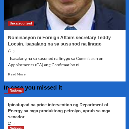
Uncategorized
Nominasyon ni Foreign Affairs secretary Teddy
Locsin, isasalang na sa susunod na linggo
0
Isasalang na sa susunod na linggo sa Commission on
Appointments (CA) ang Confirmation ni...
Read
Read More
more
about
In case you missed it
Nominasyon
National
ni
Foreign
Ipinatupad na price intervention ng Department of
Affairs
Energy sa mga produktong petrolyo, aprub sa mga
secretary
senador
Teddy
Locsin,
0
isasalang
National