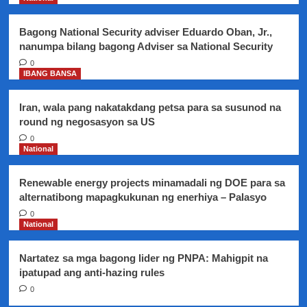
na
sa
Bagong National Security adviser Eduardo Oban, Jr.,
susunod
nanumpa bilang bagong Adviser sa National Security
na
linggo
0
IBANG BANSA
Iran, wala pang nakatakdang petsa para sa susunod na
round ng negosasyon sa US
0
National
Renewable energy projects minamadali ng DOE para sa
alternatibong mapagkukunan ng enerhiya – Palasyo
0
National
Nartatez sa mga bagong lider ng PNPA: Mahigpit na
ipatupad ang anti-hazing rules
0