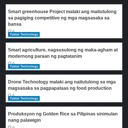
Smart greenhouse Project malaki ang maitutulong
sa pagiging competitive ng mga magsasaka sa
bansa
0
Tuklas Technology
Smart agriculture, nagsusulong ng maka-agham at
modernong paraan ng pagtatanim
0
Tuklas Technology
Drone Technology malaki ang naitutulong sa mga
magsasaka sa pagpapataas ng food production
0
Tuklas Technology
Produksyon ng Golden Rice sa Pilipinas sinimulan
nang palawigin
0