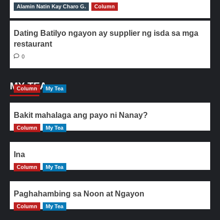
Alamin Natin Kay Charo G.
0
Column
Dating Batilyo ngayon ay supplier ng isda sa mga
restaurant
0
MY TEA
Column
My Tea
Bakit mahalaga ang payo ni Nanay?
Column
My Tea
Ina
Column
My Tea
Paghahambing sa Noon at Ngayon
Column
My Tea