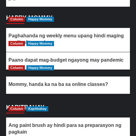
HAPPY MOMMY
Column
Happy Mommy
Paghahanda ng weekly menu upang hindi maging
paulit-ulit ang ulam
Column
Happy Mommy
Paano dapat mag-budget ngayong may pandemic
Column
Happy Mommy
Mommy, handa ka na ba sa online classes?
KAPITBAHAY
Column
Kapitbahay
Ang paint brush ay hindi para sa preparasyon ng
pagkain