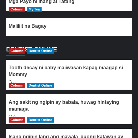
Mga Payo ni Inang at Tatang
Column
My Tea
Maliliit na Bagay
DENTIST ONLINE
Column
Dentist Online
Tooth decay ni baby maiiwasan kapag maagap si
Mommy
0
Column
Dentist Online
Ang sakit ng ngipin ay babala, huwag hintaying
mamaga
0
Column
Dentist Online
Isang ngipin lang ang mawala, buong katawan ay