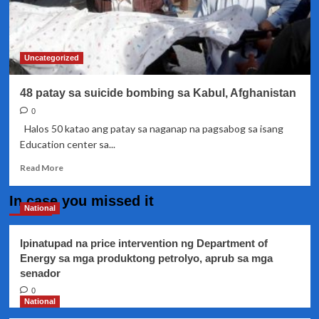
Uncategorized
48 patay sa suicide bombing sa Kabul, Afghanistan
0
Halos 50 katao ang patay sa naganap na pagsabog sa isang
Education center sa...
Read
Read More
more
about
In case you missed it
48
National
patay
sa
Ipinatupad na price intervention ng Department of
suicide
Energy sa mga produktong petrolyo, aprub sa mga
bombing
senador
sa
Kabul,
0
Afghanistan
National