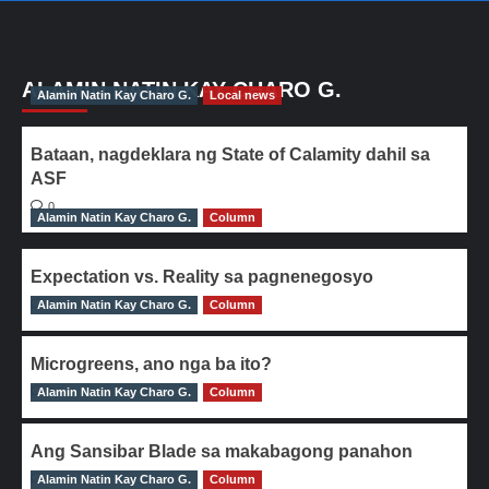
ALAMIN NATIN KAY CHARO G.
Alamin Natin Kay Charo G.
Local news
Bataan, nagdeklara ng State of Calamity dahil sa
ASF
0
Alamin Natin Kay Charo G.
Column
Expectation vs. Reality sa pagnenegosyo
Alamin Natin Kay Charo G.
0
Column
Microgreens, ano nga ba ito?
Alamin Natin Kay Charo G.
0
Column
Ang Sansibar Blade sa makabagong panahon
Alamin Natin Kay Charo G.
0
Column