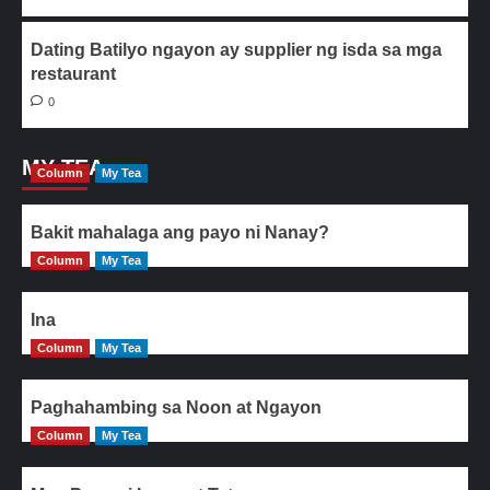
Dating Batilyo ngayon ay supplier ng isda sa mga
restaurant
0
MY TEA
Column
My Tea
Bakit mahalaga ang payo ni Nanay?
Column
My Tea
Ina
Column
My Tea
Paghahambing sa Noon at Ngayon
Column
My Tea