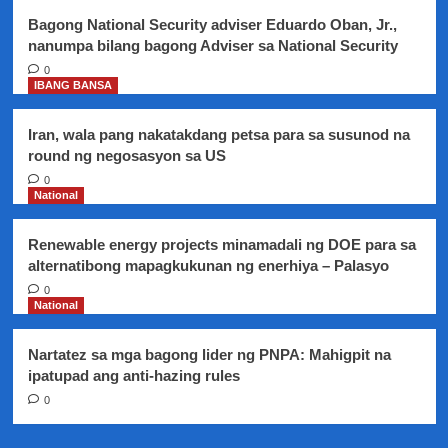
Bagong National Security adviser Eduardo Oban, Jr.,
nanumpa bilang bagong Adviser sa National Security
0
IBANG BANSA
Iran, wala pang nakatakdang petsa para sa susunod na
round ng negosasyon sa US
0
National
Renewable energy projects minamadali ng DOE para sa
alternatibong mapagkukunan ng enerhiya – Palasyo
0
National
Nartatez sa mga bagong lider ng PNPA: Mahigpit na
ipatupad ang anti-hazing rules
0