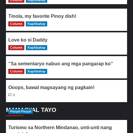
Column
Kapitbahay
Tinola, my favorite Pinoy dish!
Column
0
Kapitbahay
Love ko si Daddy
Column
0
Kapitbahay
“Sa sementaryo nabuo ang mga pangarap ko“
Column
0
Kapitbahay
Ooops, bawal magsayang ng pagkain!
0
MAMASYAL TAYO
Pasyal Pasyal
Turismo sa Northern Mindanao, unti-unti nang