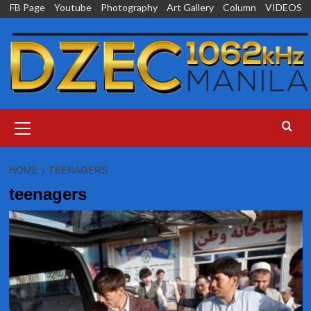
Skip
FB Page
Youtube
Photography
Art Gallery
Column
VIDEOS
to
content
Primary
Menu
HOME
TEENAGERS
teenagers