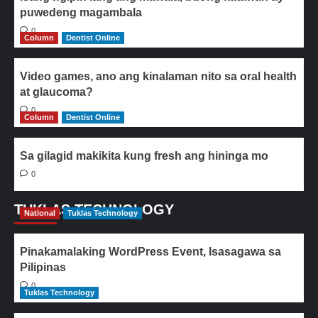
puwedeng magambala
0
Column
Dentist Online
Video games, ano ang kinalaman nito sa oral health
at glaucoma?
0
Column
Dentist Online
Sa gilagid makikita kung fresh ang hininga mo
0
TUKLAS TECHNOLOGY
National
Tuklas Technology
Pinakamalaking WordPress Event, Isasagawa sa
Pilipinas
0
Tuklas Technology