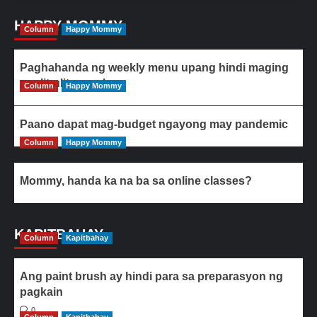
HAPPY MOMMY
Column
Happy Mommy
Paghahanda ng weekly menu upang hindi maging
paulit-ulit ang ulam
Column
Happy Mommy
Paano dapat mag-budget ngayong may pandemic
Column
Happy Mommy
Mommy, handa ka na ba sa online classes?
KAPITBAHAY
Column
Kapitbahay
Ang paint brush ay hindi para sa preparasyon ng
pagkain
0