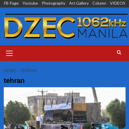
Skip
FB Page
Youtube
Photography
Art Gallery
Column
VIDEOS
to
content
Primary
Menu
HOME
TEHRAN
tehran