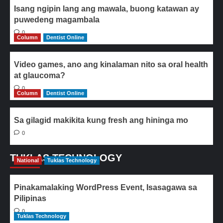
Isang ngipin lang ang mawala, buong katawan ay
puwedeng magambala
0
Column
Dentist Online
Video games, ano ang kinalaman nito sa oral health
at glaucoma?
0
Column
Dentist Online
Sa gilagid makikita kung fresh ang hininga mo
0
TUKLAS TECHNOLOGY
National
Tuklas Technology
Pinakamalaking WordPress Event, Isasagawa sa
Pilipinas
0
Tuklas Technology