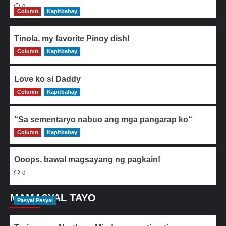
0
Column
Kapitbahay
Tinola, my favorite Pinoy dish!
Column
0
Kapitbahay
Love ko si Daddy
Column
0
Kapitbahay
“Sa sementaryo nabuo ang mga pangarap ko“
Column
0
Kapitbahay
Ooops, bawal magsayang ng pagkain!
0
MAMASYAL TAYO
Pasyal Pasyal