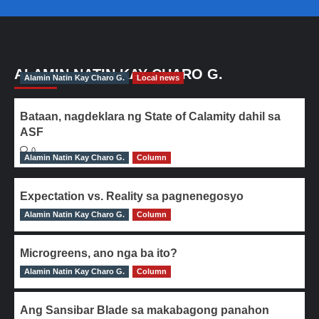
ALAMIN NATIN KAY CHARO G.
Alamin Natin Kay Charo G.
Local news
Bataan, nagdeklara ng State of Calamity dahil sa
ASF
0
Alamin Natin Kay Charo G.
Column
Expectation vs. Reality sa pagnenegosyo
Alamin Natin Kay Charo G.
0
Column
Microgreens, ano nga ba ito?
Alamin Natin Kay Charo G.
0
Column
Ang Sansibar Blade sa makabagong panahon