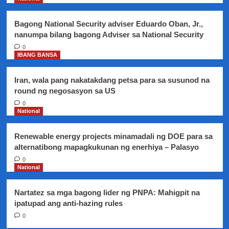
malagim
na
Bagong National Security adviser Eduardo Oban, Jr.,
pag-
nanumpa bilang bagong Adviser sa National Security
atake
sa
0
IBANG BANSA
Military
parade
Iran, wala pang nakatakdang petsa para sa susunod na
round ng negosasyon sa US
0
National
Renewable energy projects minamadali ng DOE para sa
alternatibong mapagkukunan ng enerhiya – Palasyo
0
National
Nartatez sa mga bagong lider ng PNPA: Mahigpit na
ipatupad ang anti-hazing rules
0