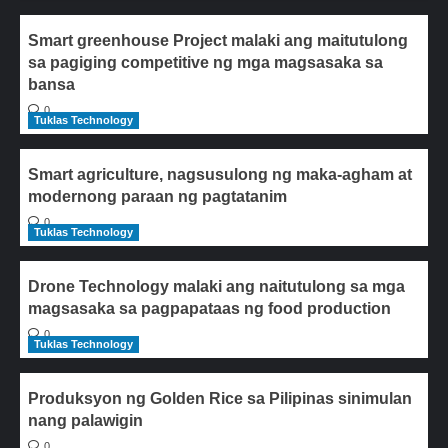
Smart greenhouse Project malaki ang maitutulong
sa pagiging competitive ng mga magsasaka sa
bansa
0
Tuklas Technology
Smart agriculture, nagsusulong ng maka-agham at
modernong paraan ng pagtatanim
0
Tuklas Technology
Drone Technology malaki ang naitutulong sa mga
magsasaka sa pagpapataas ng food production
0
Tuklas Technology
Produksyon ng Golden Rice sa Pilipinas sinimulan
nang palawigin
0