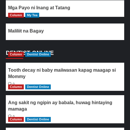
Mga Payo ni Inang at Tatang
Column
My Tea
Maliliit na Bagay
DENTIST ONLINE
Column
Dentist Online
Tooth decay ni baby maiiwasan kapag maagap si
Mommy
0
Column
Dentist Online
Ang sakit ng ngipin ay babala, huwag hintaying
mamaga
0
Column
Dentist Online