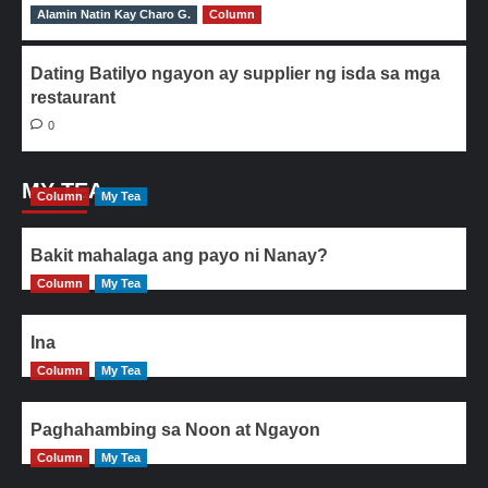
Alamin Natin Kay Charo G.
0
Column
Dating Batilyo ngayon ay supplier ng isda sa mga
restaurant
0
MY TEA
Column
My Tea
Bakit mahalaga ang payo ni Nanay?
Column
My Tea
Ina
Column
My Tea
Paghahambing sa Noon at Ngayon
Column
My Tea