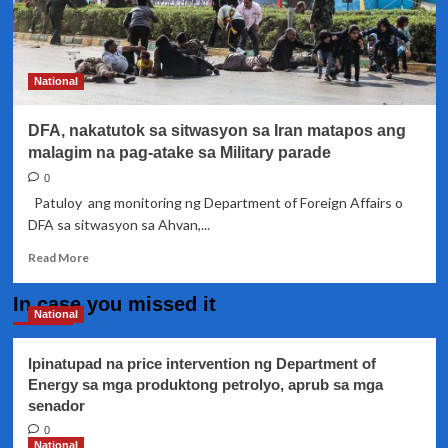
National
DFA, nakatutok sa sitwasyon sa Iran matapos ang
malagim na pag-atake sa Military parade
0
Patuloy ang monitoring ng Department of Foreign Affairs o
DFA sa sitwasyon sa Ahvan,...
Read
Read More
more
about
In case you missed it
DFA,
National
nakatutok
sa
Ipinatupad na price intervention ng Department of
sitwasyon
Energy sa mga produktong petrolyo, aprub sa mga
sa
senador
Iran
matapos
0
ang
National