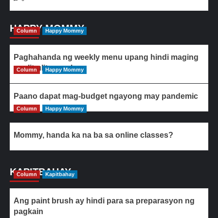
HAPPY MOMMY
Column
Happy Mommy
Paghahanda ng weekly menu upang hindi maging
paulit-ulit ang ulam
Column
Happy Mommy
Paano dapat mag-budget ngayong may pandemic
Column
Happy Mommy
Mommy, handa ka na ba sa online classes?
KAPITBAHAY
Column
Kapitbahay
Ang paint brush ay hindi para sa preparasyon ng
pagkain