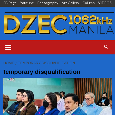
Skip
FB Page
Youtube
Photography
Art Gallery
Column
VIDEOS
to
content
Primary
Menu
HOME
TEMPORARY DISQUALIFICATION
temporary disqualification