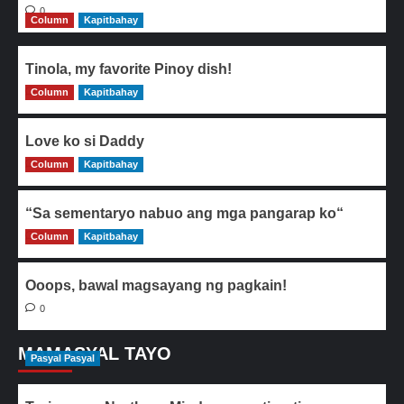
0
Column
Kapitbahay
Tinola, my favorite Pinoy dish!
Column
0
Kapitbahay
Love ko si Daddy
Column
0
Kapitbahay
“Sa sementaryo nabuo ang mga pangarap ko“
Column
0
Kapitbahay
Ooops, bawal magsayang ng pagkain!
0
MAMASYAL TAYO
Pasyal Pasyal