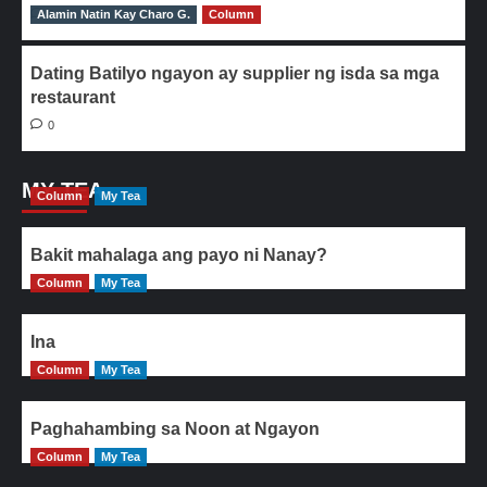
Alamin Natin Kay Charo G.
0
Column
Dating Batilyo ngayon ay supplier ng isda sa mga
restaurant
0
MY TEA
Column
My Tea
Bakit mahalaga ang payo ni Nanay?
Column
My Tea
Ina
Column
My Tea
Paghahambing sa Noon at Ngayon
Column
My Tea