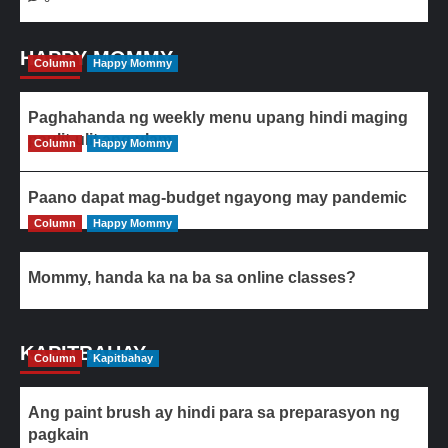
HAPPY MOMMY
Column
Happy Mommy
Paghahanda ng weekly menu upang hindi maging
paulit-ulit ang ulam
Column
Happy Mommy
Paano dapat mag-budget ngayong may pandemic
Column
Happy Mommy
Mommy, handa ka na ba sa online classes?
KAPITBAHAY
Column
Kapitbahay
Ang paint brush ay hindi para sa preparasyon ng
pagkain