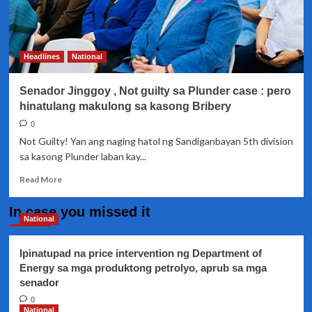
Headlines
National
Senador Jinggoy , Not guilty sa Plunder case : pero
hinatulang makulong sa kasong Bribery
0
Not Guilty! Yan ang naging hatol ng Sandiganbayan 5th division
sa kasong Plunder laban kay...
Read
Read More
more
about
In case you missed it
Senador
National
Jinggoy
,
Ipinatupad na price intervention ng Department of
Not
Energy sa mga produktong petrolyo, aprub sa mga
guilty
senador
sa
Plunder
0
case
National