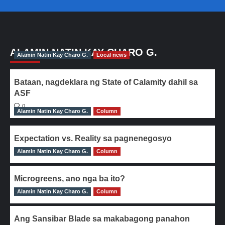
ALAMIN NATIN KAY CHARO G.
Alamin Natin Kay Charo G.
Local news
Bataan, nagdeklara ng State of Calamity dahil sa
ASF
0
Alamin Natin Kay Charo G.
Column
Expectation vs. Reality sa pagnenegosyo
Alamin Natin Kay Charo G.
0
Column
Microgreens, ano nga ba ito?
Alamin Natin Kay Charo G.
0
Column
Ang Sansibar Blade sa makabagong panahon