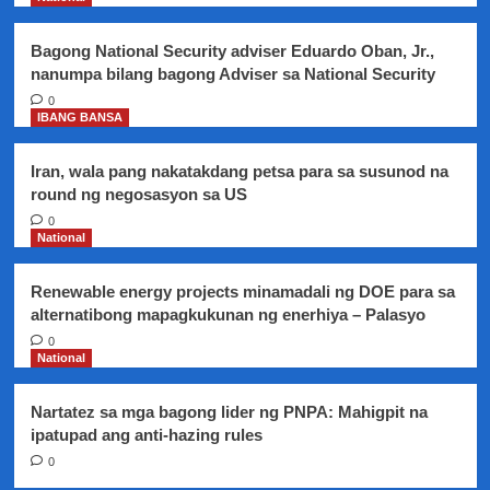
:
pero
Bagong National Security adviser Eduardo Oban, Jr.,
hinatulang
nanumpa bilang bagong Adviser sa National Security
makulong
sa
0
IBANG BANSA
kasong
Bribery
Iran, wala pang nakatakdang petsa para sa susunod na
round ng negosasyon sa US
0
National
Renewable energy projects minamadali ng DOE para sa
alternatibong mapagkukunan ng enerhiya – Palasyo
0
National
Nartatez sa mga bagong lider ng PNPA: Mahigpit na
ipatupad ang anti-hazing rules
0