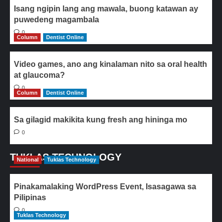
Isang ngipin lang ang mawala, buong katawan ay
puwedeng magambala
0
Column
Dentist Online
Video games, ano ang kinalaman nito sa oral health
at glaucoma?
0
Column
Dentist Online
Sa gilagid makikita kung fresh ang hininga mo
0
TUKLAS TECHNOLOGY
National
Tuklas Technology
Pinakamalaking WordPress Event, Isasagawa sa
Pilipinas
0
Tuklas Technology