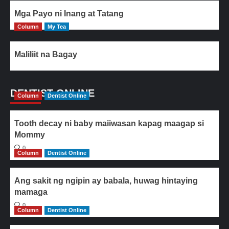
Mga Payo ni Inang at Tatang
Column
My Tea
Maliliit na Bagay
DENTIST ONLINE
Column
Dentist Online
Tooth decay ni baby maiiwasan kapag maagap si
Mommy
0
Column
Dentist Online
Ang sakit ng ngipin ay babala, huwag hintaying
mamaga
0
Column
Dentist Online