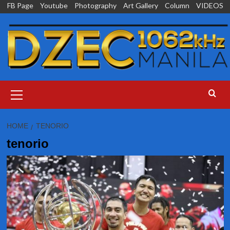
Skip
FB Page
Youtube
Photography
Art Gallery
Column
VIDEOS
to
content
Primary
Menu
HOME
TENORIO
tenorio