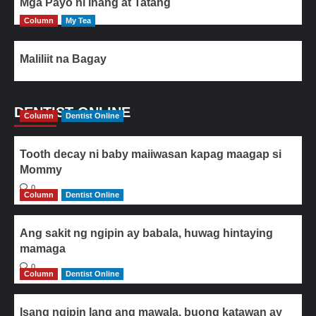
Mga Payo ni Inang at Tatang
Column
My Tea
Maliliit na Bagay
DENTIST ONLINE
Column
Dentist Online
Tooth decay ni baby maiiwasan kapag maagap si
Mommy
0
Column
Dentist Online
Ang sakit ng ngipin ay babala, huwag hintaying
mamaga
0
Column
Dentist Online
Isang ngipin lang ang mawala, buong katawan ay