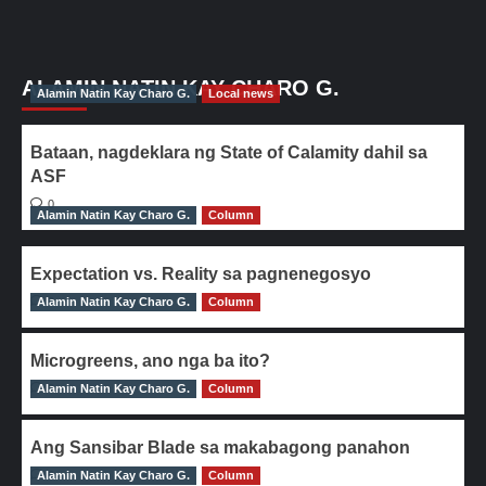
ALAMIN NATIN KAY CHARO G.
Alamin Natin Kay Charo G.
Local news
Bataan, nagdeklara ng State of Calamity dahil sa
ASF
0
Alamin Natin Kay Charo G.
Column
Expectation vs. Reality sa pagnenegosyo
Alamin Natin Kay Charo G.
0
Column
Microgreens, ano nga ba ito?
Alamin Natin Kay Charo G.
0
Column
Ang Sansibar Blade sa makabagong panahon
Alamin Natin Kay Charo G.
0
Column