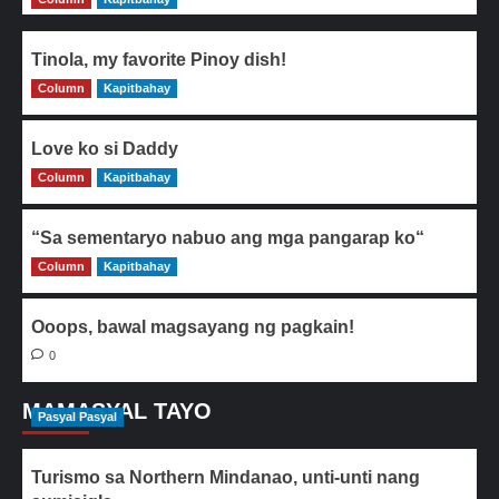
Tinola, my favorite Pinoy dish!
Column
0
Kapitbahay
Love ko si Daddy
Column
0
Kapitbahay
“Sa sementaryo nabuo ang mga pangarap ko“
Column
0
Kapitbahay
Ooops, bawal magsayang ng pagkain!
0
MAMASYAL TAYO
Pasyal Pasyal
Turismo sa Northern Mindanao, unti-unti nang