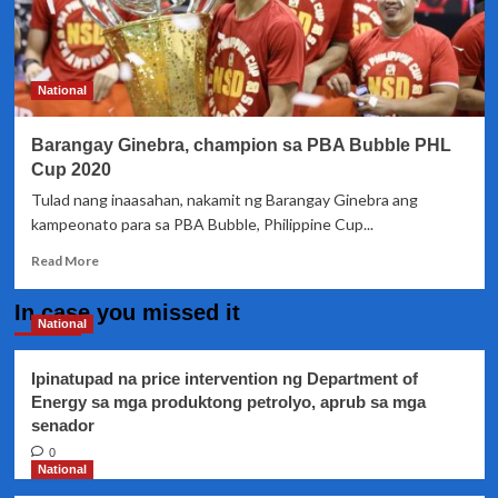
National
Barangay Ginebra, champion sa PBA Bubble PHL
Cup 2020
Tulad nang inaasahan, nakamit ng Barangay Ginebra ang
kampeonato para sa PBA Bubble, Philippine Cup...
Read
Read More
more
about
In case you missed it
Barangay
National
Ginebra,
champion
Ipinatupad na price intervention ng Department of
sa
Energy sa mga produktong petrolyo, aprub sa mga
PBA
senador
Bubble
PHL
0
Cup
National
2020