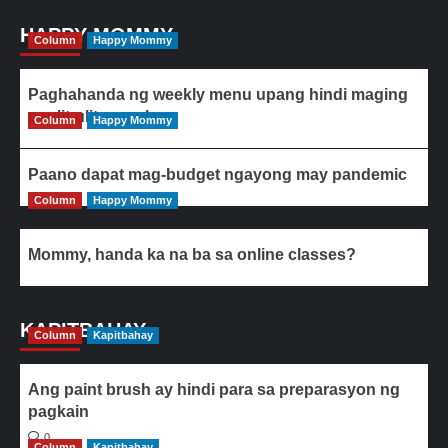
HAPPY MOMMY
Column
Happy Mommy
Paghahanda ng weekly menu upang hindi maging
paulit-ulit ang ulam
Column
Happy Mommy
Paano dapat mag-budget ngayong may pandemic
Column
Happy Mommy
Mommy, handa ka na ba sa online classes?
KAPITBAHAY
Column
Kapitbahay
Ang paint brush ay hindi para sa preparasyon ng
pagkain
0
Column
Kapitbahay