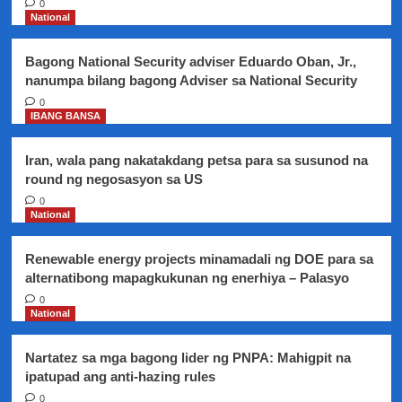
0
plan
National
nito
kaugnay
Bagong National Security adviser Eduardo Oban, Jr.,
sa
nanumpa bilang bagong Adviser sa National Security
implementasyon
ng
0
IBANG BANSA
Rationalization
scheme
sa
Iran, wala pang nakatakdang petsa para sa susunod na
NAIA
round ng negosasyon sa US
0
National
Renewable energy projects minamadali ng DOE para sa
alternatibong mapagkukunan ng enerhiya – Palasyo
0
National
Nartatez sa mga bagong lider ng PNPA: Mahigpit na
ipatupad ang anti-hazing rules
0