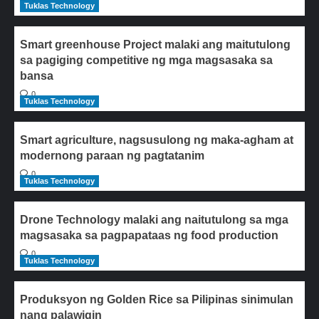
Tuklas Technology
Smart greenhouse Project malaki ang maitutulong
sa pagiging competitive ng mga magsasaka sa
bansa
0
Tuklas Technology
Smart agriculture, nagsusulong ng maka-agham at
modernong paraan ng pagtatanim
0
Tuklas Technology
Drone Technology malaki ang naitutulong sa mga
magsasaka sa pagpapataas ng food production
0
Tuklas Technology
Produksyon ng Golden Rice sa Pilipinas sinimulan
nang palawigin