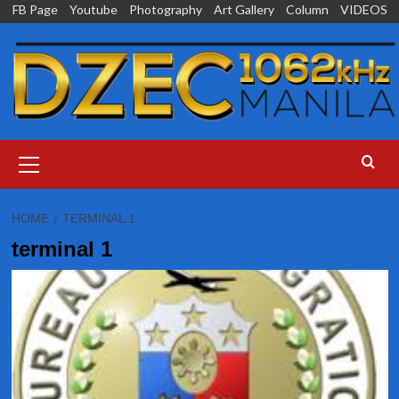
Skip
FB Page
Youtube
Photography
Art Gallery
Column
VIDEOS
to
content
Primary
Menu
HOME
TERMINAL 1
terminal 1