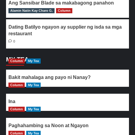
Ang Sansibar Blade sa makabagong panahon
Alamin Natin Kay Charo G.
0
Column
Dating Batilyo ngayon ay supplier ng isda sa mga
restaurant
0
MY TEA
Column
My Tea
Bakit mahalaga ang payo ni Nanay?
Column
My Tea
Ina
Column
My Tea
Paghahambing sa Noon at Ngayon
Column
My Tea