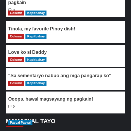
pagkain
0
Column
Kapitbahay
Tinola, my favorite Pinoy dish!
Column
0
Kapitbahay
Love ko si Daddy
Column
0
Kapitbahay
“Sa sementaryo nabuo ang mga pangarap ko“
Column
0
Kapitbahay
Ooops, bawal magsayang ng pagkain!
0
MAMASYAL TAYO
Pasyal Pasyal