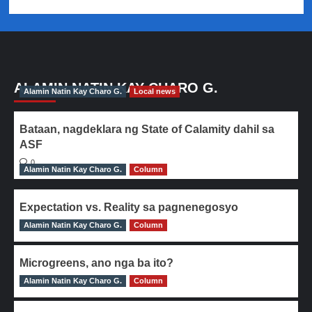
ALAMIN NATIN KAY CHARO G.
Alamin Natin Kay Charo G.
Local news
Bataan, nagdeklara ng State of Calamity dahil sa
ASF
0
Alamin Natin Kay Charo G.
Column
Expectation vs. Reality sa pagnenegosyo
Alamin Natin Kay Charo G.
0
Column
Microgreens, ano nga ba ito?
Alamin Natin Kay Charo G.
0
Column