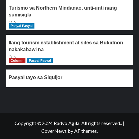
Turismo sa Northern Mindanao, unti-unti nang
sumisigla
0
Pasyal Pasyal
Ilang tourism establishment at sites sa Bukidnon
nakakabawi na
0
Column
Pasyal Pasyal
Pasyal tayo sa Siquijor
Copyright ©2024 Radyo Agila. All rights reserved..
|
CoverNews
by AF themes.