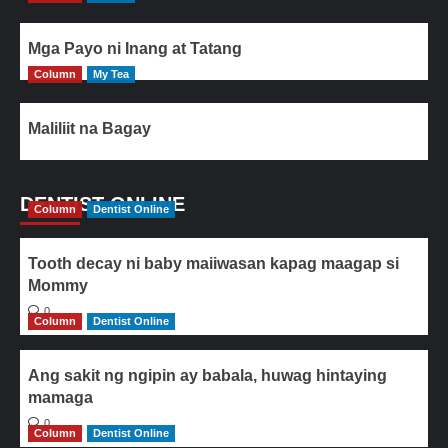
Mga Payo ni Inang at Tatang
Column
My Tea
Maliliit na Bagay
DENTIST ONLINE
Column
Dentist Online
Tooth decay ni baby maiiwasan kapag maagap si
Mommy
0
Column
Dentist Online
Ang sakit ng ngipin ay babala, huwag hintaying
mamaga
0
Column
Dentist Online