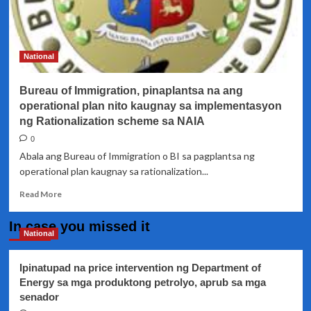
National
Bureau of Immigration, pinaplantsa na ang
operational plan nito kaugnay sa implementasyon
ng Rationalization scheme sa NAIA
0
Abala ang Bureau of Immigration o BI sa pagplantsa ng
operational plan kaugnay sa rationalization...
Read
Read More
more
about
In case you missed it
Bureau
National
of
Immigration,
Ipinatupad na price intervention ng Department of
pinaplantsa
Energy sa mga produktong petrolyo, aprub sa mga
na
senador
ang
operational