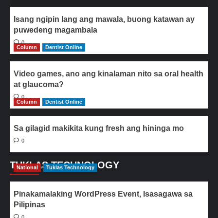
Isang ngipin lang ang mawala, buong katawan ay
puwedeng magambala
0
Column
Dentist Online
Video games, ano ang kinalaman nito sa oral health
at glaucoma?
0
Column
Dentist Online
Sa gilagid makikita kung fresh ang hininga mo
0
TUKLAS TECHNOLOGY
National
Tuklas Technology
Pinakamalaking WordPress Event, Isasagawa sa
Pilipinas
0