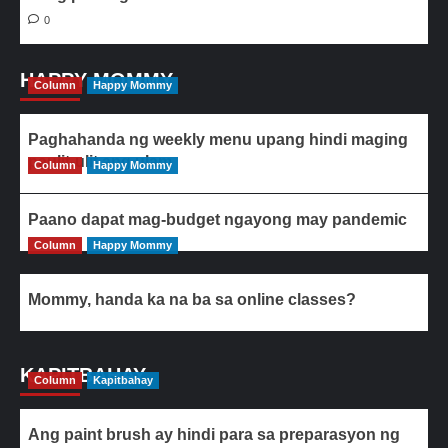
0
HAPPY MOMMY
Column
Happy Mommy
Paghahanda ng weekly menu upang hindi maging
paulit-ulit ang ulam
Column
Happy Mommy
Paano dapat mag-budget ngayong may pandemic
Column
Happy Mommy
Mommy, handa ka na ba sa online classes?
KAPITBAHAY
Column
Kapitbahay
Ang paint brush ay hindi para sa preparasyon ng