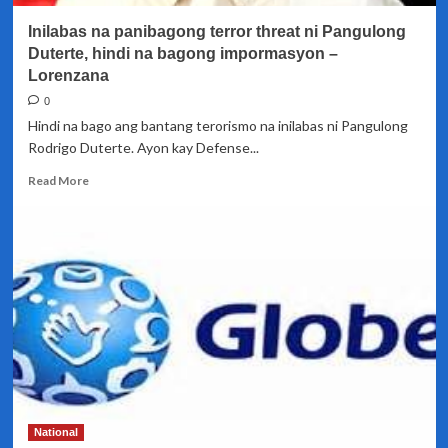
Espanyol
Inilabas na panibagong terror threat ni Pangulong
na
teroristang
Duterte, hindi na bagong impormasyon –
nadakip
Lorenzana
sa
0
Basilan
Hindi na bago ang bantang terorismo na inilabas ni Pangulong
Rodrigo Duterte. Ayon kay Defense...
Read
Read More
more
about
Inilabas
na
panibagong
terror
threat
ni
Pangulong
Duterte,
hindi
na
bagong
National
impormasyon