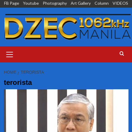
Skip
FB Page
Youtube
Photography
Art Gallery
Column
VIDEOS
to
content
Primary
Menu
HOME
TERORISTA
terorista