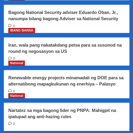
naiipit
ng
Bagong National Security adviser Eduardo Oban, Jr.,
bakbakan
nanumpa bilang bagong Adviser sa National Security
sa
0
Marawi
IBANG BANSA
City
Iran, wala pang nakatakdang petsa para sa susunod na
round ng negosasyon sa US
0
National
Renewable energy projects minamadali ng DOE para sa
alternatibong mapagkukunan ng enerhiya – Palasyo
0
National
Nartatez sa mga bagong lider ng PNPA: Mahigpit na
ipatupad ang anti-hazing rules
0