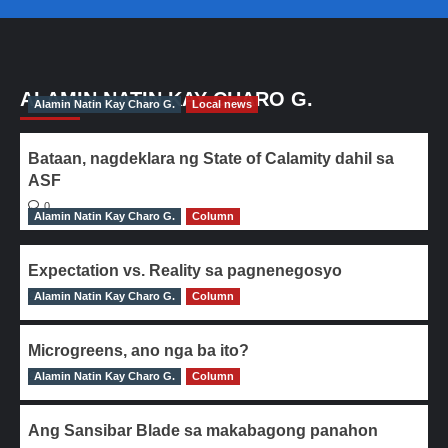
ALAMIN NATIN KAY CHARO G.
Alamin Natin Kay Charo G.
Local news
Bataan, nagdeklara ng State of Calamity dahil sa
ASF
0
Alamin Natin Kay Charo G.
Column
Expectation vs. Reality sa pagnenegosyo
Alamin Natin Kay Charo G.
0
Column
Microgreens, ano nga ba ito?
Alamin Natin Kay Charo G.
0
Column
Ang Sansibar Blade sa makabagong panahon