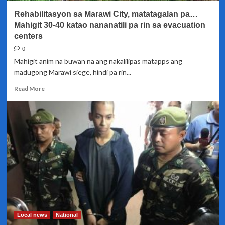
-
Rehabilitasyon sa Marawi City, matatagalan pa…
Malakanyang
Mahigit 30-40 katao nananatili pa rin sa evacuation
centers
0
Mahigit anim na buwan na ang nakalilipas matapps ang
madugong Marawi siege, hindi pa rin...
Read
Read More
more
about
Rehabilitasyon
sa
Marawi
City,
matatagalan
pa…
Mahigit
30-
40
katao
nananatili
Local news
National
pa