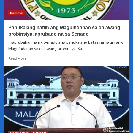
sa
petisyon
National
na
ideklarang
Panukalang hatiin ang Maguindanao sa dalawang
terorista
ang
probinsiya, aprubado na sa Senado
NPA
Inaprubahan na ng Senado ang panukalang batas na hatiin ang
Maguindanao sa dalawang probinsya. Sa...
Read
Read More
more
about
Panukalang
hatiin
ang
Maguindanao
sa
dalawang
probinsiya,
aprubado
na
sa
Senado