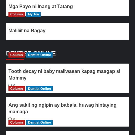
Mga Payo ni Inang at Tatang
Column
My Tea
Maliliit na Bagay
DENTIST ONLINE
Column
Dentist Online
Tooth decay ni baby maiiwasan kapag maagap si
Mommy
0
Column
Dentist Online
Ang sakit ng ngipin ay babala, huwag hintaying
mamaga
0
Column
Dentist Online