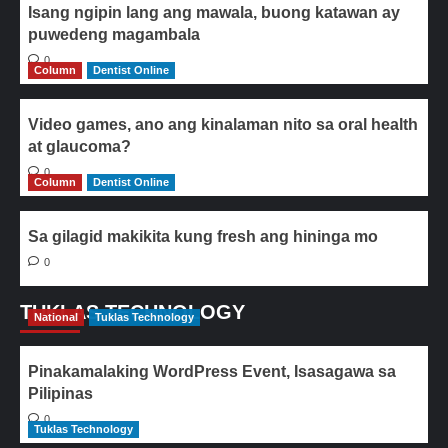
Isang ngipin lang ang mawala, buong katawan ay
puwedeng magambala
0
Column
Dentist Online
Video games, ano ang kinalaman nito sa oral health
at glaucoma?
0
Column
Dentist Online
Sa gilagid makikita kung fresh ang hininga mo
0
TUKLAS TECHNOLOGY
National
Tuklas Technology
Pinakamalaking WordPress Event, Isasagawa sa
Pilipinas
0
Tuklas Technology