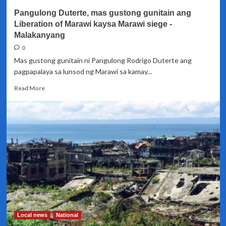
sa
Pangulong Duterte, mas gustong gunitain ang
Malakanyang
Liberation of Marawi kaysa Marawi siege -
Malakanyang
0
Mas gustong gunitain ni Pangulong Rodrigo Duterte ang
pagpapalaya sa lunsod ng Marawi sa kamay...
Read
Read More
more
about
Pangulong
Duterte,
mas
gustong
gunitain
ang
Liberation
of
Marawi
kaysa
Marawi
Local news
National
siege