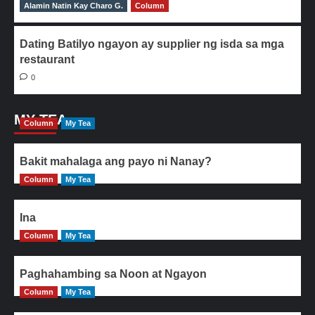
Alamin Natin Kay Charo G.
0
Column
Dating Batilyo ngayon ay supplier ng isda sa mga
restaurant
0
MY TEA
Column
My Tea
Bakit mahalaga ang payo ni Nanay?
Column
My Tea
Ina
Column
My Tea
Paghahambing sa Noon at Ngayon
Column
My Tea