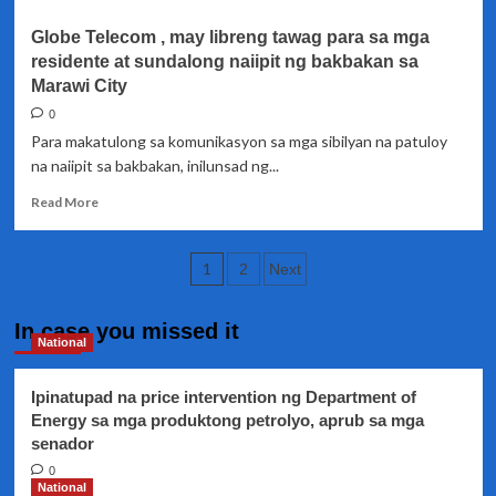
–
Globe Telecom , may libreng tawag para sa mga
Lorenzana
residente at sundalong naiipit ng bakbakan sa
Marawi City
0
Para makatulong sa komunikasyon sa mga sibilyan na patuloy
na naiipit sa bakbakan, inilunsad ng...
Read
Read More
more
about
Posts
Globe
1
2
Next
Telecom
pagination
,
may
In case you missed it
National
libreng
tawag
para
Ipinatupad na price intervention ng Department of
sa
Energy sa mga produktong petrolyo, aprub sa mga
mga
senador
residente
0
at
National
sundalong