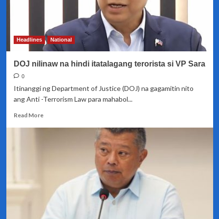
Headlines
National
DOJ nilinaw na hindi itatalagang terorista si VP Sara
0
Itinanggi ng Department of Justice (DOJ) na gagamitin nito
ang Anti -Terrorism Law para mahabol...
Read
Read More
more
about
DOJ
nilinaw
na
hindi
itatalagang
terorista
si
VP
Sara