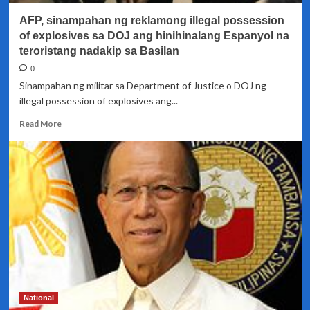
rin
AFP, sinampahan ng reklamong illegal possession
sa
evacuation
of explosives sa DOJ ang hinihinalang Espanyol na
centers
teroristang nadakip sa Basilan
0
Sinampahan ng militar sa Department of Justice o DOJ ng
illegal possession of explosives ang...
Read
Read More
more
about
AFP,
sinampahan
ng
reklamong
illegal
possession
of
explosives
sa
DOJ
ang
National
hinihinalang