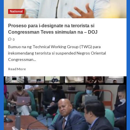
National
Proseso para i-designate na terorista si
Congressman Teves sinimulan na – DOJ
0
Bumuo na ng Technical Working Group (TWG) para
irekomendang terorista si suspended Negros Oriental
Congressman...
Read
Read More
more
about
Proseso
para
i-
designate
na
terorista
si
Congressman
Teves