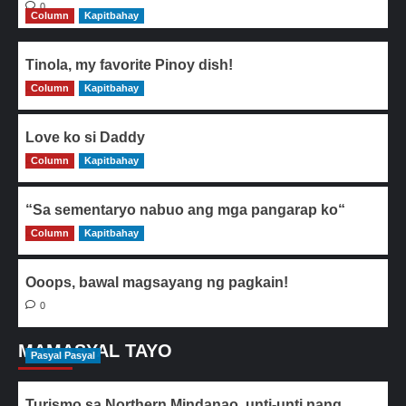
0
Column
Kapitbahay
Tinola, my favorite Pinoy dish!
Column
0
Kapitbahay
Love ko si Daddy
Column
0
Kapitbahay
“Sa sementaryo nabuo ang mga pangarap ko“
Column
0
Kapitbahay
Ooops, bawal magsayang ng pagkain!
0
MAMASYAL TAYO
Pasyal Pasyal
Turismo sa Northern Mindanao, unti-unti nang