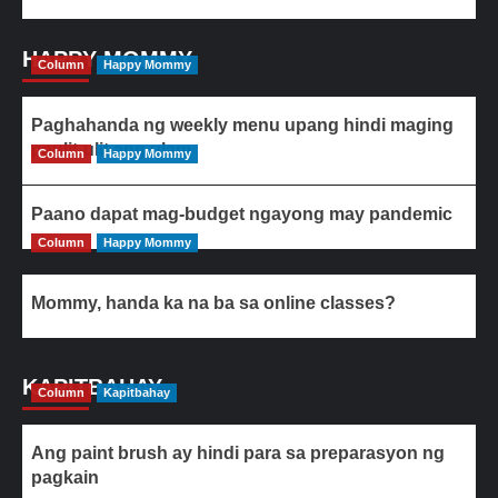
HAPPY MOMMY
Column
Happy Mommy
Paghahanda ng weekly menu upang hindi maging
paulit-ulit ang ulam
Column
Happy Mommy
Paano dapat mag-budget ngayong may pandemic
Column
Happy Mommy
Mommy, handa ka na ba sa online classes?
KAPITBAHAY
Column
Kapitbahay
Ang paint brush ay hindi para sa preparasyon ng
pagkain