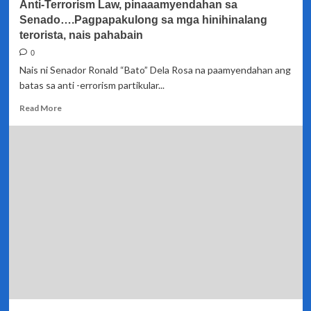
Anti-Terrorism Law, pinaaamyendahan sa
Senado….Pagpapakulong sa mga hinihinalang
terorista, nais pahabain
0
Nais ni Senador Ronald “Bato” Dela Rosa na paamyendahan ang
batas sa anti -errorism partikular...
Read
Read More
more
about
Anti-
Terrorism
Law,
pinaaamyendahan
sa
Senado….Pagpapakulong
sa
mga
hinihinalang
terorista,
nais
pahabain