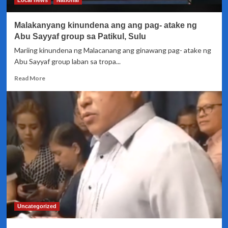
Local news
National
Malakanyang kinundena ang ang pag- atake ng
Abu Sayyaf group sa Patikul, Sulu
Mariing kinundena ng Malacanang ang ginawang pag- atake ng
Abu Sayyaf group laban sa tropa...
Read
Read More
more
about
Malakanyang
kinundena
ang
ang
pag-
atake
ng
Abu
Sayyaf
group
sa
Uncategorized
Patikul,
Sulu