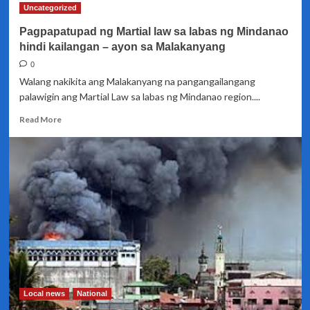
Uncategorized
Pagpapatupad ng Martial law sa labas ng Mindanao
hindi kailangan – ayon sa Malakanyang
0
Walang nakikita ang Malakanyang na pangangailangang
palawigin ang Martial Law sa labas ng Mindanao region....
Read
Read More
more
about
Pagpapatupad
ng
Martial
law
sa
labas
ng
Mindanao
hindi
kailangan
–
Local news
National
ayon