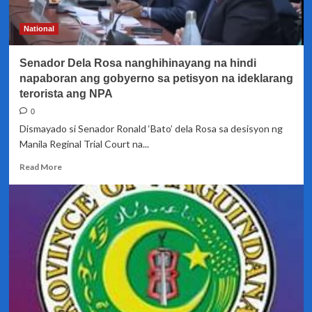
sinimulan
na
National
–
DOJ
Senador Dela Rosa nanghihinayang na hindi
napaboran ang gobyerno sa petisyon na ideklarang
terorista ang NPA
0
Dismayado si Senador Ronald ‘Bato’ dela Rosa sa desisyon ng
Manila Reginal Trial Court na...
Read
Read More
more
about
Senador
Dela
Rosa
nanghihinayang
na
hindi
napaboran
ang
gobyerno