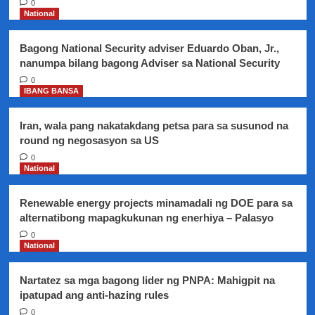
0
namang
National
nakapagtala
ng
Bagong National Security adviser Eduardo Oban, Jr.,
bagong
nanumpa bilang bagong Adviser sa National Security
gravity-
defying
0
IBANG BANSA
world
record
Iran, wala pang nakatakdang petsa para sa susunod na
round ng negosasyon sa US
0
National
Renewable energy projects minamadali ng DOE para sa
alternatibong mapagkukunan ng enerhiya – Palasyo
0
National
Nartatez sa mga bagong lider ng PNPA: Mahigpit na
ipatupad ang anti-hazing rules
0