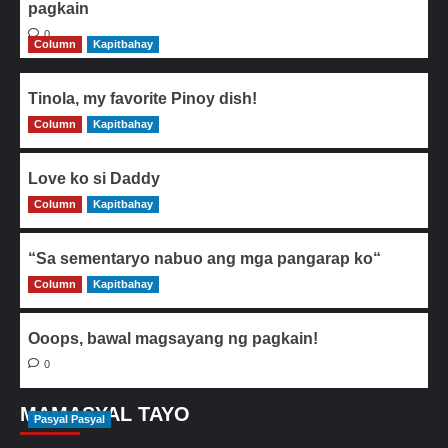
pagkain
0
Column
Kapitbahay
Tinola, my favorite Pinoy dish!
Column
0
Kapitbahay
Love ko si Daddy
Column
0
Kapitbahay
“Sa sementaryo nabuo ang mga pangarap ko“
Column
0
Kapitbahay
Ooops, bawal magsayang ng pagkain!
0
MAMASYAL TAYO
Pasyal Pasyal