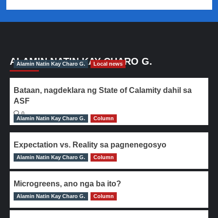
ALAMIN NATIN KAY CHARO G.
Alamin Natin Kay Charo G.
Local news
Bataan, nagdeklara ng State of Calamity dahil sa
ASF
0
Alamin Natin Kay Charo G.
Column
Expectation vs. Reality sa pagnenegosyo
Alamin Natin Kay Charo G.
0
Column
Microgreens, ano nga ba ito?
Alamin Natin Kay Charo G.
0
Column