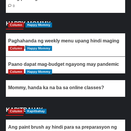
0
HAPPY MOMMY
Column
Happy Mommy
Paghahanda ng weekly menu upang hindi maging
paulit-ulit ang ulam
Column
Happy Mommy
Paano dapat mag-budget ngayong may pandemic
Column
Happy Mommy
Mommy, handa ka na ba sa online classes?
KAPITBAHAY
Column
Kapitbahay
Ang paint brush ay hindi para sa preparasyon ng