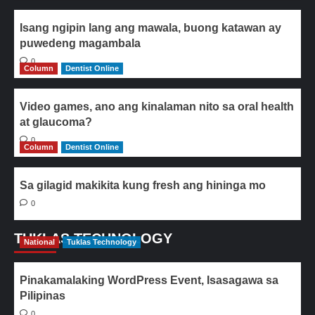
Isang ngipin lang ang mawala, buong katawan ay
puwedeng magambala
0
Column
Dentist Online
Video games, ano ang kinalaman nito sa oral health
at glaucoma?
0
Column
Dentist Online
Sa gilagid makikita kung fresh ang hininga mo
0
TUKLAS TECHNOLOGY
National
Tuklas Technology
Pinakamalaking WordPress Event, Isasagawa sa
Pilipinas
0