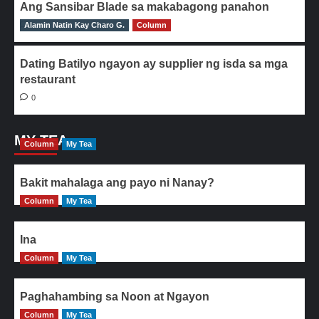
Ang Sansibar Blade sa makabagong panahon
Alamin Natin Kay Charo G.
0
Column
Dating Batilyo ngayon ay supplier ng isda sa mga
restaurant
0
MY TEA
Column
My Tea
Bakit mahalaga ang payo ni Nanay?
Column
My Tea
Ina
Column
My Tea
Paghahambing sa Noon at Ngayon
Column
My Tea