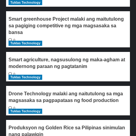
Tuklas Technology
Smart greenhouse Project malaki ang maitutulong
sa pagiging competitive ng mga magsasaka sa
bansa
0
Tuklas Technology
Smart agriculture, nagsusulong ng maka-agham at
modernong paraan ng pagtatanim
0
Tuklas Technology
Drone Technology malaki ang naitutulong sa mga
magsasaka sa pagpapataas ng food production
0
Tuklas Technology
Produksyon ng Golden Rice sa Pilipinas sinimulan
nang palawigin