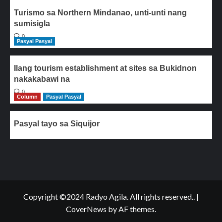
Turismo sa Northern Mindanao, unti-unti nang
sumisigla
0
Pasyal Pasyal
Ilang tourism establishment at sites sa Bukidnon
nakakabawi na
0
Column
Pasyal Pasyal
Pasyal tayo sa Siquijor
Copyright ©2024 Radyo Agila. All rights reserved..
|
CoverNews
by AF themes.