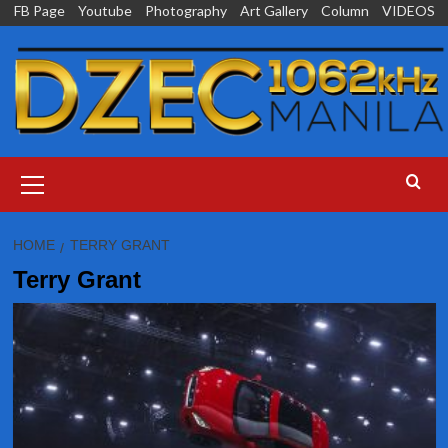
Skip
FB Page
Youtube
Photography
Art Gallery
Column
VIDEOS
to
content
Primary
Menu
HOME
TERRY GRANT
Terry Grant