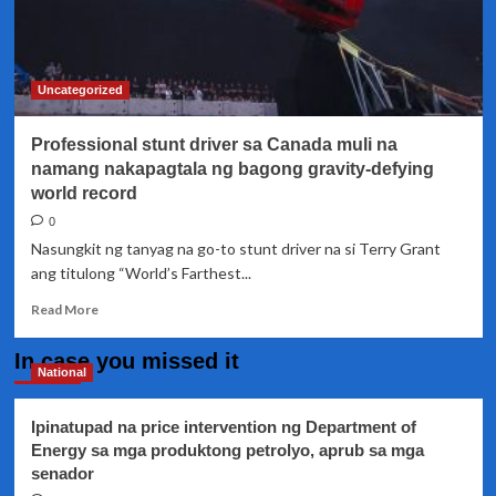
Uncategorized
Professional stunt driver sa Canada muli na
namang nakapagtala ng bagong gravity-defying
world record
0
Nasungkit ng tanyag na go-to stunt driver na si Terry Grant
ang titulong “World’s Farthest...
Read
Read More
more
about
In case you missed it
Professional
National
stunt
driver
Ipinatupad na price intervention ng Department of
sa
Energy sa mga produktong petrolyo, aprub sa mga
Canada
senador
muli
na