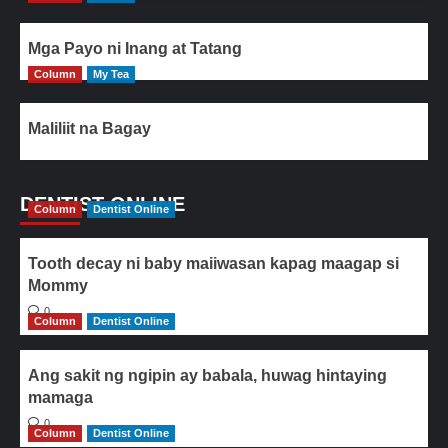
Mga Payo ni Inang at Tatang
Column
My Tea
Maliliit na Bagay
DENTIST ONLINE
Column
Dentist Online
Tooth decay ni baby maiiwasan kapag maagap si
Mommy
0
Column
Dentist Online
Ang sakit ng ngipin ay babala, huwag hintaying
mamaga
0
Column
Dentist Online