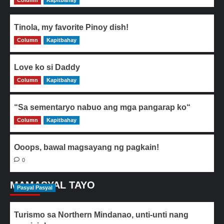
Column
Kapitbahay
Tinola, my favorite Pinoy dish!
Column
0
Kapitbahay
Love ko si Daddy
Column
0
Kapitbahay
“Sa sementaryo nabuo ang mga pangarap ko“
Column
0
Kapitbahay
Ooops, bawal magsayang ng pagkain!
0
MAMASYAL TAYO
Pasyal Pasyal
Turismo sa Northern Mindanao, unti-unti nang