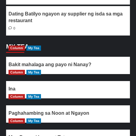
Dating Batilyo ngayon ay supplier ng isda sa mga
restaurant
0
MY TEA
Column
My Tea
Bakit mahalaga ang payo ni Nanay?
Column
My Tea
Ina
Column
My Tea
Paghahambing sa Noon at Ngayon
Column
My Tea