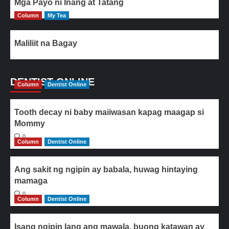
Mga Payo ni Inang at Tatang
Column
My Tea
Maliliit na Bagay
DENTIST ONLINE
Column
Dentist Online
Tooth decay ni baby maiiwasan kapag maagap si
Mommy
0
Column
Dentist Online
Ang sakit ng ngipin ay babala, huwag hintaying
mamaga
0
Column
Dentist Online
Isang ngipin lang ang mawala, buong katawan ay