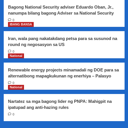
Bagong National Security adviser Eduardo Oban, Jr.,
nanumpa bilang bagong Adviser sa National Security
0
IBANG BANSA
Iran, wala pang nakatakdang petsa para sa susunod na
round ng negosasyon sa US
0
National
Renewable energy projects minamadali ng DOE para sa
alternatibong mapagkukunan ng enerhiya – Palasyo
0
National
Nartatez sa mga bagong lider ng PNPA: Mahigpit na
ipatupad ang anti-hazing rules
0