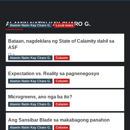
ALAMIN NATIN KAY CHARO G.
Alamin Natin Kay Charo G.
Local news
Bataan, nagdeklara ng State of Calamity dahil sa
ASF
0
Alamin Natin Kay Charo G.
Column
Expectation vs. Reality sa pagnenegosyo
Alamin Natin Kay Charo G.
0
Column
Microgreens, ano nga ba ito?
Alamin Natin Kay Charo G.
0
Column
Ang Sansibar Blade sa makabagong panahon
Alamin Natin Kay Charo G.
0
Column