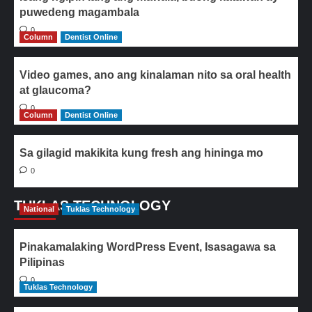
puwedeng magambala
0
Column
Dentist Online
Video games, ano ang kinalaman nito sa oral health
at glaucoma?
0
Column
Dentist Online
Sa gilagid makikita kung fresh ang hininga mo
0
TUKLAS TECHNOLOGY
National
Tuklas Technology
Pinakamalaking WordPress Event, Isasagawa sa
Pilipinas
0
Tuklas Technology