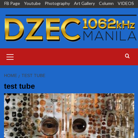
Skip
FB Page
Youtube
Photography
Art Gallery
Column
VIDEOS
to
content
Primary
Menu
HOME
TEST TUBE
test tube