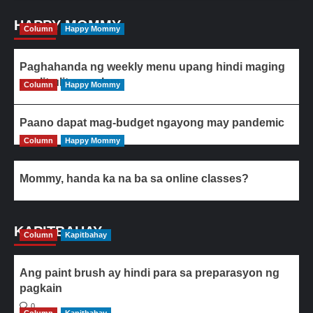
HAPPY MOMMY
Column
Happy Mommy
Paghahanda ng weekly menu upang hindi maging
paulit-ulit ang ulam
Column
Happy Mommy
Paano dapat mag-budget ngayong may pandemic
Column
Happy Mommy
Mommy, handa ka na ba sa online classes?
KAPITBAHAY
Column
Kapitbahay
Ang paint brush ay hindi para sa preparasyon ng
pagkain
0