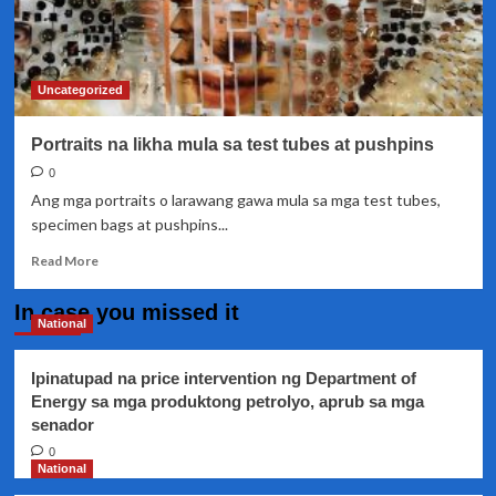
Uncategorized
Portraits na likha mula sa test tubes at pushpins
0
Ang mga portraits o larawang gawa mula sa mga test tubes,
specimen bags at pushpins...
Read
Read More
more
about
In case you missed it
Portraits
National
na
likha
Ipinatupad na price intervention ng Department of
mula
Energy sa mga produktong petrolyo, aprub sa mga
sa
senador
test
tubes
0
at
National
pushpins