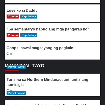
Love ko si Daddy
Column
0
Kapitbahay
“Sa sementaryo nabuo ang mga pangarap ko“
Column
0
Kapitbahay
Ooops, bawal magsayang ng pagkain!
0
MAMASYAL TAYO
Pasyal Pasyal
Turismo sa Northern Mindanao, unti-unti nang
sumisigla
0
Pasyal Pasyal