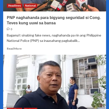
Cong.
Headlines
National
Teves
PNP naghahanda para bigyang seguridad si Cong.
Teves kung uuwi sa bansa
0
Bagama’t sinabing fake news, naghahanda pa rin ang Philippine
National Police (PNP) sa inaasahang pagbabalik...
Read
Read More
more
about
PNP
naghahanda
para
bigyang
seguridad
si
Cong.
Teves
kung
uuwi
sa