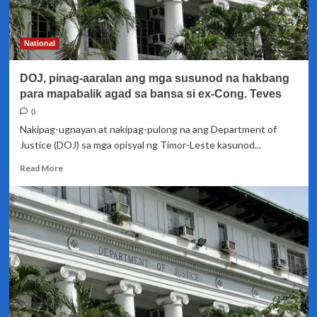
si
Teves
sa
National
Timor
Leste
DOJ, pinag-aaralan ang mga susunod na hakbang
para mapabalik agad sa bansa si ex-Cong. Teves
0
Nakipag-ugnayan at nakipag-pulong na ang Department of
Justice (DOJ) sa mga opisyal ng Timor-Leste kasunod...
Read
Read More
more
about
DOJ,
pinag-
aaralan
ang
mga
susunod
na
hakbang
para