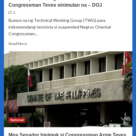
Congressman Teves sinimulan na – DOJ
0
Bumuo na ng Technical Working Group (TWG) para
irekomendang terorista si suspended Negros Oriental
Congressman...
Read
Read More
more
about
Proseso
para
i-
designate
na
terorista
si
Congressman
Teves
sinimulan
na
National
–
DOJ
Mga Senador hinimok si Congressman Arnie Teves