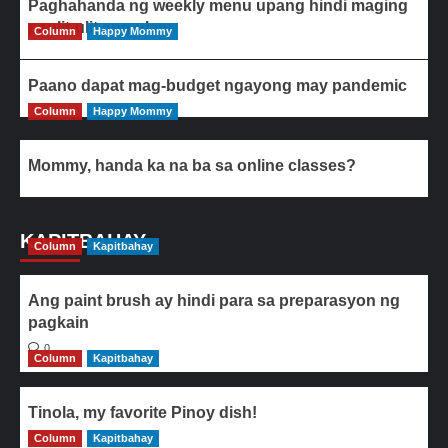
Paghahanda ng weekly menu upang hindi maging
paulit-ulit ang ulam
Column
Happy Mommy
Paano dapat mag-budget ngayong may pandemic
Column
Happy Mommy
Mommy, handa ka na ba sa online classes?
KAPITBAHAY
Column
Kapitbahay
Ang paint brush ay hindi para sa preparasyon ng
pagkain
0
Column
Kapitbahay
Tinola, my favorite Pinoy dish!
Column
0
Kapitbahay