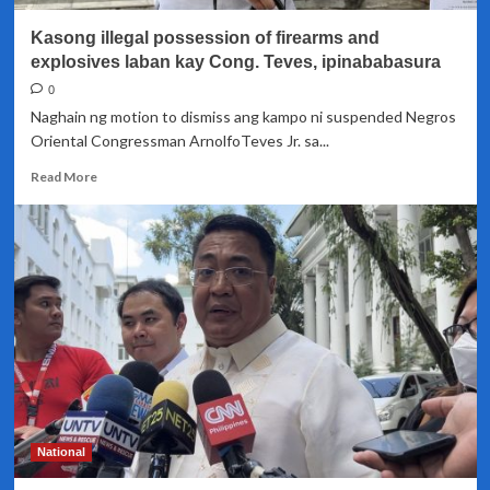
Remulla
Kasong illegal possession of firearms and
explosives laban kay Cong. Teves, ipinababasura
0
Naghain ng motion to dismiss ang kampo ni suspended Negros
Oriental Congressman ArnolfoTeves Jr. sa...
Read
Read More
more
about
Kasong
illegal
possession
of
firearms
and
explosives
laban
kay
Cong.
Teves,
National
ipinababasura