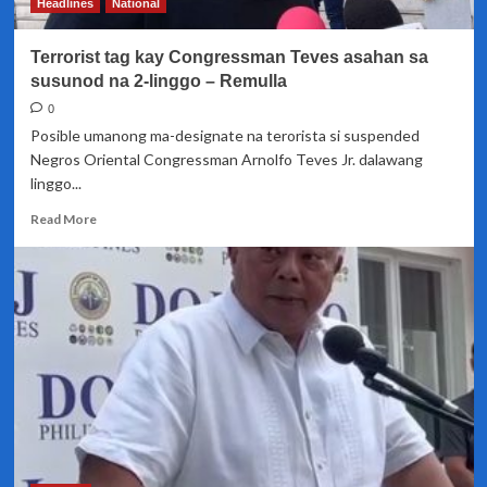
Headlines
National
bansa
Terrorist tag kay Congressman Teves asahan sa
susunod na 2-linggo – Remulla
0
Posible umanong ma-designate na terorista si suspended
Negros Oriental Congressman Arnolfo Teves Jr. dalawang
linggo...
Read
Read More
more
about
Terrorist
tag
kay
Congressman
Teves
asahan
sa
susunod
na
2-
linggo