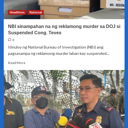
kaso
kaugnay
Headlines
National
sa
2019
NBI sinampahan na ng reklamong murder sa DOJ si
Negros
Oriental
Suspended Cong. Teves
killings
0
Itinuloy ng National Bureau of Investigation (NBI) ang
pagsasampa ng reklamong murder laban kay suspended...
Read
Read More
more
about
NBI
sinampahan
na
ng
reklamong
murder
sa
DOJ
si
Suspended