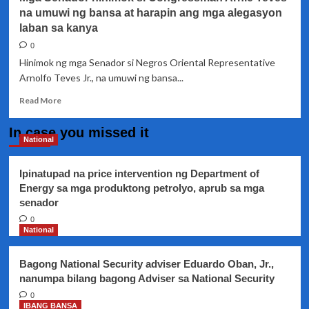
na umuwi ng bansa at harapin ang mga alegasyon
laban sa kanya
0
Hinimok ng mga Senador si Negros Oriental Representative
Arnolfo Teves Jr., na umuwi ng bansa...
Read
Read More
more
about
In case you missed it
Mga
National
Senador
hinimok
Ipinatupad na price intervention ng Department of
si
Energy sa mga produktong petrolyo, aprub sa mga
Congressman
senador
Arnie
Teves
0
na
National
umuwi
ng
Bagong National Security adviser Eduardo Oban, Jr.,
bansa
nanumpa bilang bagong Adviser sa National Security
at
harapin
0
IBANG BANSA
ang