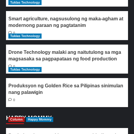
Tuklas Technology
Smart agriculture, nagsusulong ng maka-agham at
modernong paraan ng pagtatanim
0
Tuklas Technology
Drone Technology malaki ang naitutulong sa mga
magsasaka sa pagpapataas ng food production
0
Tuklas Technology
Produksyon ng Golden Rice sa Pilipinas sinimulan
nang palawigin
0
HAPPY MOMMY
Column
Happy Mommy