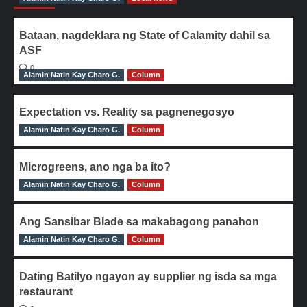
Bataan, nagdeklara ng State of Calamity dahil sa
ASF
0
Alamin Natin Kay Charo G.
Column
Expectation vs. Reality sa pagnenegosyo
Alamin Natin Kay Charo G.
0
Column
Microgreens, ano nga ba ito?
Alamin Natin Kay Charo G.
0
Column
Ang Sansibar Blade sa makabagong panahon
Alamin Natin Kay Charo G.
0
Column
Dating Batilyo ngayon ay supplier ng isda sa mga
restaurant