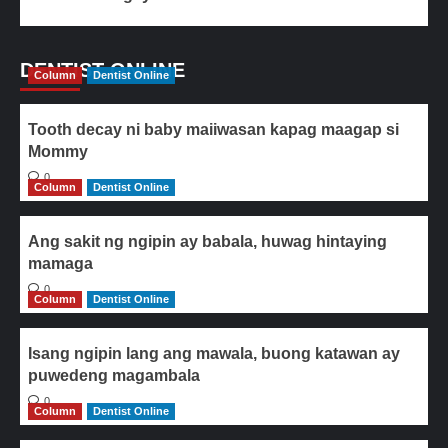
DENTIST ONLINE
Column
Dentist Online
Tooth decay ni baby maiiwasan kapag maagap si
Mommy
0
Column
Dentist Online
Ang sakit ng ngipin ay babala, huwag hintaying
mamaga
0
Column
Dentist Online
Isang ngipin lang ang mawala, buong katawan ay
puwedeng magambala
0
Column
Dentist Online