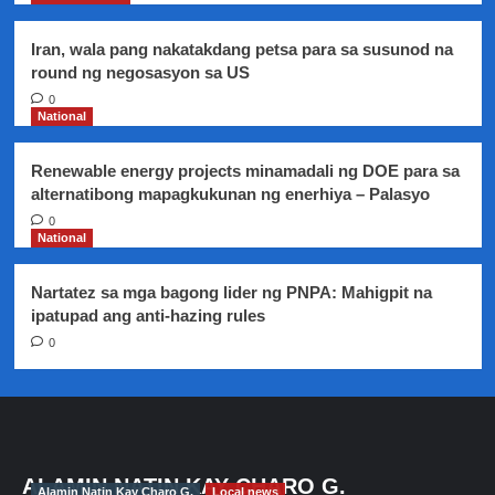
mga
alegasyon
Iran, wala pang nakatakdang petsa para sa susunod na
laban
round ng negosasyon sa US
sa
0
kanya
National
Renewable energy projects minamadali ng DOE para sa
alternatibong mapagkukunan ng enerhiya – Palasyo
0
National
Nartatez sa mga bagong lider ng PNPA: Mahigpit na
ipatupad ang anti-hazing rules
0
ALAMIN NATIN KAY CHARO G.
Alamin Natin Kay Charo G.
Local news