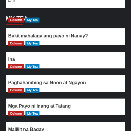
0
MY TEA
Column
My Tea
Bakit mahalaga ang payo ni Nanay?
Column
My Tea
Ina
Column
My Tea
Paghahambing sa Noon at Ngayon
Column
My Tea
Mga Payo ni Inang at Tatang
Column
My Tea
Maliliit na Bagay