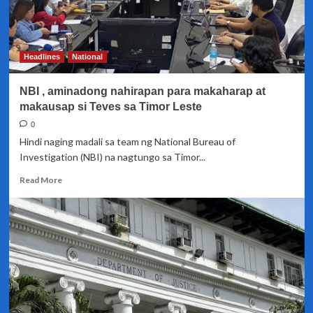
Headlines
National
NBI , aminadong nahirapan para makaharap at
makausap si Teves sa Timor Leste
0
Hindi naging madali sa team ng National Bureau of
Investigation (NBI) na nagtungo sa Timor...
Read
Read More
more
about
NBI
,
aminadong
nahirapan
para
makaharap
at
makausap