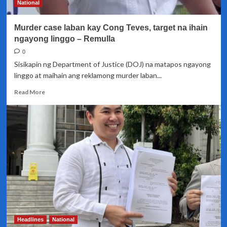
National
–
Remulla
Murder case laban kay Cong Teves, target na ihain
ngayong linggo – Remulla
0
Sisikapin ng Department of Justice (DOJ) na matapos ngayong
linggo at maihain ang reklamong murder laban...
Read
Read More
more
about
Murder
case
laban
kay
Cong
Teves,
target
na
ihain
ngayong
linggo
Headlines
National
–