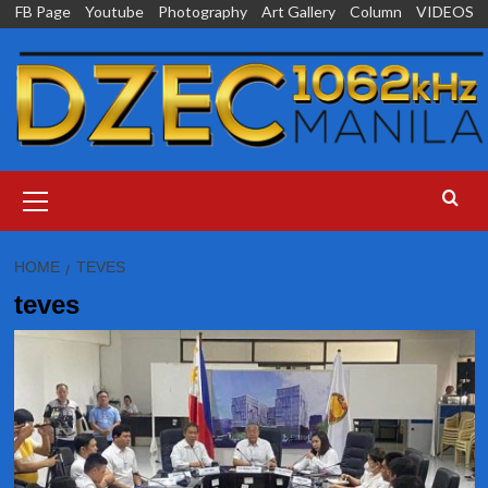
Skip
FB Page
Youtube
Photography
Art Gallery
Column
VIDEOS
to
content
Primary
Menu
HOME
TEVES
teves