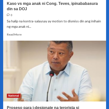
Kaso vs mga anak ni Cong. Teves, ipinababasura
din sa DOJ
0
Sa halip na kontra-salaysay ay motion to dismiss din ang inihain
ng mga anak ni...
Read
Read More
more
about
Kaso
vs
mga
anak
ni
Cong.
Teves,
ipinababasura
din
sa
DOJ
National
Proseso para i-designate na terorista si