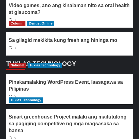
Video games, ano ang kinalaman nito sa oral health
at glaucoma?
0
Column
Dentist Online
Sa gilagid makikita kung fresh ang hininga mo
0
TUKLAS TECHNOLOGY
National
Tuklas Technology
Pinakamalaking WordPress Event, Isasagawa sa
Pilipinas
0
Tuklas Technology
Smart greenhouse Project malaki ang maitutulong
sa pagiging competitive ng mga magsasaka sa
bansa
0