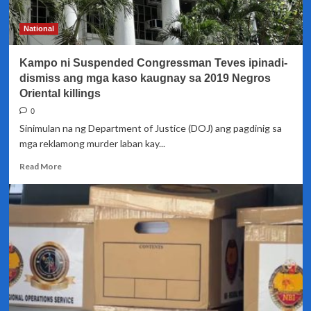
mapabalik
agad
National
sa
bansa
Kampo ni Suspended Congressman Teves ipinadi-
si
ex-
dismiss ang mga kaso kaugnay sa 2019 Negros
Cong.
Oriental killings
Teves
0
Sinimulan na ng Department of Justice (DOJ) ang pagdinig sa
mga reklamong murder laban kay...
Read
Read More
more
about
Kampo
ni
Suspended
Congressman
Teves
ipinadi-
dismiss
ang
mga