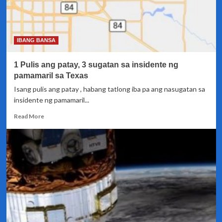
IBANG BANSA
1 Pulis ang patay, 3 sugatan sa insidente ng
pamamaril sa Texas
Isang pulis ang patay , habang tatlong iba pa ang nasugatan sa
insidente ng pamamaril...
Read
Read More
more
about
1
Pulis
ang
patay,
3
sugatan
sa
insidente
ng