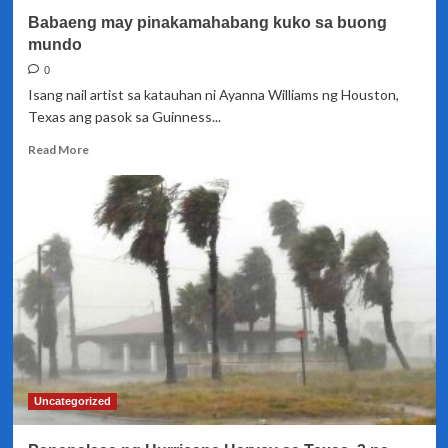
Babaeng may pinakamahabang kuko sa buong
mundo
0
Isang nail artist sa katauhan ni Ayanna Williams ng Houston,
Texas ang pasok sa Guinness...
Read
Read More
more
about
Babaeng
may
pinakamahabang
kuko
sa
buong
mundo
Uncategorized