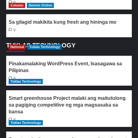
0
Column
Dentist Online
Sa gilagid makikita kung fresh ang hininga mo
0
TUKLAS TECHNOLOGY
National
Tuklas Technology
Pinakamalaking WordPress Event, Isasagawa sa
Pilipinas
0
Tuklas Technology
Smart greenhouse Project malaki ang maitutulong
sa pagiging competitive ng mga magsasaka sa
bansa
0
Tuklas Technology