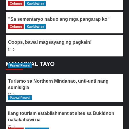
Column
0
Kapitbahay
“Sa sementaryo nabuo ang mga pangarap ko“
Column
0
Kapitbahay
Ooops, bawal magsayang ng pagkain!
0
MAMASYAL TAYO
Pasyal Pasyal
Turismo sa Northern Mindanao, unti-unti nang
sumisigla
0
Pasyal Pasyal
Ilang tourism establishment at sites sa Bukidnon
nakakabawi na
0