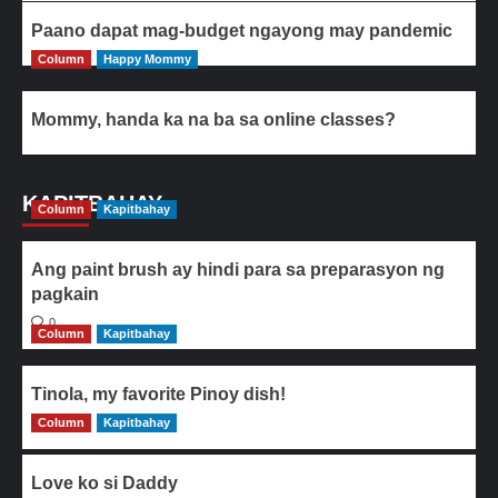
Paano dapat mag-budget ngayong may pandemic
Column
Happy Mommy
Mommy, handa ka na ba sa online classes?
KAPITBAHAY
Column
Kapitbahay
Ang paint brush ay hindi para sa preparasyon ng
pagkain
0
Column
Kapitbahay
Tinola, my favorite Pinoy dish!
Column
0
Kapitbahay
Love ko si Daddy