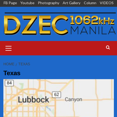
Skip
FB Page
Youtube
Photography
Art Gallery
Column
VIDEOS
to
content
Primary
Menu
HOME
TEXAS
Texas