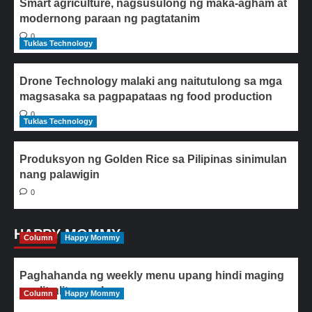
Smart agriculture, nagsusulong ng maka-agham at
modernong paraan ng pagtatanim
0
Tuklas Technology
Drone Technology malaki ang naitutulong sa mga
magsasaka sa pagpapataas ng food production
0
Tuklas Technology
Produksyon ng Golden Rice sa Pilipinas sinimulan
nang palawigin
0
HAPPY MOMMY
Column
Happy Mommy
Paghahanda ng weekly menu upang hindi maging
paulit-ulit ang ulam
Column
Happy Mommy