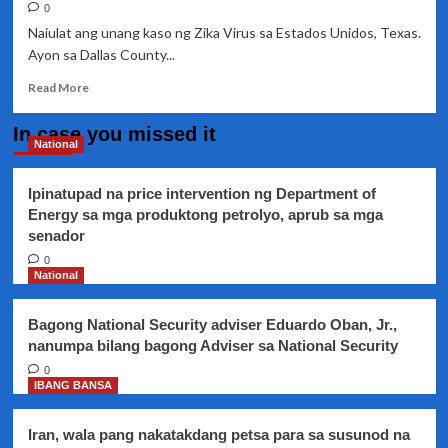
0
Naiulat ang unang kaso ng Zika Virus sa Estados Unidos, Texas.
Ayon sa Dallas County...
Read
Read More
more
about
In case you missed it
Unang
National
kaso
ng
Ipinatupad na price intervention ng Department of
Zika
Energy sa mga produktong petrolyo, aprub sa mga
Virus
senador
sa
Estados
0
Unidos
National
Bagong National Security adviser Eduardo Oban, Jr.,
nanumpa bilang bagong Adviser sa National Security
0
IBANG BANSA
Iran, wala pang nakatakdang petsa para sa susunod na