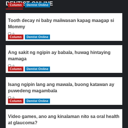
DENTIST ONLINE
Column
Dentist Online
Tooth decay ni baby maiiwasan kapag maagap si
Mommy
0
Column
Dentist Online
Ang sakit ng ngipin ay babala, huwag hintaying
mamaga
0
Column
Dentist Online
Isang ngipin lang ang mawala, buong katawan ay
puwedeng magambala
0
Column
Dentist Online
Video games, ano ang kinalaman nito sa oral health
at glaucoma?