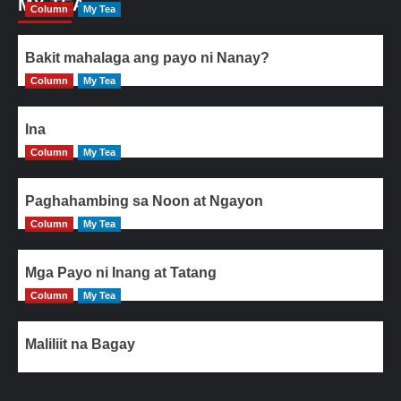
MY TEA
Column
My Tea
Bakit mahalaga ang payo ni Nanay?
Column
My Tea
Ina
Column
My Tea
Paghahambing sa Noon at Ngayon
Column
My Tea
Mga Payo ni Inang at Tatang
Column
My Tea
Maliliit na Bagay