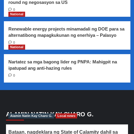
round ng negosasyon sa US
0
National
Renewable energy projects minamadali ng DOE para sa
alternatibong mapagkukunan ng enerhiya – Palasyo
0
National
Nartatez sa mga bagong lider ng PNPA: Mahigpit na
ipatupad ang anti-hazing rules
0
ALAMIN NATIN KAY CHARO G.
Alamin Natin Kay Charo G.
Local news
Bataan, nagdeklara ng State of Calamity dahil sa