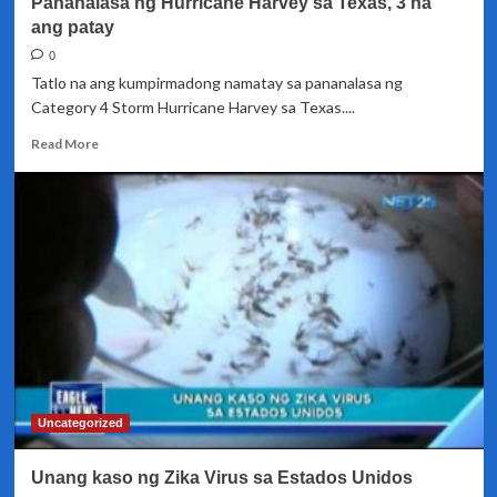
Pananalasa ng Hurricane Harvey sa Texas, 3 na
ang patay
0
Tatlo na ang kumpirmadong namatay sa pananalasa ng
Category 4 Storm Hurricane Harvey sa Texas....
Read
Read More
more
about
Pananalasa
ng
Hurricane
Harvey
sa
Texas,
3
na
ang
patay
Uncategorized
Unang kaso ng Zika Virus sa Estados Unidos