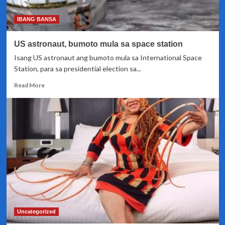
pamamaril
sa
IBANG BANSA
Texas
US astronaut, bumoto mula sa space station
Isang US astronaut ang bumoto mula sa International Space
Station, para sa presidential election sa...
Read
Read More
more
about
US
astronaut,
bumoto
mula
sa
space
station
Uncategorized