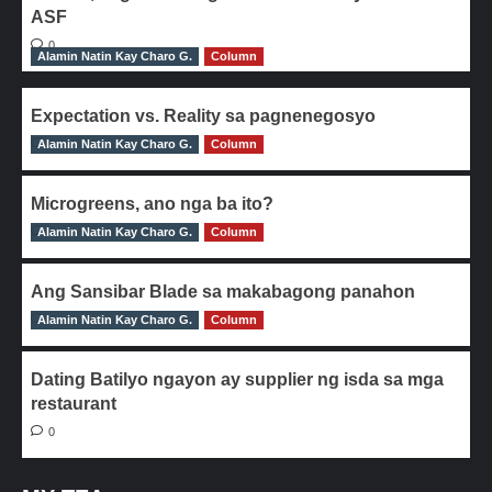
ASF
0
Alamin Natin Kay Charo G.
Column
Expectation vs. Reality sa pagnenegosyo
Alamin Natin Kay Charo G.
0
Column
Microgreens, ano nga ba ito?
Alamin Natin Kay Charo G.
0
Column
Ang Sansibar Blade sa makabagong panahon
Alamin Natin Kay Charo G.
0
Column
Dating Batilyo ngayon ay supplier ng isda sa mga
restaurant
0