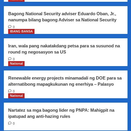
ayon
sa
Bagong National Security adviser Eduardo Oban, Jr.,
DOH
nanumpa bilang bagong Adviser sa National Security
0
IBANG BANSA
Iran, wala pang nakatakdang petsa para sa susunod na
round ng negosasyon sa US
0
National
Renewable energy projects minamadali ng DOE para sa
alternatibong mapagkukunan ng enerhiya – Palasyo
0
National
Nartatez sa mga bagong lider ng PNPA: Mahigpit na
ipatupad ang anti-hazing rules
0