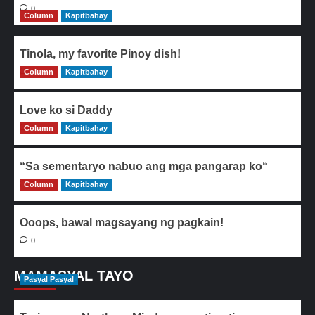
0
Column
Kapitbahay
Tinola, my favorite Pinoy dish!
Column
0
Kapitbahay
Love ko si Daddy
Column
0
Kapitbahay
“Sa sementaryo nabuo ang mga pangarap ko“
Column
0
Kapitbahay
Ooops, bawal magsayang ng pagkain!
0
MAMASYAL TAYO
Pasyal Pasyal