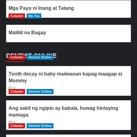
Mga Payo ni Inang at Tatang
Column
My Tea
Maliliit na Bagay
DENTIST ONLINE
Column
Dentist Online
Tooth decay ni baby maiiwasan kapag maagap si
Mommy
0
Column
Dentist Online
Ang sakit ng ngipin ay babala, huwag hintaying
mamaga
0
Column
Dentist Online