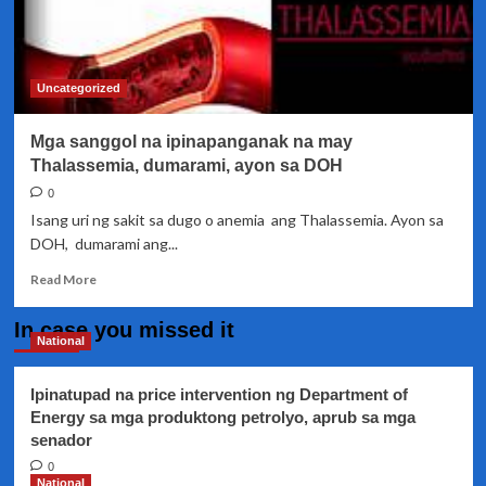
Uncategorized
Mga sanggol na ipinapanganak na may
Thalassemia, dumarami, ayon sa DOH
0
Isang uri ng sakit sa dugo o anemia ang Thalassemia. Ayon sa
DOH, dumarami ang...
Read
Read More
more
about
In case you missed it
Mga
National
sanggol
na
Ipinatupad na price intervention ng Department of
ipinapanganak
Energy sa mga produktong petrolyo, aprub sa mga
na
senador
may
Thalassemia,
0
dumarami,
National