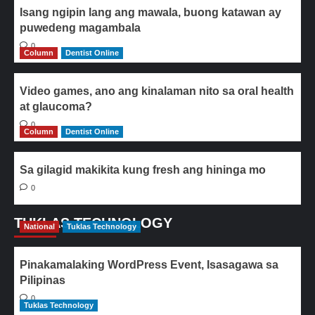
Isang ngipin lang ang mawala, buong katawan ay
puwedeng magambala
0
Column
Dentist Online
Video games, ano ang kinalaman nito sa oral health
at glaucoma?
0
Column
Dentist Online
Sa gilagid makikita kung fresh ang hininga mo
0
TUKLAS TECHNOLOGY
National
Tuklas Technology
Pinakamalaking WordPress Event, Isasagawa sa
Pilipinas
0
Tuklas Technology