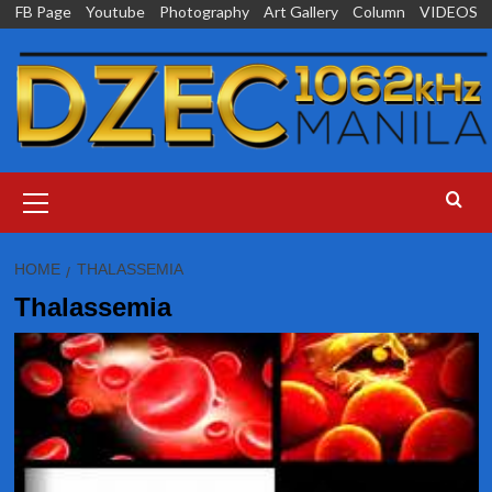
Skip
FB Page
Youtube
Photography
Art Gallery
Column
VIDEOS
to
content
Primary
Menu
HOME
THALASSEMIA
Thalassemia