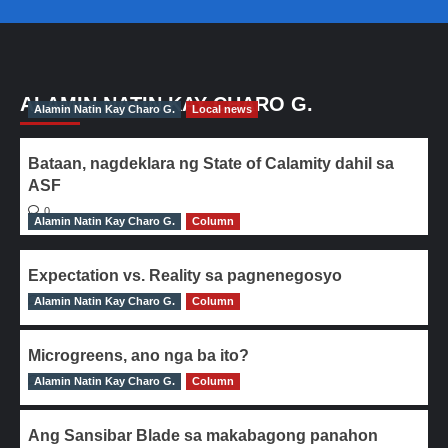
ALAMIN NATIN KAY CHARO G.
Alamin Natin Kay Charo G.
Local news
Bataan, nagdeklara ng State of Calamity dahil sa
ASF
0
Alamin Natin Kay Charo G.
Column
Expectation vs. Reality sa pagnenegosyo
Alamin Natin Kay Charo G.
0
Column
Microgreens, ano nga ba ito?
Alamin Natin Kay Charo G.
0
Column
Ang Sansibar Blade sa makabagong panahon