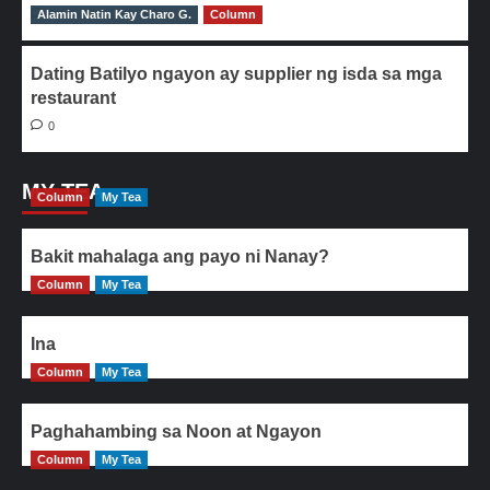
Alamin Natin Kay Charo G.
0
Column
Dating Batilyo ngayon ay supplier ng isda sa mga
restaurant
0
MY TEA
Column
My Tea
Bakit mahalaga ang payo ni Nanay?
Column
My Tea
Ina
Column
My Tea
Paghahambing sa Noon at Ngayon
Column
My Tea