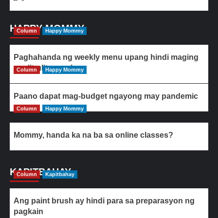
HAPPY MOMMY
Column
Happy Mommy
Paghahanda ng weekly menu upang hindi maging
paulit-ulit ang ulam
Column
Happy Mommy
Paano dapat mag-budget ngayong may pandemic
Column
Happy Mommy
Mommy, handa ka na ba sa online classes?
KAPITBAHAY
Column
Kapitbahay
Ang paint brush ay hindi para sa preparasyon ng
pagkain