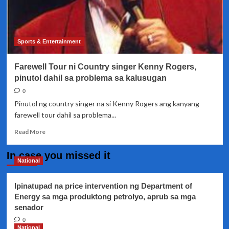
Sports & Entertainment
Farewell Tour ni Country singer Kenny Rogers,
pinutol dahil sa problema sa kalusugan
0
Pinutol ng country singer na si Kenny Rogers ang kanyang
farewell tour dahil sa problema...
Read
Read More
more
about
In case you missed it
Farewell
National
Tour
ni
Ipinatupad na price intervention ng Department of
Country
Energy sa mga produktong petrolyo, aprub sa mga
singer
senador
Kenny
Rogers,
0
pinutol
National