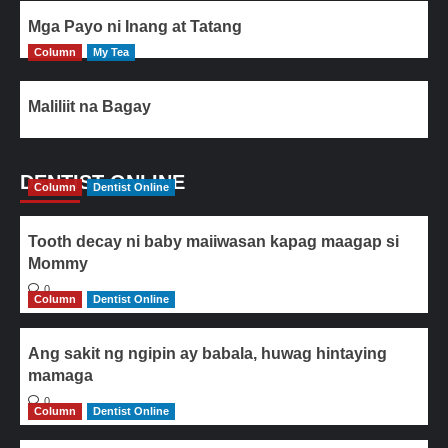
Mga Payo ni Inang at Tatang
Column
My Tea
Maliliit na Bagay
DENTIST ONLINE
Column
Dentist Online
Tooth decay ni baby maiiwasan kapag maagap si
Mommy
0
Column
Dentist Online
Ang sakit ng ngipin ay babala, huwag hintaying
mamaga
0
Column
Dentist Online