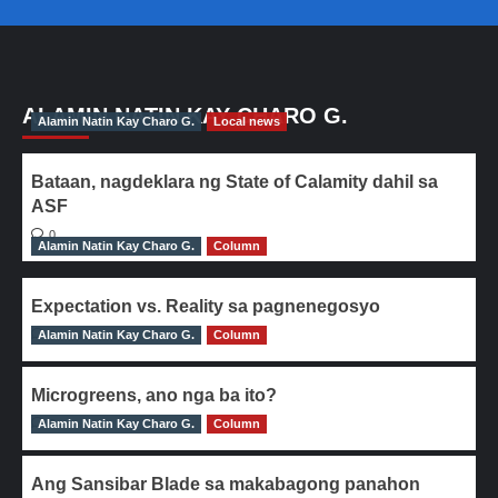
ALAMIN NATIN KAY CHARO G.
Alamin Natin Kay Charo G.
Local news
Bataan, nagdeklara ng State of Calamity dahil sa
ASF
0
Alamin Natin Kay Charo G.
Column
Expectation vs. Reality sa pagnenegosyo
Alamin Natin Kay Charo G.
0
Column
Microgreens, ano nga ba ito?
Alamin Natin Kay Charo G.
0
Column
Ang Sansibar Blade sa makabagong panahon