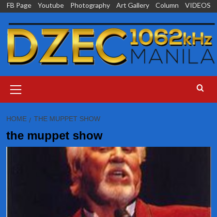
Skip
FB Page
Youtube
Photography
Art Gallery
Column
VIDEOS
to
content
Primary
Menu
HOME
THE MUPPET SHOW
the muppet show