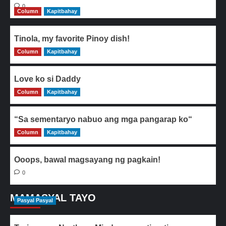
0
Column
Kapitbahay
Tinola, my favorite Pinoy dish!
Column
0
Kapitbahay
Love ko si Daddy
Column
0
Kapitbahay
“Sa sementaryo nabuo ang mga pangarap ko“
Column
0
Kapitbahay
Ooops, bawal magsayang ng pagkain!
0
MAMASYAL TAYO
Pasyal Pasyal