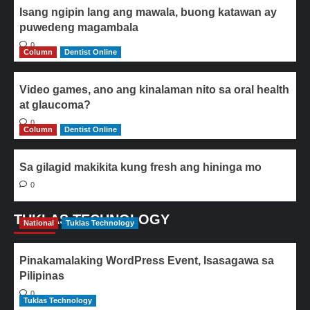
Isang ngipin lang ang mawala, buong katawan ay
puwedeng magambala
0
Column
Dentist Online
Video games, ano ang kinalaman nito sa oral health
at glaucoma?
0
Column
Dentist Online
Sa gilagid makikita kung fresh ang hininga mo
0
TUKLAS TECHNOLOGY
National
Tuklas Technology
Pinakamalaking WordPress Event, Isasagawa sa
Pilipinas
0
Tuklas Technology