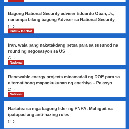
dahil
sa
Bagong National Security adviser Eduardo Oban, Jr.,
problema
nanumpa bilang bagong Adviser sa National Security
sa
kalusugan
0
IBANG BANSA
Iran, wala pang nakatakdang petsa para sa susunod na
round ng negosasyon sa US
0
National
Renewable energy projects minamadali ng DOE para sa
alternatibong mapagkukunan ng enerhiya – Palasyo
0
National
Nartatez sa mga bagong lider ng PNPA: Mahigpit na
ipatupad ang anti-hazing rules
0