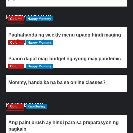
HAPPY MOMMY
Column
Happy Mommy
Paghahanda ng weekly menu upang hindi maging
paulit-ulit ang ulam
Column
Happy Mommy
Paano dapat mag-budget ngayong may pandemic
Column
Happy Mommy
Mommy, handa ka na ba sa online classes?
KAPITBAHAY
Column
Kapitbahay
Ang paint brush ay hindi para sa preparasyon ng
pagkain