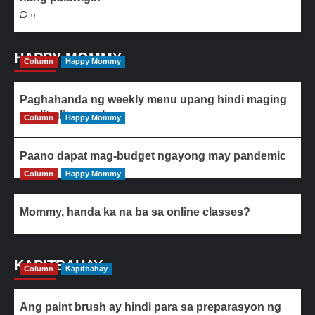
0
HAPPY MOMMY
Column
Happy Mommy
Paghahanda ng weekly menu upang hindi maging
paulit-ulit ang ulam
Column
Happy Mommy
Paano dapat mag-budget ngayong may pandemic
Column
Happy Mommy
Mommy, handa ka na ba sa online classes?
KAPITBAHAY
Column
Kapitbahay
Ang paint brush ay hindi para sa preparasyon ng