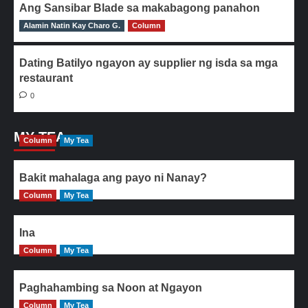
Ang Sansibar Blade sa makabagong panahon
Alamin Natin Kay Charo G.
0
Column
Dating Batilyo ngayon ay supplier ng isda sa mga
restaurant
0
MY TEA
Column
My Tea
Bakit mahalaga ang payo ni Nanay?
Column
My Tea
Ina
Column
My Tea
Paghahambing sa Noon at Ngayon
Column
My Tea