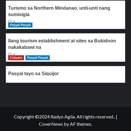
Turismo sa Northern Mindanao, unti-unti nang
sumisigla
0
Pasyal Pasyal
Ilang tourism establishment at sites sa Bukidnon
nakakabawi na
0
Column
Pasyal Pasyal
Pasyal tayo sa Siquijor
Copyright ©2024 Radyo Agila. All rights reserved..
|
CoverNews
by AF themes.