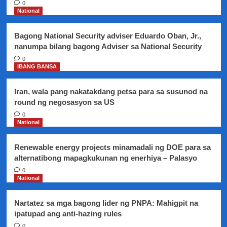
CPP-
0
NPA-
National
NDF
ang
Bagong National Security adviser Eduardo Oban, Jr.,
kundisyon
nanumpa bilang bagong Adviser sa National Security
ni
Pangulong
0
IBANG BANSA
Duterte
para
mabuksang
Iran, wala pang nakatakdang petsa para sa susunod na
muli
round ng negosasyon sa US
ang
0
Usapang
National
Pangkapayapaan
Renewable energy projects minamadali ng DOE para sa
alternatibong mapagkukunan ng enerhiya – Palasyo
0
National
Nartatez sa mga bagong lider ng PNPA: Mahigpit na
ipatupad ang anti-hazing rules
0