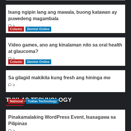
Isang ngipin lang ang mawala, buong katawan ay
puwedeng magambala
0
Column
Dentist Online
Video games, ano ang kinalaman nito sa oral health
at glaucoma?
0
Column
Dentist Online
Sa gilagid makikita kung fresh ang hininga mo
0
TUKLAS TECHNOLOGY
National
Tuklas Technology
Pinakamalaking WordPress Event, Isasagawa sa
Pilipinas