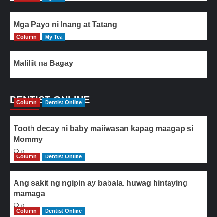
Mga Payo ni Inang at Tatang
Column
My Tea
Maliliit na Bagay
DENTIST ONLINE
Column
Dentist Online
Tooth decay ni baby maiiwasan kapag maagap si
Mommy
0
Column
Dentist Online
Ang sakit ng ngipin ay babala, huwag hintaying
mamaga
0
Column
Dentist Online