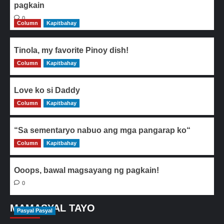
pagkain
0
Column
Kapitbahay
Tinola, my favorite Pinoy dish!
Column
0
Kapitbahay
Love ko si Daddy
Column
0
Kapitbahay
“Sa sementaryo nabuo ang mga pangarap ko“
Column
0
Kapitbahay
Ooops, bawal magsayang ng pagkain!
0
MAMASYAL TAYO
Pasyal Pasyal