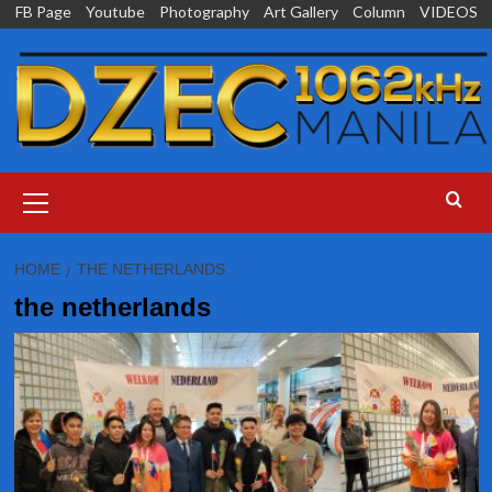
Skip
FB Page
Youtube
Photography
Art Gallery
Column
VIDEOS
to
content
Primary
Menu
HOME
THE NETHERLANDS
the netherlands