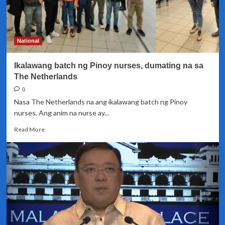
National
Ikalawang batch ng Pinoy nurses, dumating na sa
The Netherlands
0
Nasa The Netherlands na ang ikalawang batch ng Pinoy
nurses. Ang anim na nurse ay...
Read
Read More
more
about
Ikalawang
batch
ng
Pinoy
nurses,
dumating
na
sa