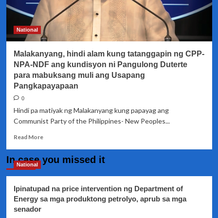
The
Netherlands
National
Malakanyang, hindi alam kung tatanggapin ng CPP-
NPA-NDF ang kundisyon ni Pangulong Duterte
para mabuksang muli ang Usapang
Pangkapayapaan
0
Hindi pa matiyak ng Malakanyang kung papayag ang
Communist Party of the Philippines- New Peoples...
Read
Read More
more
about
In case you missed it
Malakanyang,
National
hindi
alam
Ipinatupad na price intervention ng Department of
kung
Energy sa mga produktong petrolyo, aprub sa mga
tatanggapin
senador
ng