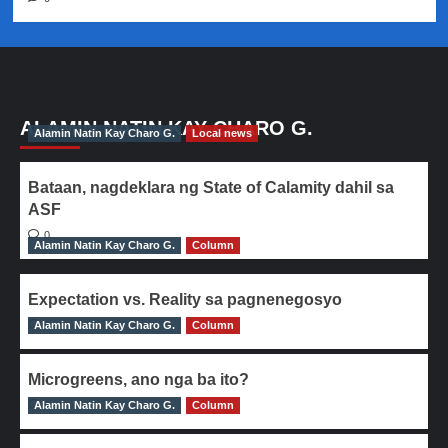
ALAMIN NATIN KAY CHARO G.
Alamin Natin Kay Charo G.
Local news
Bataan, nagdeklara ng State of Calamity dahil sa
ASF
0
Alamin Natin Kay Charo G.
Column
Expectation vs. Reality sa pagnenegosyo
Alamin Natin Kay Charo G.
0
Column
Microgreens, ano nga ba ito?
Alamin Natin Kay Charo G.
0
Column