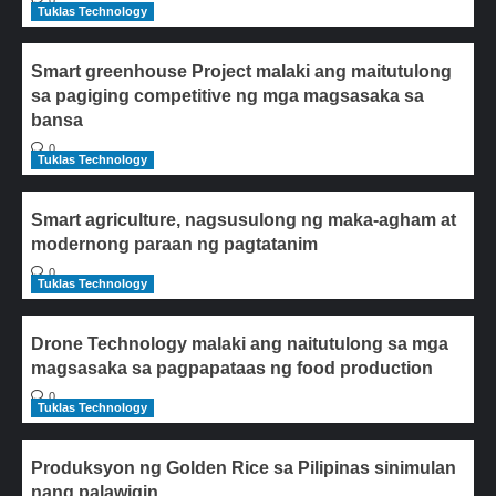
0
Tuklas Technology
Smart greenhouse Project malaki ang maitutulong
sa pagiging competitive ng mga magsasaka sa
bansa
0
Tuklas Technology
Smart agriculture, nagsusulong ng maka-agham at
modernong paraan ng pagtatanim
0
Tuklas Technology
Drone Technology malaki ang naitutulong sa mga
magsasaka sa pagpapataas ng food production
0
Tuklas Technology
Produksyon ng Golden Rice sa Pilipinas sinimulan
nang palawigin