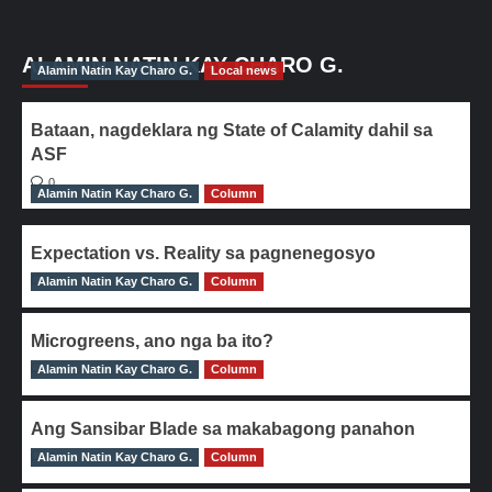
ALAMIN NATIN KAY CHARO G.
Alamin Natin Kay Charo G.
Local news
Bataan, nagdeklara ng State of Calamity dahil sa
ASF
0
Alamin Natin Kay Charo G.
Column
Expectation vs. Reality sa pagnenegosyo
Alamin Natin Kay Charo G.
0
Column
Microgreens, ano nga ba ito?
Alamin Natin Kay Charo G.
0
Column
Ang Sansibar Blade sa makabagong panahon
Alamin Natin Kay Charo G.
0
Column