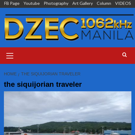
Skip
FB Page
Youtube
Photography
Art Gallery
Column
VIDEOS
to
content
Primary
Menu
HOME
THE SIQUIJORIAN TRAVELER
the siquijorian traveler