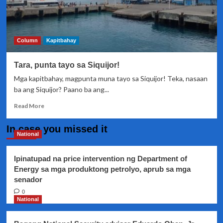
Column
Kapitbahay
Tara, punta tayo sa Siquijor!
Mga kapitbahay, magpunta muna tayo sa Siquijor! Teka, nasaan
ba ang Siquijor? Paano ba ang...
Read
Read More
more
about
In case you missed it
Tara,
National
punta
tayo
Ipinatupad na price intervention ng Department of
sa
Energy sa mga produktong petrolyo, aprub sa mga
Siquijor!
senador
0
National