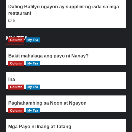
Dating Batilyo ngayon ay supplier ng isda sa mga
restaurant
0
MY TEA
Column
My Tea
Bakit mahalaga ang payo ni Nanay?
Column
My Tea
Ina
Column
My Tea
Paghahambing sa Noon at Ngayon
Column
My Tea
Mga Payo ni Inang at Tatang