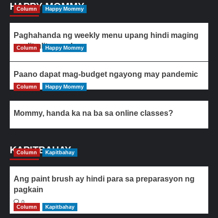
HAPPY MOMMY
Column
Happy Mommy
Paghahanda ng weekly menu upang hindi maging
paulit-ulit ang ulam
Column
Happy Mommy
Paano dapat mag-budget ngayong may pandemic
Column
Happy Mommy
Mommy, handa ka na ba sa online classes?
KAPITBAHAY
Column
Kapitbahay
Ang paint brush ay hindi para sa preparasyon ng
pagkain
0
Column
Kapitbahay