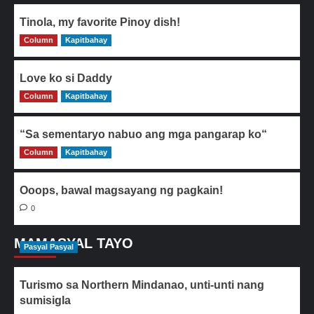
Tinola, my favorite Pinoy dish!
Column
0
Kapitbahay
Love ko si Daddy
Column
0
Kapitbahay
“Sa sementaryo nabuo ang mga pangarap ko“
Column
0
Kapitbahay
Ooops, bawal magsayang ng pagkain!
0
MAMASYAL TAYO
Pasyal Pasyal
Turismo sa Northern Mindanao, unti-unti nang
sumisigla