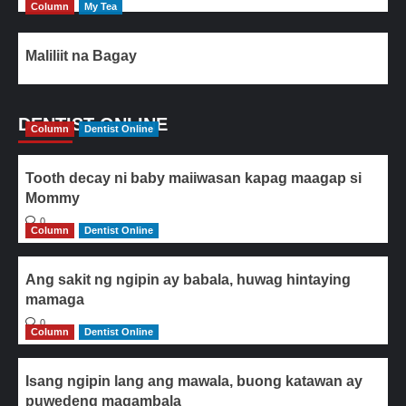
Column
My Tea
Maliliit na Bagay
DENTIST ONLINE
Column
Dentist Online
Tooth decay ni baby maiiwasan kapag maagap si
Mommy
0
Column
Dentist Online
Ang sakit ng ngipin ay babala, huwag hintaying
mamaga
0
Column
Dentist Online
Isang ngipin lang ang mawala, buong katawan ay
puwedeng magambala