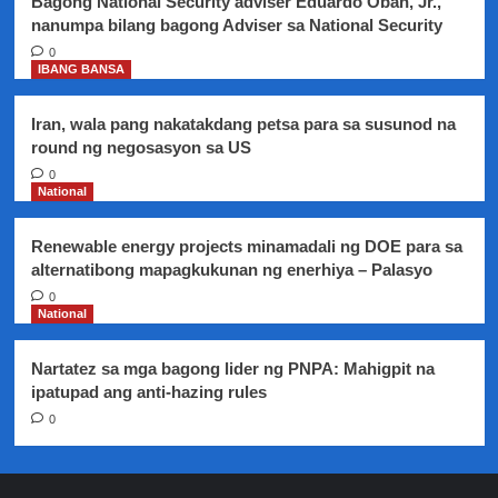
Bagong National Security adviser Eduardo Oban, Jr.,
nanumpa bilang bagong Adviser sa National Security
0
IBANG BANSA
Iran, wala pang nakatakdang petsa para sa susunod na
round ng negosasyon sa US
0
National
Renewable energy projects minamadali ng DOE para sa
alternatibong mapagkukunan ng enerhiya – Palasyo
0
National
Nartatez sa mga bagong lider ng PNPA: Mahigpit na
ipatupad ang anti-hazing rules
0