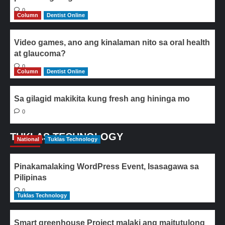
0
Column
Dentist Online
Video games, ano ang kinalaman nito sa oral health
at glaucoma?
0
Column
Dentist Online
Sa gilagid makikita kung fresh ang hininga mo
0
TUKLAS TECHNOLOGY
National
Tuklas Technology
Pinakamalaking WordPress Event, Isasagawa sa
Pilipinas
0
Tuklas Technology
Smart greenhouse Project malaki ang maitutulong