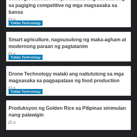
sa pagiging competitive ng mga magsasaka sa
bansa
0
Tuklas Technology
Smart agriculture, nagsusulong ng maka-agham at
modernong paraan ng pagtatanim
0
Tuklas Technology
Drone Technology malaki ang naitutulong sa mga
magsasaka sa pagpapataas ng food production
0
Tuklas Technology
Produksyon ng Golden Rice sa Pilipinas sinimulan
nang palawigin
0