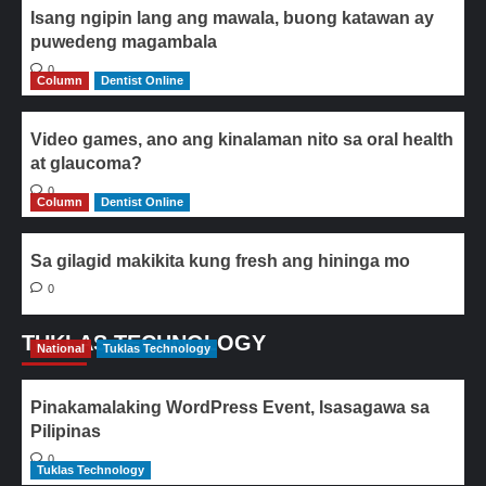
Isang ngipin lang ang mawala, buong katawan ay
puwedeng magambala
0
Column
Dentist Online
Video games, ano ang kinalaman nito sa oral health
at glaucoma?
0
Column
Dentist Online
Sa gilagid makikita kung fresh ang hininga mo
0
TUKLAS TECHNOLOGY
National
Tuklas Technology
Pinakamalaking WordPress Event, Isasagawa sa
Pilipinas
0
Tuklas Technology