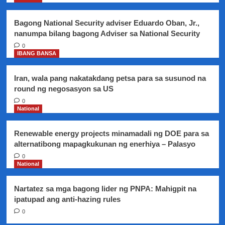
walang
masamang
Bagong National Security adviser Eduardo Oban, Jr.,
epekto
nanumpa bilang bagong Adviser sa National Security
sa
utak,
0
IBANG BANSA
ayon
sa
isang
Iran, wala pang nakatakdang petsa para sa susunod na
Neurologist
round ng negosasyon sa US
0
National
Renewable energy projects minamadali ng DOE para sa
alternatibong mapagkukunan ng enerhiya – Palasyo
0
National
Nartatez sa mga bagong lider ng PNPA: Mahigpit na
ipatupad ang anti-hazing rules
0