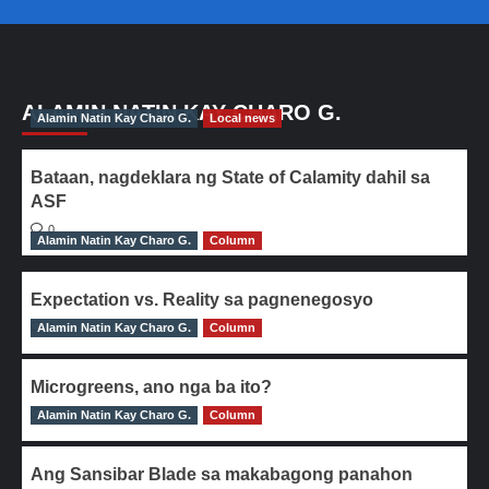
ALAMIN NATIN KAY CHARO G.
Alamin Natin Kay Charo G.
Local news
Bataan, nagdeklara ng State of Calamity dahil sa
ASF
0
Alamin Natin Kay Charo G.
Column
Expectation vs. Reality sa pagnenegosyo
Alamin Natin Kay Charo G.
0
Column
Microgreens, ano nga ba ito?
Alamin Natin Kay Charo G.
0
Column
Ang Sansibar Blade sa makabagong panahon