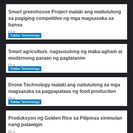
Smart greenhouse Project malaki ang maitutulong
sa pagiging competitive ng mga magsasaka sa
bansa
0
Tuklas Technology
Smart agriculture, nagsusulong ng maka-agham at
modernong paraan ng pagtatanim
0
Tuklas Technology
Drone Technology malaki ang naitutulong sa mga
magsasaka sa pagpapataas ng food production
0
Tuklas Technology
Produksyon ng Golden Rice sa Pilipinas sinimulan
nang palawigin
0