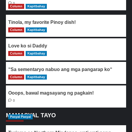
0
Column
Kapitbahay
Tinola, my favorite Pinoy dish!
Column
0
Kapitbahay
Love ko si Daddy
Column
0
Kapitbahay
“Sa sementaryo nabuo ang mga pangarap ko“
Column
0
Kapitbahay
Ooops, bawal magsayang ng pagkain!
0
MAMASYAL TAYO
Pasyal Pasyal