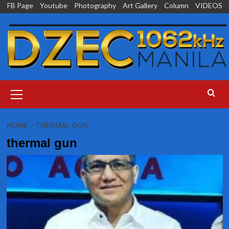
Skip
FB Page
Youtube
Photography
Art Gallery
Column
VIDEOS
to
content
Primary
Menu
HOME
THERMAL GUN
thermal gun