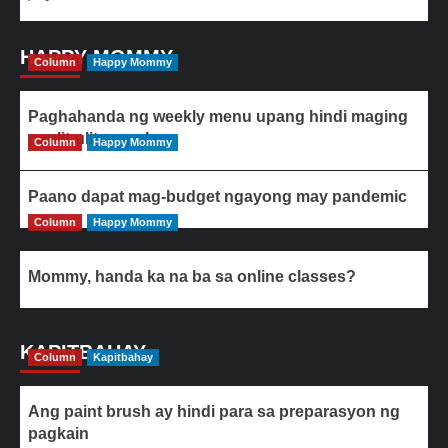
HAPPY MOMMY
Column
Happy Mommy
Paghahanda ng weekly menu upang hindi maging
paulit-ulit ang ulam
Column
Happy Mommy
Paano dapat mag-budget ngayong may pandemic
Column
Happy Mommy
Mommy, handa ka na ba sa online classes?
KAPITBAHAY
Column
Kapitbahay
Ang paint brush ay hindi para sa preparasyon ng
pagkain