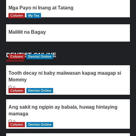
Mga Payo ni Inang at Tatang
Column
My Tea
Maliliit na Bagay
DENTIST ONLINE
Column
Dentist Online
Tooth decay ni baby maiiwasan kapag maagap si
Mommy
0
Column
Dentist Online
Ang sakit ng ngipin ay babala, huwag hintaying
mamaga
0
Column
Dentist Online