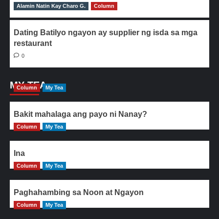
Alamin Natin Kay Charo G.
0
Column
Dating Batilyo ngayon ay supplier ng isda sa mga
restaurant
0
MY TEA
Column
My Tea
Bakit mahalaga ang payo ni Nanay?
Column
My Tea
Ina
Column
My Tea
Paghahambing sa Noon at Ngayon
Column
My Tea