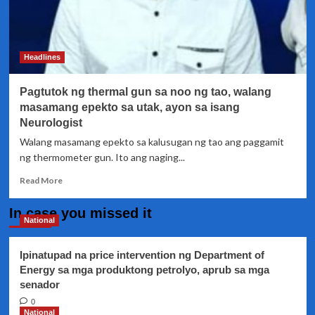
Headlines
Pagtutok ng thermal gun sa noo ng tao, walang
masamang epekto sa utak, ayon sa isang
Neurologist
Walang masamang epekto sa kalusugan ng tao ang paggamit
ng thermometer gun. Ito ang naging...
Read
Read More
more
about
In case you missed it
Pagtutok
National
ng
thermal
Ipinatupad na price intervention ng Department of
gun
Energy sa mga produktong petrolyo, aprub sa mga
sa
senador
noo
ng
0
tao,
National