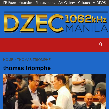
Skip
FB Page
Youtube
Photography
Art Gallery
Column
VIDEOS
to
content
Primary
Menu
HOME
THOMAS TRIOMPHE
thomas triomphe