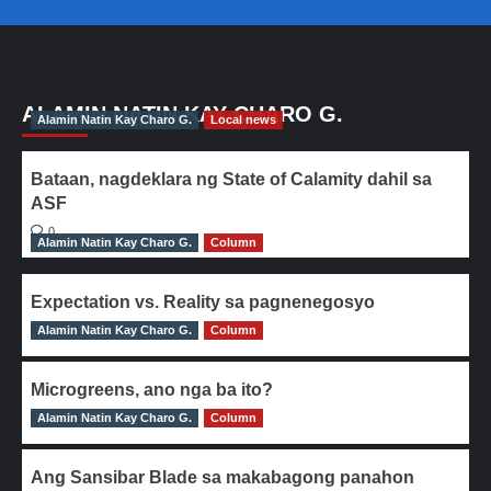
ALAMIN NATIN KAY CHARO G.
Alamin Natin Kay Charo G.
Local news
Bataan, nagdeklara ng State of Calamity dahil sa
ASF
0
Alamin Natin Kay Charo G.
Column
Expectation vs. Reality sa pagnenegosyo
Alamin Natin Kay Charo G.
0
Column
Microgreens, ano nga ba ito?
Alamin Natin Kay Charo G.
0
Column
Ang Sansibar Blade sa makabagong panahon