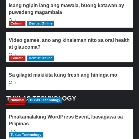
Isang ngipin lang ang mawala, buong katawan ay
puwedeng magambala
0
Column
Dentist Online
Video games, ano ang kinalaman nito sa oral health
at glaucoma?
0
Column
Dentist Online
Sa gilagid makikita kung fresh ang hininga mo
0
TUKLAS TECHNOLOGY
National
Tuklas Technology
Pinakamalaking WordPress Event, Isasagawa sa
Pilipinas
0
Tuklas Technology