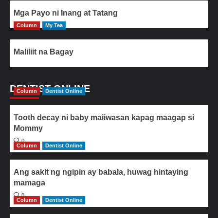
Mga Payo ni Inang at Tatang
Column
My Tea
Maliliit na Bagay
DENTIST ONLINE
Column
Dentist Online
Tooth decay ni baby maiiwasan kapag maagap si
Mommy
0
Column
Dentist Online
Ang sakit ng ngipin ay babala, huwag hintaying
mamaga
0
Column
Dentist Online