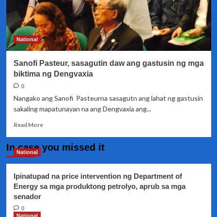
National
Sanofi Pasteur, sasagutin daw ang gastusin ng mga
biktima ng Dengvaxia
0
Nangako ang Sanofi Pasteurna sasagutn ang lahat ng gastusin
sakaling mapatunayan na ang Dengvaxia ang...
Read
Read More
more
about
In case you missed it
Sanofi
National
Pasteur,
sasagutin
Ipinatupad na price intervention ng Department of
daw
Energy sa mga produktong petrolyo, aprub sa mga
ang
senador
gastusin
ng
0
mga
National