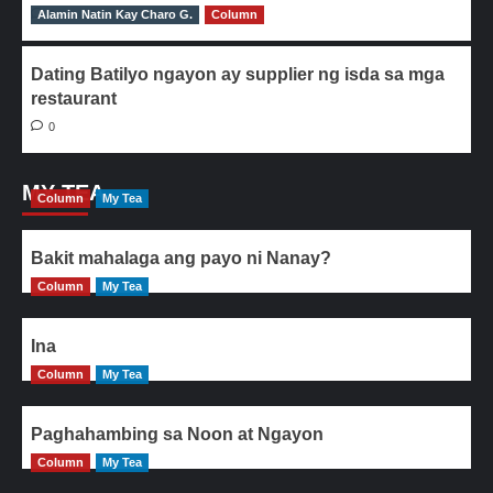
Alamin Natin Kay Charo G.
0
Column
Dating Batilyo ngayon ay supplier ng isda sa mga
restaurant
0
MY TEA
Column
My Tea
Bakit mahalaga ang payo ni Nanay?
Column
My Tea
Ina
Column
My Tea
Paghahambing sa Noon at Ngayon
Column
My Tea