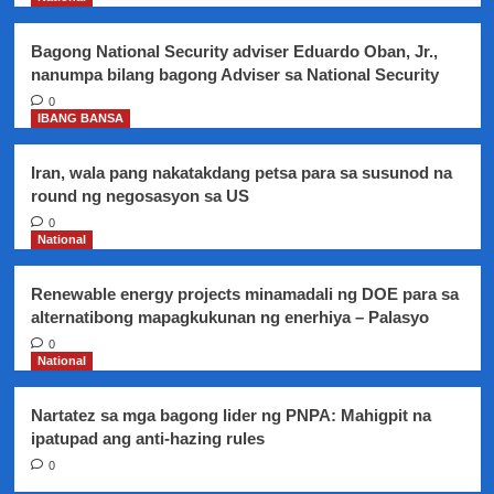
biktima
ng
Bagong National Security adviser Eduardo Oban, Jr.,
Dengvaxia
nanumpa bilang bagong Adviser sa National Security
0
IBANG BANSA
Iran, wala pang nakatakdang petsa para sa susunod na
round ng negosasyon sa US
0
National
Renewable energy projects minamadali ng DOE para sa
alternatibong mapagkukunan ng enerhiya – Palasyo
0
National
Nartatez sa mga bagong lider ng PNPA: Mahigpit na
ipatupad ang anti-hazing rules
0