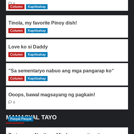
0
Column
Kapitbahay
Tinola, my favorite Pinoy dish!
Column
0
Kapitbahay
Love ko si Daddy
Column
0
Kapitbahay
“Sa sementaryo nabuo ang mga pangarap ko“
Column
0
Kapitbahay
Ooops, bawal magsayang ng pagkain!
0
MAMASYAL TAYO
Pasyal Pasyal