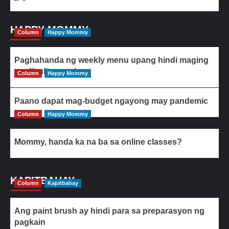
HAPPY MOMMY
Column
Happy Mommy
Paghahanda ng weekly menu upang hindi maging
paulit-ulit ang ulam
Column
Happy Mommy
Paano dapat mag-budget ngayong may pandemic
Column
Happy Mommy
Mommy, handa ka na ba sa online classes?
KAPITBAHAY
Column
Kapitbahay
Ang paint brush ay hindi para sa preparasyon ng
pagkain